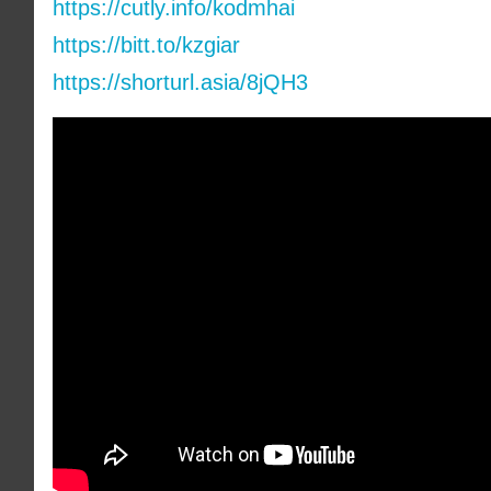
https://cutly.info/kodmhai
https://bitt.to/kzgiar
https://shorturl.asia/8jQH3