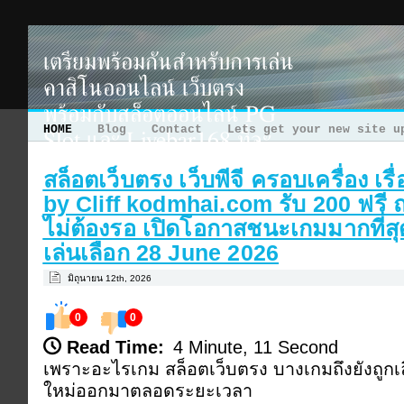
เตรียมพร้อมกันสำหรับการเล่น
คาสิโนออนไลน์ เว็บตรง
พร้อมกับสล็อตออนไลน์ PG
HOME
Blog
Contact
Lets get your new site u
Slot และ Livebar168 ที่จะ
ช่วยเพิ่มโอกาสในการได้เงิน
สล็อตเว็บตรง เว็บพีจี ครอบเครื่อง เรื
จริง! いまずひろし
by Cliff kodmhai.com รับ 200 ฟรี ถอ
https://hiroshi-i.net สนุกกับเว็บคาสิโนออนไลน์ เว็บ
ไม่ต้องรอ เปิดโอกาสชนะเกมมากที่สุด ส
ตรง พร้อมกับสล็อตออนไลน์ PG Slot และ Livebar168 ที่
เล่นเลือก 28 June 2026
จะช่วยเพิ่มความสนุกสนานและได้รับเครดิตฟรี! 今津 寛 南
スーダン 治安
มิถุนายน 12th, 2026
0
0
Read Time:
4 Minute, 11 Second
เพราะอะไรเกม สล็อตเว็บตรง บางเกมถึงยังถูกเล
ใหม่ออกมาตลอดระยะเวลา