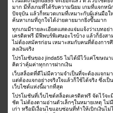
เว้นแต่เกมjinda55 จะเยอะแล้ว ตัวเว็บไซต์
มาก มีทั้งเกมที่ได้รับความนิยม เกมที่แจกหน
ปัจจุบัน แล้วก็หมวดเกมที่เหมาะกับผู้เล่นมือใ
ค้นหาเกมที่ถูกใจได้ง่ายดายมากยิ่งขึ้นมาก
ทุกเกมมีรายละเอียดแสดงแจ่มแจ้งว่าเบทอย่
เครดิตฟรี มีฟีพบร์พิเศษอะไรบ้าง แล้วก็ยั
ไม่ต้องสมัครก่อน เหมาะสมกับคนที่ต้องการศ
ลงเงินจริง
โปรโมชันของ jinda55 ไม่ได้มีไว้แค่โฆษณาแต่เป
คิดว่าคุ้มค่าทุกการฝากเงิน
เว็บสล็อตที่ดีไม่มีความจำเป็นที่จะต้องแจกมา
แต่ต้องแจกอย่างจริงใจแล้วก็ใช้ได้จริง ซึ่งเป็น
เว็บไซต์แห่งนี้มากที่สุด
โปรโมชันที่เว็บไซต์สล็อตเครดิตฟรี จัดไว้จะ
ชัด ไม่ต้องตามอ่านตัวเล็กๆในหมายเหตุ ไม่
เก่า หรือมีเงื่อนไขแอบซ่อนที่ทำให้เบิกเงินไม่