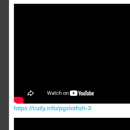
https://cutly.info/pgslotfish-3