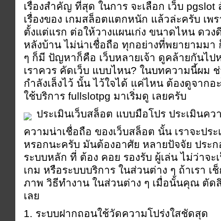
เรื่องสำคัญ ที่สุด ในการ จะเลือก เว็บ pgslot สักท
เรื่องของ เกมสล็อตแตกหนัก แล้วล่ะครับ เพรา
ตั้งแต่แรก ต่อให้วางแผนเก่ง ขนาดไหน ดวงด
หลังบ้าน ไม่น่าเชื่อถือ ทุกอย่างที่พยายามมา
ๆ ก็มี ปัญหาก็คือ เว็บหลายเจ้า ดูคล้ายกันไปห
เราควร คัดเว็บ แบบไหน? ในบทความนี้ผม ช่วย 
กำลังเล็งไว้ นั้น ไว้ใจได้ แค่ไหน ต้องดูจากอ
ใช้บริการ fullslotpg มาเริ่มดู เลยครับ
ประเมินเว็บสล็อต แบบมือโปร ประเมินควา
ความน่าเชื่อถือ ของเว็บสล็อต นั้น เราจะประ
หรอกนะครับ มันต้องอาศัย หลายปัจจัย ประกอ
ระบบหลัก ที่ ต้อง คอย รองรับ ผู้เล่น ไม่ว่า
เกม หรือระบบบริการ ในส่วนต่าง ๆ ถ้าเรา เช็
ภาพ วิธีทำงาน ในส่วนต่าง ๆ เมื่อนั้นคุณ ตัด
เลย
1. ระบบฝากถอนใช้วัดความโปร่งใสชัดสุด