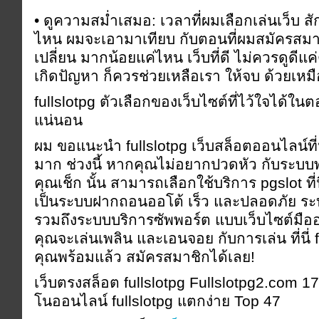
• ดูความสม่ำเสมอ: เวลาที่ผมเลือกเล่นเว็บ ส
ไหน ผมจะเอามาเทียบ กับตอนที่ผมสมัครสมาช
เปลี่ยน มากน้อยแค่ไหน เว็บที่ดี ไม่ควรดูดี
เกิดปัญหา ก็ควรช่วยเหลือเรา ให้จบ ด้วยเห
fullslotpg ตัวเลือกของเว็บไซต์ที่ไว้ใจได้ในตอ
แน่นอน
ผม ขอแนะนำ fullslotpg เว็บสล็อตออนไลน์ท
มาก ช่วงนี้ หากคุณไม่อยากปวดหัว กับระบบพ
คุณเช็ก นั้น สามารถเลือกใช้บริการ pgslot ที่น
เป็นระบบฝากถอนออโต้ เร็ว และปลอดภัย ระบบ
รวมถึงระบบบริการซัพพอร์ต แบบเว็บไซต์มืออ
คุณจะเล่นเพลิน และเอนจอย กับการเล่น ที่นี่
คุณพร้อมแล้ว สมัครสมาชิกได้เลย!
เว็บตรงสล็อต fullslotpg Fullslotpg2.com 17
โนออนไลน์ fullslotpg แตกง่าย Top 47