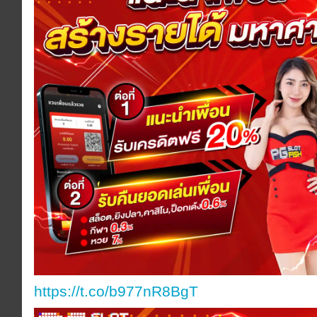
https://t.co/b977nR8BgT