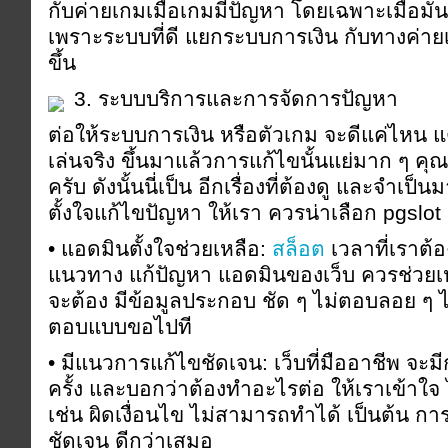
กับค่ายเกมเมื่อเกมมีปัญหา โดยเฉพาะเมื่อมั
เพราะระบบที่ดี แยกระบบการเงิน กับทางค่ายเ
ขึ้น
3. ระบบบริการและการจัดการปัญหา
ต่อให้ระบบการเงิน หรือตัวเกม จะดีแค่ไหน 
เล่นจริง ขึ้นมาแล้วการแก้ไขนั้นแย่มาก ๆ คุ
ครับ ดังนั้นนี่เป็น อีกเรื่องที่ต้องดู และจำเป็น
ตั้งใจแก้ไขปัญหา ให้เรา ควรน่าเลือก pgslot
• แอดมินตั้งใจช่วยเหลือ:
สล็อต
เวลาที่เราต้
แนวทาง แก้ปัญหา แอดมินของเว็บ ควรช่วยเห
จะต้อง มีข้อมูลประกอบ ชัด ๆ ไม่ตอบลอย ๆ ไม
ตอบแบบขอไปที
• มีแนวการแก้ไขชัดเจน: เว็บที่มืออาชีพ จะม
ครั้ง และบอกว่าต้องทำอะไรต่อ ให้เราเข้าใจ 
เช่น ผิดเงื่อนไข ไม่สามารถทำได้ เป็นต้น ก
ชัดเจน ดีกว่าเสมอ