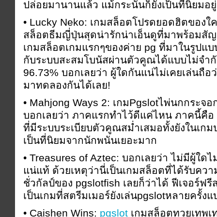
ปล่อยมานานแล้ว แม้กระนั้นก็ยังเป็นที่นิยมอยู่
• Lucky Neko: เกมสล็อตโปรดยอดฮิตของใค
สล็อตธีมญี่ปุ่นสุดน่ารักน่าเอ็นดูที่มาพร้อ
เกมสล็อตเกมแรกๆของค่าย pg ที่มาในรูปแบบ
กับระบบสะสมโบนัสผ่านตัวคูณได้แบบไม่จำกัด
96.73% บอกเลยว่า ผู้ใดกันแน่ไม่เคยเล่นถ
มาทดลองกันได้เลย!
• Mahjong Ways 2: เกมPgslotไพ่นกกระจอกท
บอกเลยว่า ภาคแรกทำไว้ดีแค่ไหน ภาคนี้คือ
ที่มีระบบระเบียบตัวคูณสม่ำเสมอทั้งยังในเกม
เป็นที่นิยมจากนักพนันเยอะมาก
• Treasures of Aztec: บอกเลยว่า ไม่มีผู้ใด
แน่แท้ ด้วยเหตุว่านี่เป็นเกมสล็อตที่ได้รับคว
ชั่วกัลป์ของ pgslotfish เลยก็ว่าได้ ฟีเจอร์ฟ
เป็นเกมที่สตรีมเมอร์ยังเล่นpgslotหลายครั้งแ
• Caishen Wins:
pgslot
เกมสล็อตทวยเทพเท