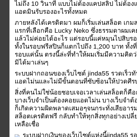
ไม่ถึง 10 วินาที แบบไม่ต้องแคปสลิป ไม่ต้องแจ
แอดมินรับรองอะไรทั้งหมด
ภายหลังได้เครดิตมา ผมก็เริ่มเล่นสล็อต เก
แรกที่เลือกคือ Lucky Neko ซึ่งธรรมดาผมเคยเ
แล้วไม่ค่อยได้อะไร แต่รอบนี้แค่หมุนไปสิบรอ
ทั้งในรอบฟรีสปินก็แตกไปถึง 1,200 บาท ทั้งที
รอบแค่นั้น ตรงนี้ล่ะที่ทำให้ผมเริ่มมีความคิดว
มิได้มาเล่นๆ
ระบบฝากถอนของเว็บไซต์ jinda55 รวดเร็วทั
แอดไม่นและไม่มีขั้นตอนที่ซับซ้อนให้ปวดศีร
สิ่งที่คนไม่ใช่น้อยชอบเจอเวลาเล่นสล็อตก็คื
บางเว็บจำเป็นต้องคอยแอดไม่น บางเว็บจำต้อ
ก็เกิดความผิดพลาดเสมอๆจนกระทั่งเสียอารมณ
สล็อตเครดิตฟรี กลับทำให้ทุกสิ่งทุกอย่างเปลี่ย
เหลือเชื่อ
ระบบฝากเงินของเว็บไซต์แห่งนี้jinda55 รอ