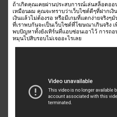
ถ้าเกิดคุณเคยผ่านประสบการณ์เล่นสล็อตออ
เหมือนผม คุณจะทราบว่าเว็บไซต์ดีๆที่ฝากเงิน
เงินแล้วไม่ต้องรอ หรือมีเกมที่แตกง่ายจริงๆ
ที่เราพบกันจะเป็นเว็บไซต์ที่โฆษณาเกินจริง เ
พบปัญหาทั้งยังเทิร์นที่แอบซ่อนเอาไว้ การถอนท
หมุนไปสิบรอบไม่เจออะไรเลย