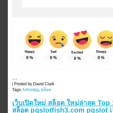
Happy
Sad
Sleepy
Excited
0
%
0
%
0
%
0
%
…
|
Posted by David Clark
Tags:
fullslotpg
,
สล็อต
เว็บเปิดใหม่ สล็อต ใหม่ล่าสุด To
สล็อต pgslotfish3.com pgslot เว