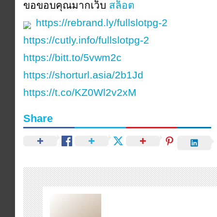
ขอขอบคุณมากเว็บ
สล็อต
https://rebrand.ly/fullslotpg-2
https://cutly.info/fullslotpg-2
https://bitt.to/5vwm2c
https://shorturl.asia/2b1Jd
https://t.co/KZ0Wl2v2xM
Share