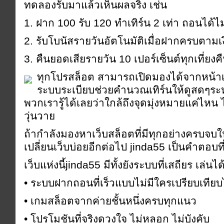
ทดลองรับมาแล้วเห็นผลจริง เช่น
1. ฝาก 100 รับ 120 ทำเทิร์น 2 เท่า ถอนได้ไม่
2. รับโบนัสรายวันอัตโนมัติเมื่อฝากครบตามเ
3. คืนยอดเสียรายวัน 10 เปอร์เซ็นต์ทุกเที่ยงค
ทุกโปรสล็อต สามารถเปิดมองได้จากหน้าเม
ระบบระเบียบช่วยคำนวณเทิร์นให้ดูสดๆระหว
พวกเรารู้ได้เลยว่าใกล้ถึงจุดมุ่งหมายแค่ไหน ไ
วุ่นวาย
ถ้ากำลังมองหาเว็บสล็อตที่มีทุกอย่างครบจบใน
เปลี่ยนเว็บบ่อยอีกต่อไป jinda55 เป็นคำตอบท
เว็บแห่งนี้jinda55 มีทั้งยังระบบที่เสถียร เล่น
• ระบบฝากถอนที่เร็วแบบไม่มีใครเปรียบเทียบ
• เกมสล็อตจากค่ายชั้นหนึ่งครบทุกแนว
• โปรโมชันที่จริงดวงใจ ไม่หลอก ไม่บังคับ