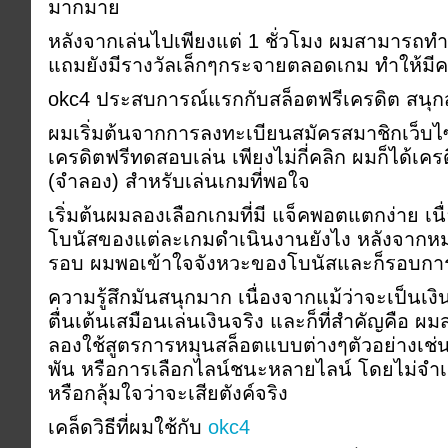
มากมาย
หลังจากเล่นไปเพียงแต่ 1 ชั่วโมง ผมสามารถท
แถมยังมีรางวัลเล็กๆกระจายตลอดเกม ทำให้มีความ
okc4 ประสบการณ์แรกกับสล็อตฟรีเครดิต สน
ผมเริ่มต้นจากการลงทะเบียนสมัครสมาชิกเว็บไซต
เครดิตฟรีทดสอบเล่น เพียงไม่กี่คลิก ผมก็ได้เคร
(จำลอง) สำหรับเล่นเกมที่พอใจ
เริ่มต้นผมลองเลือกเกมที่มี แจ็คพอตแตกง่าย เนื่อ
โบนัสของแต่ละเกมดำเนินงานยังไง หลังจาก
รอบ ผมพอเข้าใจจังหวะของโบนัสและก็รอบการห
ความรู้สึกมันสนุกมาก เนื่องจากแม้ว่าจะเป็นเง
ตื่นเต้นเสมือนเล่นเงินจริง และก็ที่สำคัญคื
ลองใช้สูตรการหมุนสล็อตแบบต่างๆตัวอย่างเช่
พัน หรือการเลือกไลน์ชนะหลายไลน์ โดยไม่จำเป
หรือกลุ้มใจว่าจะเสียตังค์จริง
เคล็ดวิธีที่ผมใช้กับ
okc4