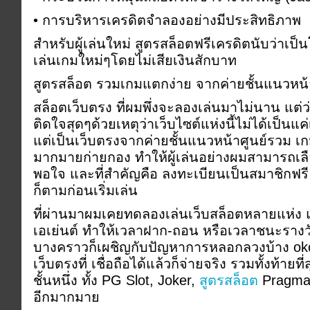
• การบริหารเครดิตจำลองอย่างมีประสิทธิภาพ
สำหรับผู้เล่นใหม่ สูตรสล็อตฟรีเครดิตนับว่า
เล่นเกมใหม่ๆโดยไม่เสียเงินสักบาท
สูตรสล็อต รวมเกมแตกง่าย จากค่ายชั้นแนวหน้
สล็อตเว็บตรง ที่ผมพึ่งจะลองเล่นมาไม่นาน แต่
ติดใจสุดๆด้วยเหตุว่าเว็บไซต์แห่งนี้ไม่ได้เป็น
แต่เป็นเว็บตรงจากค่ายชั้นแนวหน้าศูนย์รวม เก
มากมายก่ายกอง ทำให้ผู้เล่นอย่างผมสามารถเ
พอใจ และที่สำคัญคือ ลงทะเบียนเป็นสมาชิกฟรี ไ
ก็ตามก่อนเริ่มเล่น
ที่ผ่านมาผมเคยทดลองเล่นเว็บสล็อตหลายแห่ง
เอเย่นต์ ทำให้เวลาฝาก-ถอน หรือเวลาชนะรางว
บางคราวก็เผชิญกับปัญหาการหลอกลวงบ้าง okc
เว็บตรงที่ เชื่อถือได้แล้วก็จ่ายจริง รวมทั้งท้ายที
ชั้นหนึ่ง ทั้ง PG Slot, Joker,
สูตรสล็อต
Pragmati
อีกมากมาย