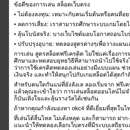
ข้อดีของการเล่น สล็อตเว็บตรง
• ไม่ต้องลงทุน: เหมาะกับคนเริ่มต้นหรือคนที
• ลดการเสี่ยง: เราสามารถศึกษาระบบเกมโดยไม่เ
• ลุ้นโบนัสจริง: บางเว็บไซต์มอบโอกาสถอนโบน
• ปรับปรุงอุบาย: ทดลองสูตรต่างๆเพื่อวางแผนเล
การเล่น สูตรสล็อตฟรีเครดิต ไม่ใช่แค่เรื่องกา
ศึกษาและทดสอบยุทธวิธีที่สามารถนำไปใช้จร
ว่าการใช้เครดิตทดลองเล่นอย่างมีแบบแผน ช่วย
เงินจริง และทำให้สนุกไปกับเกมสล็อตได้สุดกำล
สำหรับคนใดกันแน่ที่ยังลังเล ลองเริ่มจาก ฟรีเ
แล้วคุณจะเข้าใจว่า การเล่นสล็อตออนไลน์ไม่จำเป
ก็บันเทิงใจและลุ้นรางวัลได้เช่นกัน
ถ้าหากคุณกำลังมองหา okc4 ที่ดีเยี่ยมที่สุดในไ
ที่เล่นได้ลื่นไหล ไม่เด้งหลุด และก็สามารถ ฝ
แนะนำให้ทดลองเลือกเว็บตรงที่มีระบบเสถียรและ