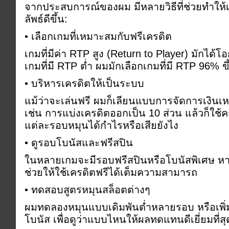
จากประสบการณ์ของผม มีหลายวิธีที่ช่วยทำให้เ
ลัพธ์ดีขึ้น:
• เลือกเกมที่เหมาะสมกับฟรีเครดิต
เกมที่มีค่า RTP สูง (Return to Player) มักได้โ
เกมที่มี RTP ต่ำ ผมมักเลือกเกมที่มี RTP 96% ข
• บริหารเครดิตให้เป็นระบบ
แม้ว่าจะเล่นฟรี ผมก็เลียนแบบการจัดการเงินเหม
เช่น การแบ่งเครดิตออกเป็น 10 ส่วน แล้วก็ใช้ครั
แต่ละรอบหมุนได้กำไรหรือเสียยังไง
• ดูรอบโบนัสและฟรีสปิน
ในหลายเกมจะมีรอบฟรีสปินหรือโบนัสพิเศษ ห
ช่วยให้ใช้เครดิตฟรีได้เต็มความสามารถ
• ทดสอบสูตรหมุนสล็อตต่างๆ
ผมทดลองหมุนแบบเดิมพันต่ำหลายรอบ หรือเพิ่
โบนัส เพื่อดูว่าแบบไหนให้ผลทดแทนดีเยี่ยมที่สุ