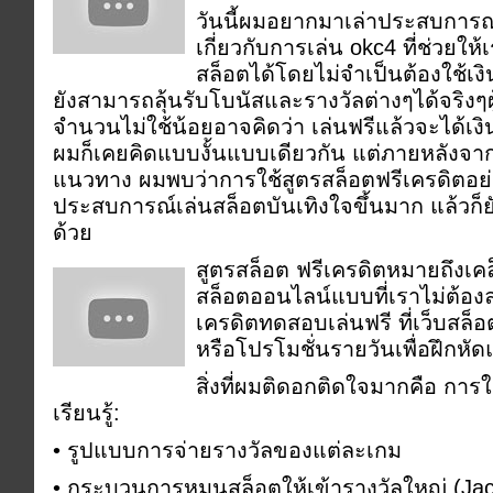
วันนี้ผมอยากมาเล่าประสบการ
เกี่ยวกับการเล่น okc4 ที่ช่วยให้
สล็อตได้โดยไม่จำเป็นต้องใช้เงิ
ยังสามารถลุ้นรับโบนัสและรางวัลต่างๆได้จริงๆผ
จำนวนไม่ใช้น้อยอาจคิดว่า เล่นฟรีแล้วจะได้เงิ
ผมก็เคยคิดแบบงั้นแบบเดียวกัน แต่ภายหลังจ
แนวทาง ผมพบว่าการใช้สูตรสล็อตฟรีเครดิตอย่าง
ประสบการณ์เล่นสล็อตบันเทิงใจขึ้นมาก แล้วก็ย
ด้วย
สูตรสล็อต ฟรีเครดิตหมายถึงเคล
สล็อตออนไลน์แบบที่เราไม่ต้องล
เครดิตทดสอบเล่นฟรี ที่เว็บสล็อต
หรือโปรโมชั่นรายวันเพื่อฝึกห
สิ่งที่ผมติดอกติดใจมากคือ การใช้
เรียนรู้:
• รูปแบบการจ่ายรางวัลของแต่ละเกม
• กระบวนการหมุนสล็อตให้เข้ารางวัลใหญ่ (Jac