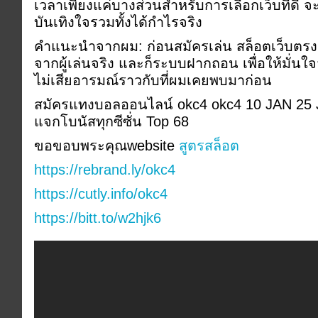
เวลาเพียงแค่บางส่วนสำหรับการเลือกเว็บที่ดี จะ
บันเทิงใจรวมทั้งได้กำไรจริง
คำแนะนำจากผม: ก่อนสมัครเล่น สล็อตเว็บตรง ล
จากผู้เล่นจริง และก็ระบบฝากถอน เพื่อให้มั่นใ
ไม่เสียอารมณ์ราวกับที่ผมเคยพบมาก่อน
สมัครแทงบอลออนไลน์ okc4 okc4 10 JAN 25 J
แจกโบนัสทุกซีซั่น Top 68
ขอขอบพระคุณwebsite
สูตรสล็อต
https://rebrand.ly/okc4
https://cutly.info/okc4
https://bitt.to/w2hjk6