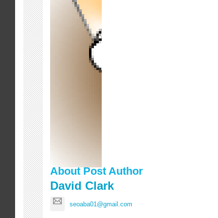
About Post Author
David Clark
seoaba01@gmail.com