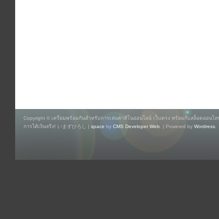
Copyright © เตรียมพร้อมกันสำหรับการเล่นคาสิโนออนไลน์ เว็บตรง พร้อมกับสล็อตออนไลน์
การได้เงินจริง! いまずひろし |
space
by
CMS Developer Web
. | Powered by
Wordress.