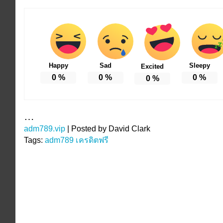
Happy
Sad
Sleepy
Excited
0
%
0
%
0
%
0
%
…
adm789.vip
|
Posted by David Clark
Tags:
adm789 เครดิตฟรี