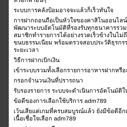
ระบบการคลังป้อมอาจจะแล้วก็เร็วทันใจ
การฝากถอนถือเป็นหัวใจของคาสิโนออนไลน์
พัฒนาระบบอัตโนมัติที่รองรับทุกธนาคารรวมทั้
สมาชิกทำรายการได้อย่างรวดเร็วข้างในไม่ถึง
ขนบธรรมเนียม พร้อมตรวจสอบประวัติธุรกร
ระยะเวลา
วิธีการฝากเบิกเงิน
เข้าระบบรวมทั้งเลือกรายการอาหารฝากหรื
กรอกจำนวนเงินที่ปรารถนา
รับรองรายการ ระบบจะดำเนินการอัตโนมัติใน
ข้อดีของการเลือกใช้บริการ adm789
เว้นเสียแต่เกมที่ครบสมบูรณ์แล้ว ยังมีข้อดีอีกเ
เนื้อเชื่อใจเลือก adm789