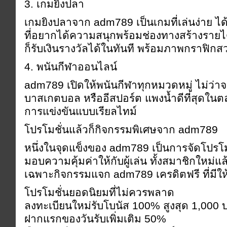
3. เกมยิงปลา
เกมยิงปลาจาก adm789 เป็นเกมที่เล่นง่าย ได้เ
ที่อยากได้ความสนุกพร้อมช่องทางสร้างรายได
ก็รับเงินรางวัลได้ในทันที พร้อมภาพกราฟิกส
4. พนันกีฬาออนไลน์
adm789 เปิดให้พนันกีฬาทุกหมวดหมู่ ไม่ว่า
บาสเกตบอล หรืออีสปอร์ต แพงน้ำดีที่สุดใ
การแข่งขันแบบเรียลไทม์
โปรโมชั่นแล้วก็กิจกรรมพิเศษจาก adm789
หนึ่งในจุดแข็งของ adm789 เป็นการจัดโปรโมช
มอบความคุ้มค่าให้กับผู้เล่น ทั้งสมาชิกใหม่แ
เฉพาะกิจกรรมแจก adm789 เครดิตฟรี ที่มีให้ร่
โปรโมชั่นยอดนิยมที่ไม่ควรพลาด
ลงทะเบียนใหม่รับโบนัส 100% สูงสุด 1,000 
ฝากแรกของวันรับเพิ่มเติม 50%