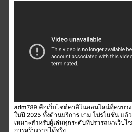
adm789 คือเว็บไซต์คาสิโนออนไลน์ที่ครบวงจร
ในปี 2025 ทั้งด้านบริการ เกม โปรโมชั่น แ
เหมาะสำหรับผู้เล่นทุกระดับที่ปรารถนาเว็บไ
การสร้างรายได้จริง