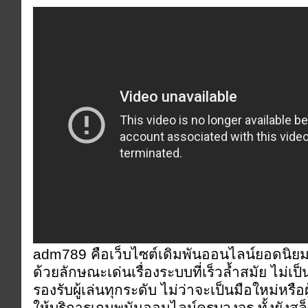
adm789 คือเว็บไซต์เดิมพันออนไลน์ยอดนิย
ด้วยลักษณะเด่นเรื่องระบบที่เร็วล้ำสมัย ไม่เป
รองรับผู้เล่นทุกระดับ ไม่ว่าจะเป็นมือใหม่หรือผู
ให้บริการเกมพนันออนไลน์ครบวงจร ทั้งยังสล