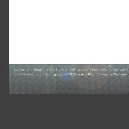
Copyright © เตรียมพร้อมกันสำหรับการเล่นคาสิโนออนไลน์ เว็บตรง พร้อมกับสล็อตออนไลน์
การได้เงินจริง! いまずひろし |
space
by
CMS Developer Web
. | Powered by
Wordress.