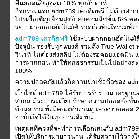
คืนยอดเสียสูงสุด 10% ทุกสัปดาห์
กิจกรรมแจก adm789 เครดิตฟรี ไม่ต้องฝากก
โปรเชื้อเชิญเพื่อนฝูงรับค่าคอมมิชชั่น 5% ต
ระบบฝากถอนอัตโนมัติ รวดเร็วทันใจรวมทั้งป
adm789 เครดิตฟรี
ใช้ระบบฝากถอนอัตโนมัติท
ปัจจุบัน รองรับทุกแบงค์ รวมถึง True Walle
วินาที ไม่ต้องส่งสลิป ไม่ต้องรอคอยแอดมิน แ
การฝากถอน ทำให้ทุกธุรกรรมเป็นไปอย่างสะ
100%
ความปลอดภัยแล้วก็ความน่าเชื่อถือของ ad
เว็บไซต์ adm789 ได้รับการรับรองมาตรฐาน
สากล มีระบบระเบียบรักษาความปลอดภัยขั้น
ข้อมูล รวมทั้งมีคณะทำงานดูแลระบบตลอด 24 ชั
อกมั่นใจได้ในทุกการเดิมพัน
เหตุผลที่ควรที่จะทำการเลือกเล่นกับ adm789
เปิดให้บริการมายาวนาน ได้รับความไว้วางใจจา