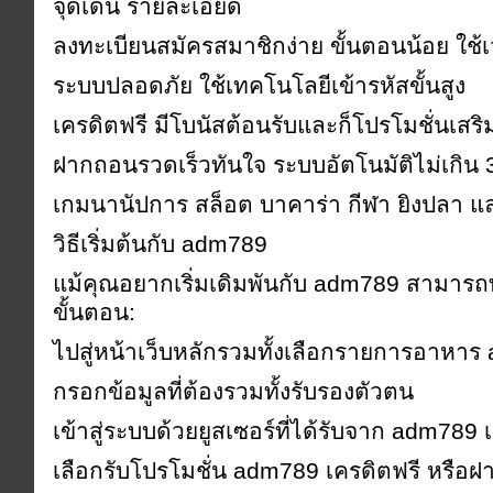
จุดเด่น รายละเอียด
ลงทะเบียนสมัครสมาชิกง่าย ขั้นตอนน้อย ใช้เ
ระบบปลอดภัย ใช้เทคโนโลยีเข้ารหัสขั้นสูง
เครดิตฟรี มีโบนัสต้อนรับและก็โปรโมชั่นเส
ฝากถอนรวดเร็วทันใจ ระบบอัตโนมัติไม่เกิน 3
เกมนานัปการ สล็อต บาคาร่า กีฬา ยิงปลา แ
วิธีเริ่มต้นกับ adm789
แม้คุณอยากเริ่มเดิมพันกับ adm789 สามารถทำเ
ขั้นตอน:
ไปสู่หน้าเว็บหลักรวมทั้งเลือกรายการอาหา
กรอกข้อมูลที่ต้องรวมทั้งรับรองตัวตน
เข้าสู่ระบบด้วยยูสเซอร์ที่ได้รับจาก adm789 
เลือกรับโปรโมชั่น adm789 เครดิตฟรี หรือฝากเง