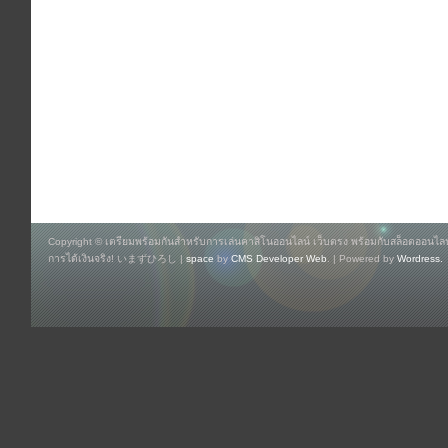
Copyright © เตรียมพร้อมกันสำหรับการเล่นคาสิโนออนไลน์ เว็บตรง พร้อมกับสล็อตออนไลน์
การได้เงินจริง! いまずひろし |
space
by
CMS Developer Web
. | Powered by
Wordress.