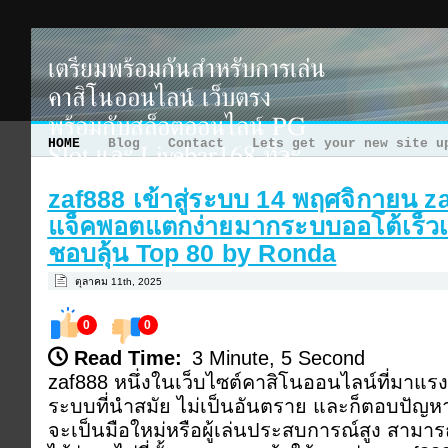
เตรียมพร้อมกันสำหรับการเล่น
คาสิโนออนไลน์ เว็บตรง
พร้อมกับสล็อตออนไลน์ PG
HOME
Blog
Contact
Lets get your new site u
Slot และ Livebar168 ที่จะ
ช่วยเพิ่มโอกาสในการได้เงิน
zaf888 เข้าสู่ระบบ 14 พฤศจิกายน za
จริง! いまずひろし
แจ็คพอตแตกง่ายมากระบบออโต้เร็วเ
https://hiroshi-i.net สนุกกับเว็บคาสิโนออนไลน์ เว็บ
ชอบลุ้น Top 80 by Ronda
ตรง พร้อมกับสล็อตออนไลน์ PG Slot และ Livebar168 ที่
จะช่วยเพิ่มความสนุกสนานและได้รับเครดิตฟรี! 今津 寛 南
ตุลาคม 11th, 2025
スーダン 治安
0
0
Read Time:
3 Minute, 5 Second
zaf888 หนึ่งในเว็บไซต์คาสิโนออนไลน์ที่มาแรงท
ระบบที่นำสมัย ไม่เป็นอันตราย และก็ตอบปัญหาผู้
จะเป็นมือใหม่หรือผู้เล่นประสบการณ์สูง สามา