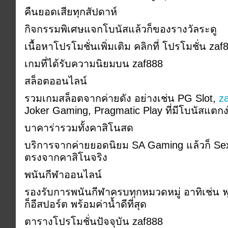
คืนยอดเสียทุกสัปดาห์
กิจกรรมพิเศษแจกโบนัสแล้วก็ของรางวัลระดู
เนื้อหาโปรโมชั่นเพิ่มเติม คลิกที่ โปรโมชั่น zaf
เกมที่ได้รับความนิยมบน zaf888
สล็อตออนไลน์
รวมเกมสล็อตจากค่ายดัง อย่างเช่น PG Slot,
za
Joker Gaming, Pragmatic Play ที่มีโบนัสแตกง
บาคาร่ารวมทั้งคาสิโนสด
บริการจากค่ายยอดนิยม SA Gaming แล้วก็ Se
ตรงจากคาสิโนจริง
พนันกีฬาออนไลน์
รองรับการพนันกีฬาครบทุกหมวดหมู่ อาทิเช่น
ก็อีสปอร์ต พร้อมค่าน้ำดีที่สุด
ตารางโปรโมชั่นปัจจุบัน zaf888