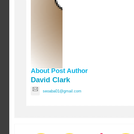
About Post Author
David Clark
seoaba01@gmail.com