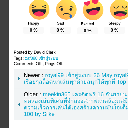
Happy
Sad
Sleepy
Excited
0
%
0
%
0
%
0
%
Posted by David Clark
Tags:
zaf888 เข้าสู่ระบบ
Comments Off , Pings Off.
Newer :
royal99 เข้าสู่ระบบ 26 May roya
เรื่อยๆสล็อตน่าเล่นทุกค่ายสนุกได้ทุกที่ To
Older :
meekin365 เครดิตฟรี 16 กันยาย
ทดลองเล่นพิเศษที่จำลองสภาพแวดล้อมเสมื
ความเร็วการเล่นได้เองสร้างความมั่นใจเต็
100 by Silke