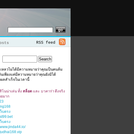
RSS feed
osts
เหลวไม่ได้มีความหมายว่าคุณเป็นคนล้ม
ันเพียงแค่มีความหมายว่าคุณยังมิได้
ผลสำเร็จในเวลานี้
ิโนน่าเล่น ทั้ง
สล็อต
และ
บาคาร่า
ตึงจริง
อยมาก
23
ing168
ว็บตรง
/st99.bet
ว็บตรง
//www.jinda44.io/
/judhai168.vip