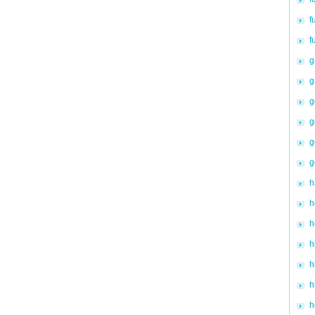
f
f
g
g
g
g
g
g
h
h
h
h
h
h
h