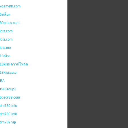
xgameth.com
5สล็อต
89pluss.com
lots.com
lots.com
lots.me
18Kiss
18kiss ดาวน์โหลด
18kissauto
BA
BAGroup2
bbet789.com
dm789.info
dm789.info
dm789.vip