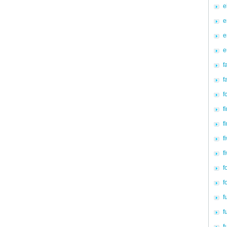
e
e
e
e
f
f
f
f
f
f
f
f
f
f
f
f