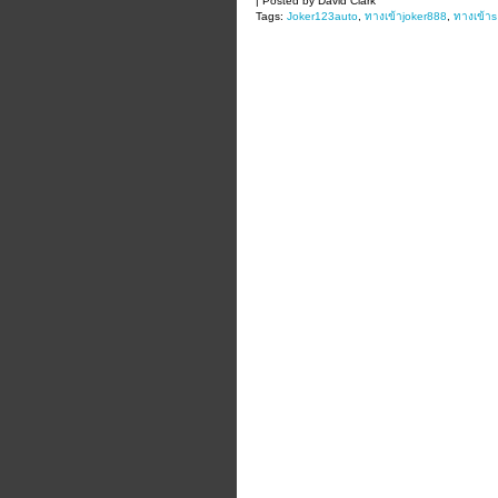
|
Posted by David Clark
Tags:
Joker123auto
,
ทางเข้าjoker888
,
ทางเข้าs 