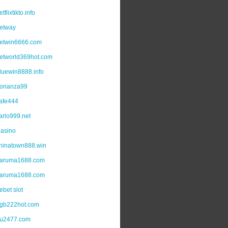
etflixtikto.info
etway
etwin6666.com
etworld369hot.com
luewin8888.info
onanza99
afe444
arlo999.net
asino
hinatown888.win
aruma1688.com
aruma1688.com
ebet slot
gb222hot.com
u2477.com