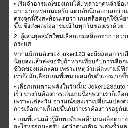
• เริ่มจำอารมณ์ของเกมได้: หลายๆคนจำชื่อเก
มากมายหรอกนะครับ แต่กลับนึกออกเลยว่าเล่นเ
ตรงจุดนี้จึงสะท้อนเลยว่า เกมสล็อตถูกใช้เพื
ขึ้น ซึ่งส่งผลต่ออารมณ์ในทุกวันของเราด้วย
2. ผู้เล่นยุคสมัยใหม่เลือกเกมสล็อตจาก “ความ
กระแส
หากแม้เกมดังของ joker123 จะมีผลต่อการเลือ
น้อยลงแล้วล่ะขอรับถ้าหากเทียบกับการเลือก
ชีวิตของแต่ละคน เพราะเหตุว่าแต่ละเกมมีฟีล
เราจึงมักเลือกเกมที่เหมาะสมกับตัวเองมากขึ้น
• เลือกเกมตามพลังในวันนั้น: Joker123auto
เร็ว บางวันต้องการเล่นเกมนิ่งๆพวกเราก็เลื
เพราะแต่ละวัน อารมณ์ของเราเปลี่ยนแปลงต
การเลือกเกมก็เลยขึ้นกับว่าเราต้องการอยู่ก
• เกมที่เล่นแล้วรู้สึกพอดิบพอดี: เกมสล็อตบา
อะไรหรอกนะครับ แต่ว่าคนกลับมาเล่นซ้ำหลาย