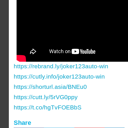
https://rebrand.ly/joker123auto-win
https://cutly.info/joker123auto-win
https://shorturl.asia/BNEu0
https://cutt.ly/5rVG0ppy
https://t.co/hgTvFOEBbS
Share