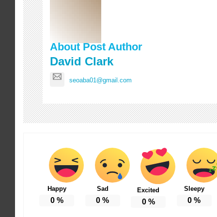
About Post Author
David Clark
seoaba01@gmail.com
Happy
Sad
Sleepy
Excited
0
%
0
%
0
%
0
%