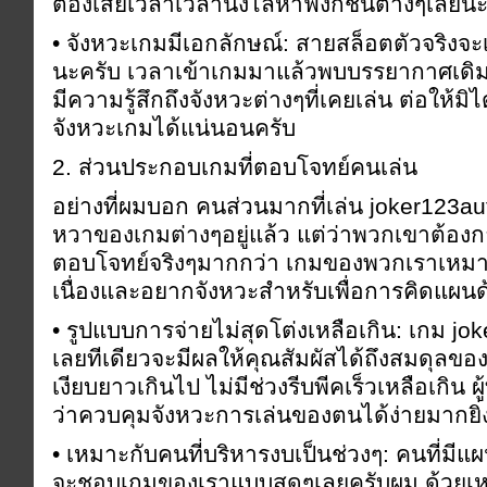
ต้องเสียเวล่ำเวลานั่งไล่หาฟังก์ชันต่างๆเลยน
• จังหวะเกมมีเอกลักษณ์: สายสล็อตตัวจริงจ
นะครับ เวลาเข้าเกมมาแล้วพบบรรยากาศเดิมๆขอ
มีความรู้สึกถึงจังหวะต่างๆที่เคยเล่น ต่อให้ม
จังหวะเกมได้แน่นอนครับ
2. ส่วนประกอบเกมที่ตอบโจทย์คนเล่น
อย่างที่ผมบอก คนส่วนมากที่เล่น joker123a
หวาของเกมต่างๆอยู่แล้ว แต่ว่าพวกเขาต้อง
ตอบโจทย์จริงๆมากกว่า เกมของพวกเราเหมาะ
เนื่องและอยากจังหวะสำหรับเพื่อการคิดแผนด
• รูปแบบการจ่ายไม่สุดโต่งเหลือเกิน: เกม j
เลยทีเดียวจะมีผลให้คุณสัมผัสได้ถึงสมดุลขอ
เงียบยาวเกินไป ไม่มีช่วงรีบพีคเร็วเหลือเกิน ผู้
ว่าควบคุมจังหวะการเล่นของตนได้ง่ายมากยิ่ง
• เหมาะกับคนที่บริหารงบเป็นช่วงๆ: คนที่มี
จะชอบเกมของเราแบบสุดๆเลยครับผม ด้วยเห