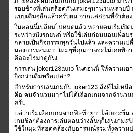
ภายหลังที่ผมเล่นเกมกับ joker123auto มานาน
รอบข้างที่เล่นสล็อตกันเสมอๆมานานหลายปี 
แบบเดิมๆอีกแล้วครับผม จากแต่ก่อนที่จำต้องมา
ในตอนนี้เปลี่ยนไปหมดแล้ว หลายคนเริ่มเปิด
ระหว่างนั่งรถยนต์ หรือใช้เล่นก่อนนอนเพื่อบ
กลายเป็นกิจกรรมทุกวันไปแล้ว และความเปลี่ย
มองการเล่นแบบใหม่ๆที่คุณอาจจะไม่เคยพิจา
คืออะไรมาดูกัน!
การเล่น joker123auto ในตอนนี้ ให้ความเอา
ยิ่งกว่าเดิมหรือเปล่า?
สำหรับการเล่นเกมกับ joker123 สิ่งที่ไม่เหม
คือ คนจำนวนมากไม่ได้เลือกเกมจากจำนวนห
ครับ
แต่ว่าเริ่มเลือกเกมจากฟีลที่อยากได้เยอะขึ้น 
เกมชิลๆต้องการเล่นตอนว่างสั้นๆก็เล่นเกมสปิน
ใช้ในมุมที่สอดคล้องกับอารมณ์รวมทั้งความปร