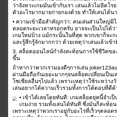
ว่าจังหวะเกมมันเข้ากับเรา เล่นแล้วไม่อิดโร
ตัวอะไรมากมายก่ายกองด้วย ทำให้เล่นได้นา
• ความเข้ามือสำคัญกว่า: คนเล่นส่วนใหญ่มิ
ตลอดระยะเวลาหรอกครับ อาจจะเป็นไปได้ว่า
เกมใหม่บ้าง แม้กระนั้นในที่สุด พวกเขาก็จะกล
และรู้สึกรู้จักมากกว่า ด้วยเหตุว่าเล่นแล้วเข้า
3. สล็อตออนไลน์กำลังสะท้อนการใช้ชีวิตของ
ขึ้น
ถ้าหากว่าพวกเรามองดีๆการเล่น joker123aut
ผ่านมือถือกันเยอะมากๆจนสล็อตเปลี่ยนเป็นเ
โซเชียลอื่นๆไปแล้ว เพราะเหตุว่าใช้ระหว่างวัน
เล่นอยากได้ความเร็วรวมทั้งการโต้ตอบที่ดีด้
• เข้าได้เลยโดยทันที: เกมสล็อตยุคนี้จำเป
เกมง่าย รวมทั้งเล่นได้ทันที ซึ่งมันก็สะท้อ
เพราะเหตุว่าพวกเราอยู่กับอะไรที่เร็วๆตลอด