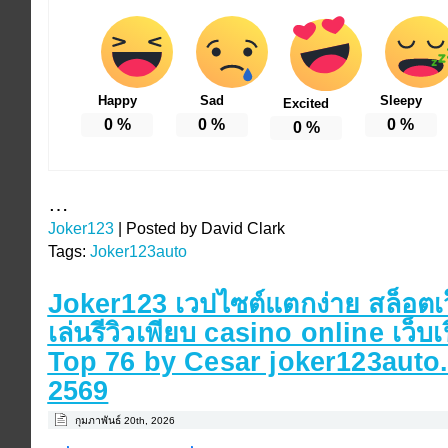
Happy
Sad
Sleepy
Excited
0
%
0
%
0
%
0
%
…
Joker123
|
Posted by David Clark
Tags:
Joker123auto
Joker123 เวปไซต์แตกง่าย สล็อต
เล่นรีวิวเพียบ casino online เว็บ
Top 76 by Cesar joker123auto
2569
กุมภาพันธ์ 20th, 2026