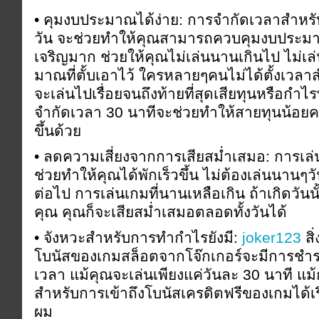
• คุมงบประมาณได้ง่าย: การจำกัดเวลาสำหรั
วัน จะช่วยทำให้คุณสามารถควบคุมงบประม
เจริญมาก ช่วยให้คุณไม่เล่นนานเกินไป ไม่เล่
มาณที่ตั้บเอาไว้ ใครหลายๆคนไม่ได้ตั้งเวลาส
จะเล่นไปเรื่อยจนถึงท้ายที่สุดเสียทุนหรือกำไร
จำกัดเวลา 30 นาทีจะช่วยทำให้สายทุนน้อย
ขึ้นด้วย
• ลดความเสี่ยงจากการเสียสม่ำเสมอ: การเล่
ช่วยทำให้คุณได้พักเร็วขึ้น ไม่ต้องเล่นนานๆ
ต่อไป การเล่นเกมที่นานเหลือเกิน ถ้าเกิดวันนั้
คุณ คุณก็จะเสียสม่ำเสมอตลอดทั้งวันได้
• จังหวะสำหรับการทำกำไรยังมี:
joker123
สิ่
โบนัสของเกมสล็อตจากโจ๊กเกอร์จะมีการชำ
เวลา แม้คุณจะเล่นเพียงแค่วันละ 30 นาที แม้
สำหรับการเข้าถึงโบนัสเครดิตฟรีของเกมได้เรื
ผม