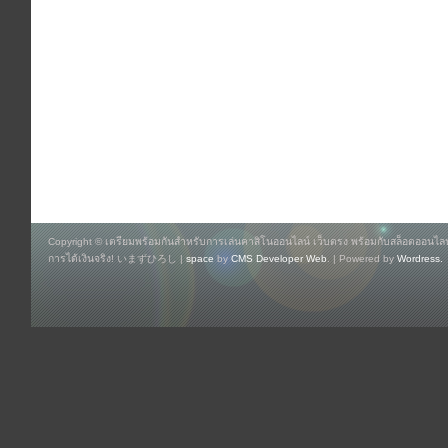
Copyright © เตรียมพร้อมกันสำหรับการเล่นคาสิโนออนไลน์ เว็บตรง พร้อมกับสล็อตออนไลน์
การได้เงินจริง! いまずひろし |
space
by
CMS Developer Web
. | Powered by
Wordress.