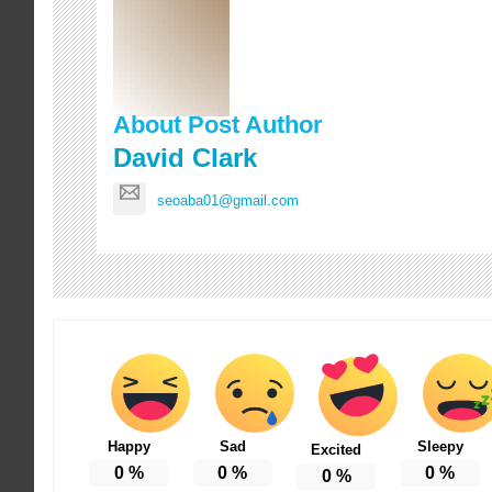
About Post Author
David Clark
seoaba01@gmail.com
Happy
Sad
Sleepy
Excited
0
%
0
%
0
%
0
%