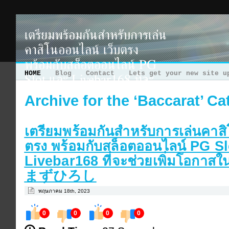
เตรียมพร้อมกันสำหรับการเล่น
คาสิโนออนไลน์ เว็บตรง
พร้อมกับสล็อตออนไลน์ PG
HOME
Blog
Contact
Lets get your new site u
Slot และ Livebar168 ที่จะ
ช่วยเพิ่มโอกาสในการได้เงิน
Archive for the ‘Baccarat’ Ca
จริง! いまずひろし
https://hiroshi-i.net สนุกกับเว็บคาสิโนออนไลน์ เว็บ
เตรียมพร้อมกันสำหรับการเล่นคาสิ
ตรง พร้อมกับสล็อตออนไลน์ PG Slot และ Livebar168 ที่
ตรง พร้อมกับสล็อตออนไลน์ PG S
จะช่วยเพิ่มความสนุกสนานและได้รับเครดิตฟรี! 今津 寛 南
スーダン 治安
Livebar168 ที่จะช่วยเพิ่มโอกาสใน
まずひろし
พฤษภาคม 18th, 2023
0
0
0
0