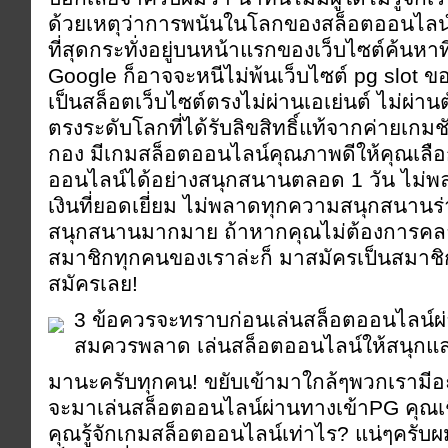
ด้วยเหตุว่าการพนันในโลกของสล็อตออนไลน์
ที่สุดกระทั่งอยู่บนหน้าแรกของเว็บไซต์ค้นหาท
Google ก็อาจจะหนีไม่พ้นเว็บไซต์ pg slot ข
เป็นสล็อตเว็บไซต์ตรงไม่ผ่านเอเย่นต์ ไม่ผ่
ตรงระดับโลกที่ได้รับลิขสิทธิ์แท้จากค่ายเก
กอง มีเกมสล็อตออนไลน์คุณภาพดีให้คุณเลือ
ออนไลน์ได้อย่างสนุกสนานตลอด 1 วัน ไม่
เงินที่ยอดเยี่ยม ไม่พลาดทุกความสนุกสนานร
สนุกสนานมากมาย ถ้าหากคุณไม่ต้องการคลาด
สมาชิกทุกคนของเราล่ะก็ มาสมัครเป็นสมาชิกใ
สมัครเลย!
3 ข้อควรจะทราบก่อนเล่นสล็อตออนไลน์ผ่าน
สมควรพลาด เล่นสล็อตออนไลน์ให้สนุกและก
มานะครับทุกคน! ขยับเข้ามาใกล้ๆพวกเรามีอ
จะมาเล่นสล็อตออนไลน์ผ่านทางเข้าPG คุณเชื
คุณรู้จักเกมสล็อตออนไลน์เท่าไร? แน่ๆครับ