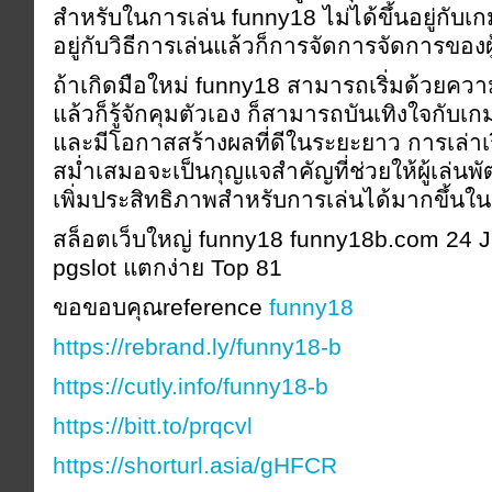
สำหรับในการเล่น funny18 ไม่ได้ขึ้นอยู่กับเกม
อยู่กับวิธีการเล่นแล้วก็การจัดการจัดการของผู
ถ้าเกิดมือใหม่ funny18 สามารถเริ่มด้วยคว
แล้วก็รู้จักคุมตัวเอง ก็สามารถบันเทิงใจกับเก
และมีโอกาสสร้างผลที่ดีในระยะยาว การเล่าเรี
สม่ำเสมอจะเป็นกุญแจสำคัญที่ช่วยให้ผู้เล่
เพิ่มประสิทธิภาพสำหรับการเล่นได้มากขึ้น
สล็อตเว็บใหญ่ funny18 funny18b.com 24 
pgslot แตกง่าย Top 81
ขอขอบคุณreference
funny18
https://rebrand.ly/funny18-b
https://cutly.info/funny18-b
https://bitt.to/prqcvl
https://shorturl.asia/gHFCR