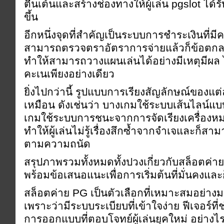
ตื่นเต้นและสร้างช่องทางให้ผู้เล่น pgslot ไ
ขึ้น
อีกหนึ่งจุดที่สำคัญเป็นระบบการชำระเงินที่มี
สามารถตรวจตราอัตราการจ่ายแล้วก็ข้อตกลงต
ทำให้สามารถวางแผนเล่นได้อย่างมีเหตุมีผล
คะเนเพียงอย่างเดียว
ยิ่งไปกว่านี้ รูปแบบการเรียงสัญลักษณ์ของแต
เหมือน ดังเช่นว่า บางเกมใช้ระบบเส้นไลน์แบ
เกมใช้ระบบการชนะจากการจัดเรียงเครื่องหม
ทำให้ผู้เล่นไม่รู้เรื่องสึกซ้ำจากจำเจและก็สา
ตามความถนัด
สรุปภาพรวมทั้งหมดทั้งปวงเกี่ยวกับสล็อตค่าย
พร้อมข้อเสนอแนะเพื่อการเริ่มต้นที่มั่นคงและ
สล็อตค่าย PG เป็นตัวเลือกที่เหมาะสมอย่างม
เพราะว่ามีระบบระเบียบที่เข้าใจง่าย ฟีเจอร์ที่
การออกแบบที่ตอบโจทย์ผู้เล่นยุคใหม่ อย่าง