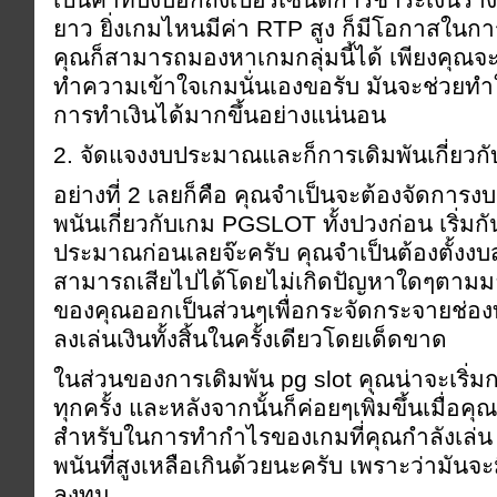
ยาว ยิ่งเกมไหนมีค่า RTP สูง ก็มีโอกาสในกา
คุณก็สามารถมองหาเกมกลุ่มนี้ได้ เพียงคุณจะต
ทำความเข้าใจเกมนั่นเองขอรับ มันจะช่วยทำ
การทำเงินได้มากขึ้นอย่างแน่นอน
2. จัดแจงงบประมาณและก็การเดิมพันเกี่ยวกับ
อย่างที่ 2 เลยก็คือ คุณจำเป็นจะต้องจัดการ
พนันเกี่ยวกับเกม PGSLOT ทั้งปวงก่อน เริ่มก
ประมาณก่อนเลยจ๊ะครับ คุณจำเป็นต้องตั้งงบสำ
สามารถเสียไปได้โดยไม่เกิดปัญหาใดๆตามม
ของคุณออกเป็นส่วนๆเพื่อกระจัดกระจายช่อง
ลงเล่นเงินทั้งสิ้นในครั้งเดียวโดยเด็ดขาด
ในส่วนของการเดิมพัน pg slot คุณน่าจะเริ่ม
ทุกครั้ง และหลังจากนั้นก็ค่อยๆเพิ่มขึ้นเมื่อค
สำหรับในการทำกำไรของเกมที่คุณกำลังเล่น รว
พนันที่สูงเหลือเกินด้วยนะครับ เพราะว่ามันจะ
ลงทุน