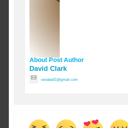
About Post Author
David Clark
seoaba01@gmail.com