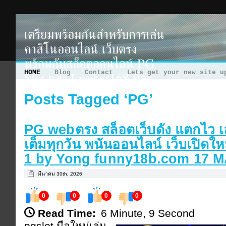
เตรียมพร้อมกันสำหรับการเล่น
คาสิโนออนไลน์ เว็บตรง
พร้อมกับสล็อตออนไลน์ PG
HOME
Blog
Contact
Lets get your new site u
Slot และ Livebar168 ที่จะ
ช่วยเพิ่มโอกาสในการได้เงิน
Posts Tagged ‘PG’
จริง! いまずひろし
https://hiroshi-i.net สนุกกับเว็บคาสิโนออนไลน์ เว็บ
PG webตรง สล็อตเว็บดัง แตกไว เล
ตรง พร้อมกับสล็อตออนไลน์ PG Slot และ Livebar168 ที่
เต็มทุกวัน พนันออนไลน์ เว็บเปิดให
จะช่วยเพิ่มความสนุกสนานและได้รับเครดิตฟรี! 今津 寛 南
スーダン 治安
1 by Yong funny18b.com 17 M
มีนาคม 30th, 2026
0
0
0
0
Read Time:
6 Minute, 9 Second
pgslot มือใหม่เล่น