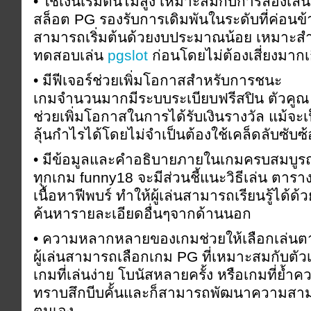
• ใช้เงินเริ่มต้นไม่สูง เหมาะสมกับการลองเล่น
สล็อต PG รองรับการเดิมพันในระดับที่ค่อนข้าง
สามารถเริ่มต้นด้วยงบประมาณน้อย เหมาะสำ
ทดสอบเล่น
pgslot
ก่อนโดยไม่ต้องเสี่ยงมาก
• มีฟีเจอร์ช่วยเพิ่มโอกาสสำหรับการชนะ
เกมจำนวนมากมีระบบระเบียบฟรีสปิน ตัวคูณ รว
ช่วยเพิ่มโอกาสในการได้รับเงินรางวัล แม้จะเป็
ลุ้นกำไรได้โดยไม่จำเป็นต้องใช้เคล็ดลับซับซ
• มีข้อมูลและคำอธิบายภายในเกมครบสมบูรณ
ทุกเกม funny18 จะมีส่วนชี้แนะวิธีเล่น ตารา
เนื้อหาฟีพบร์ ทำให้ผู้เล่นสามารถเรียนรู้ได้ด
ค้นหารายละเอียดอื่นๆจากด้านนอก
• ความหลากหลายของเกมช่วยให้เลือกเล่นตา
ผู้เล่นสามารถเลือกเกม PG ที่เหมาะสมกับตัวเ
เกมที่เล่นง่าย โบนัสหลายครั้ง หรือเกมที่ย้ำคว
ทราบสึกบีบคั้นและก็สามารถพัฒนาความสา
ตนเอง