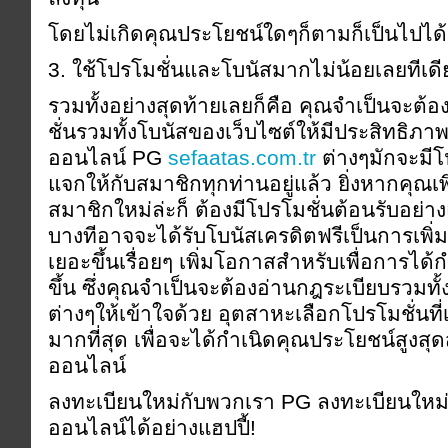
โดยไม่เกิดคุณประโยชน์ใดๆก็ตามก็เป็นไปได้
3. ใช้โปรโมชั่นและโบนัสมากไม่น้อยเลยทีเด
รวมทั้งอย่างสุดท้ายเลยก็คือ คุณจำเป็นจะต
ชั่นรวมทั้งโบนัสของเว็บไซต์ให้มีประสิทธิภาพ
ออนไลน์ PG
sefaatas.com.tr
ต่างๆมักจะมีโ
แจกให้กับสมาชิกทุกท่านอยู่แล้ว ยิ่งหากคุณเพ
สมาชิกใหม่ล่ะก็ ต้องมีโปรโมชั่นต้อนรับอย่างแ
บางทีอาจจะได้รับโบนัสเครดิตฟรีเป็นการเพิ่
เยอะขึ้นเรื่อยๆ เพิ่มโอกาสสำหรับเพื่อการได
ขึ้น ซึ่งคุณจำเป็นจะต้องอ่านกฎระเบียบรวมทั
ต่างๆให้เข้าใจด้วย อุตสาหะเลือกโปรโมชั่นท
มากที่สุด เพื่อจะได้กำเนิดคุณประโยชน์สูงส
ออนไลน์
ลงทะเบียนใหม่กับพวกเรา PG ลงทะเบียนใหม่
ออนไลน์ได้อย่างแฮปปี้!