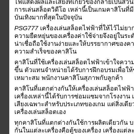
ไฟแสดงผลและเสียงที่เกี่ยวข้องกลายเป็นส่ว
การเล่นสล็อตวิดีโอ เหล่านี้เป็นเกมคาสิโนที
บันเทิงมากที่สุดในปัจจุบัน
PSG777
เครื่องเล่นสล็อตไฟฟ้าที่ให้ไว้ไม่ยากท
ความยืดหยุ่นของเครื่องค่าใช้จ่ายจึงอยู่ในระดั
น่าเชื่อถือใช้งานง่ายและให้บรรยากาศของคาสิ
ความสําเร็จของคาสิโน
คาสิโนที่ใช้เครื่องเล่นสล็อตไฟฟ้าเข้าใจคว
ขึ้น ตัวแทนจําหน่ายได้รับการฝึกอบรมเพื่อให้
เหมาะสม พนักงานคาสิโนสุภาพกับลูกค้า
คาสิโนที่แตกต่างกันให้เครื่องเล่นสล็อตไฟฟ้
เครื่องเหล่านี้ได้รับการซ่อมแซมจากโรงงาน เค
เสียงเฉพาะสําหรับประเภทของเกม แต่สิ่งเดียว
เครื่องเล่นสล็อตเอง
ทุกคาสิโนที่แตกต่างกันใช้การผลิตเดียวกัน บา
กันในแต่ละเครื่องคือตู้ของเครื่อง เครื่องแต่