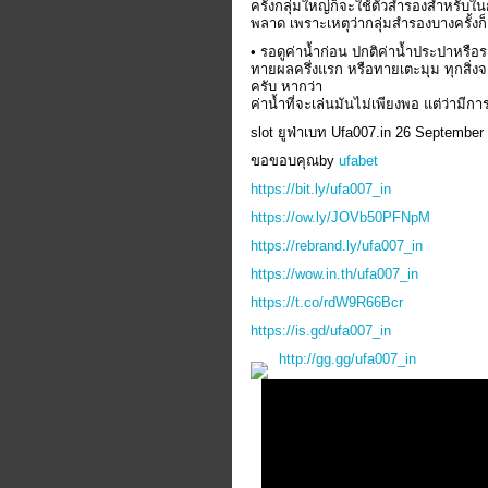
ครั้งกลุ่มใหญ่ก็จะใช้ตัวสำรองสำหรับใ
พลาด เพราะเหตุว่ากลุ่มสำรองบางครั้งก็
• รอดูค่าน้ำก่อน ปกติค่าน้ำประปาหรื
ทายผลครึ่งแรก หรือทายเตะมุม ทุกสิ่ง
ครับ หากว่า
ค่าน้ำที่จะเล่นมันไม่เพียงพอ แต่ว่ามีก
slot ยูฟ่าเบท Ufa007.in 26 September 
ขอขอบคุณby
ufabet
https://bit.ly/ufa007_in
https://ow.ly/JOVb50PFNpM
https://rebrand.ly/ufa007_in
https://wow.in.th/ufa007_in
https://t.co/rdW9R66Bcr
https://is.gd/ufa007_in
http://gg.gg/ufa007_in