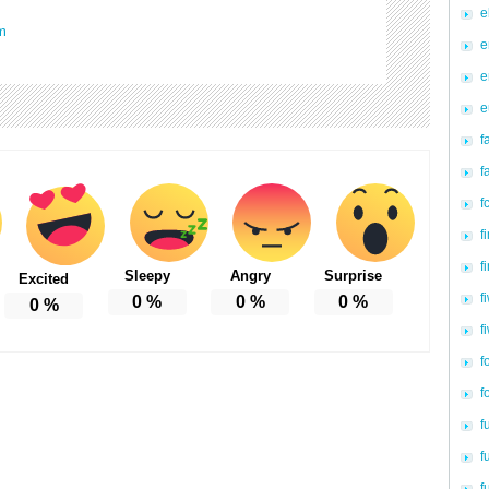
e
m
e
e
e
f
f
f
f
f
Sleepy
Angry
Surprise
Excited
f
0
%
0
%
0
%
0
%
f
f
f
f
f
f