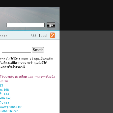
RSS feed
osts
เหลวไม่ได้มีความหมายว่าคุณเป็นคนล้ม
ันเพียงแค่มีความหมายว่าคุณยังมิได้
ผลสำเร็จในเวลานี้
ิโนน่าเล่น ทั้ง
สล็อต
และ
บาคาร่า
ตึงจริง
อยมาก
23
ing168
ว็บตรง
/st99.bet
ว็บตรง
//www.jinda44.io/
/judhai168.vip