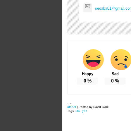
seoaba01@gmail.co
Happy
Sad
0
%
0
%
…
ufabet
|
Posted by David Clark
Tags:
ufa
,
ยูฟ่า