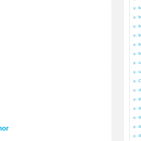
b
b
b
b
b
b
c
c
C
c
d
d
d
d
hor
d