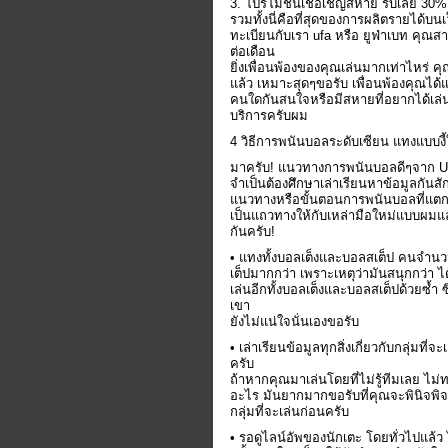
3. โปรโมชั่นเชื้อเชิญสหาย รับเลย 30%
รวมทั้งนี่คือที่สุดของการผลิตรายได้บ
ทะเบียนกับเรา ufa หรือ ยูฟ่าเบท คุณสา
ต่อเดือน
ยิ่งเพื่อนพ้องของคุณเล่นมากเท่าไหร่ ค
แล้ว เหมาะสุดๆขอรับ เพื่อนพ้องคุณได้
คนใดกันสนใจหรือมีสหายที่อยากได้เล่น
บริการครับผม
4 วิธีการพนันบอลระดับเซียน แทงแบบงี้
มาครับ! แนวทางการพนันบอลดีๆจาก UF
จำเป็นต้องศึกษาเล่าเรียนหาข้อมูลกันส
แนวทางหรือขั้นตอนการพนันบอลที่แตกต่
เป็นแถวทางให้กับเหล่ามือใหม่แบบผมแล้
กันครับ!
• แทงทั้งบอลเต็งและบอลสเต็ป คนจำนว
เต็ปมากกว่า เพราะเหตุว่ามันสนุกกว่า ไ
เล่นอีกทั้งบอลเต็งและบอลสเต็ปด้วยซ้ำ ซ
เขา
ยังไม่แน่ใจนั่นเองขอรับ
• เล่าเรียนข้อมูลทุกสิ่งเกี่ยวกับกลุ่มท
ครับ
ถ้าหากคุณมาเล่นโดยที่ไม่รู้ทีมเลย ไม่ท
อะไร มันยากมากขอรับที่คุณจะพินิจพิ
กลุ่มที่จะเล่นก่อนครับ
• รอดูไลน์อัพของนักเตะ โดยทั่วไปแล้ว 