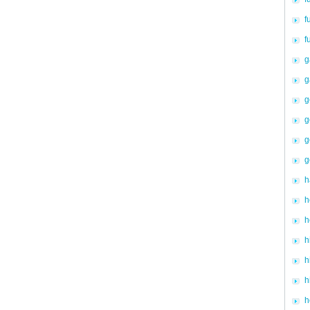
f
f
g
g
g
g
g
g
h
h
h
h
h
h
h