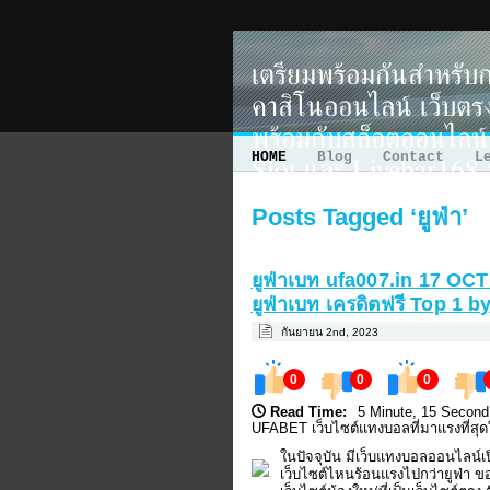
เตรียมพร้อมกันสำหรับก
คาสิโนออนไลน์ เว็บตร
พร้อมกับสล็อตออนไลน
HOME
Blog
Contact
L
Slot และ Livebar168 ท
ช่วยเพิ่มโอกาสในการได้
Posts Tagged ‘ยูฟ่า’
จริง! いまずひろし
https://hiroshi-i.net สนุกกับเว็บคาสิโนอ
ยูฟ่าเบท ufa007.in 17 OCT 
ตรง พร้อมกับสล็อตออนไลน์ PG Slot และ Liv
ยูฟ่าเบท เครดิตฟรี Top 1 b
จะช่วยเพิ่มความสนุกสนานและได้รับเครดิตฟ
スーダン 治安
กันยายน 2nd, 2023
0
0
0
Read Time:
5 Minute, 15 Second
UFABET เว็บไซต์แทงบอลที่มาแรงที่สุด
ในปัจจุบัน มีเว็บแทงบอลออนไลน์เ
เว็บไซต์ไหนร้อนแรงไปกว่ายูฟ่า ข