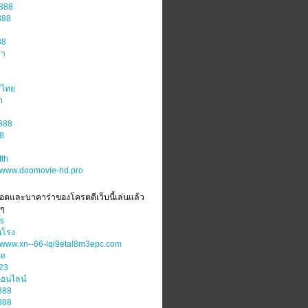
888
888
88
่า
๊ไทย
h
888
8
th
//www.doomovie-hd.pro
็อตและบาคาร่าของโครตดีเว็บนี้เล่นแล้ว
ดๆ
s
นโรง
//www.xn--66-lqi9etal8m3epc.com
me
23
ออนไลน์
888
888