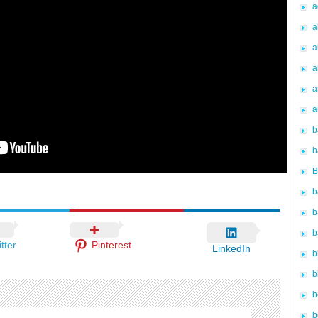
a
a
a
a
a
a
b
b
B
b
b
b
tter
Pinterest
LinkedIn
b
b
b
b