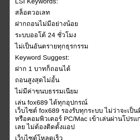
LSI Keywords:
สล็อตวอเลท
ฝากถอนไม่มีอย่างน้อย
ระบบออโต้ 24 ชั่วโมง
ไม่เป็นอันตรายทุกธุรกรรม
Keyword Suggest:
ฝาก 1 บาทก็ถอนได้
ถอนสูงสุดไม่อั้น
ไม่มีค่าขนบธรรมเนียม
เล่น fox689 ได้ทุกอุปกรณ์
เว็บไซต์ fox689 รองรับทุกระบบ ไม่ว่าจะเป็น
หรือคอมพิวเตอร์ PC/Mac เข้าเล่นผ่านโปรแก
เลย ไม่ต้องติดตั้งแอป
เว็บไซต์โหลดเร็ว