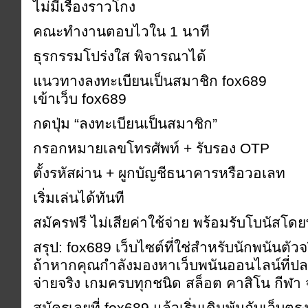
ไม่มีเรื่องราวโกง
คณะทำงานตอบไวใน 1 นาที
ธุรกรรมโปร่งใส พิจารณาได้
แนวทางลงทะเบียนเป็นสมาชิก fox689
เข้าเว็บ fox689
กดปุ่ม “ลงทะเบียนเป็นสมาชิก”
กรอกหมายเลขโทรศัพท์ + รับรอง OTP
ตั้งรหัสผ่าน + ผูกบัญชีธนาคารหรือวอเลท
เริ่มเล่นได้ทันที
สมัครฟรี ไม่เสียค่าใช้จ่าย พร้อมรับโบนัสโดย
สรุป: fox689 เว็บไซต์ที่ใช่สำหรับนักพนันตัวจ
ถ้าหากคุณกำลังมองหาเว็บพนันออนไลน์ที่ปล
จ่ายจริง เกมครบทุกชนิด สล็อต คาสิโน กีฬา
สมัครเลยที่ fox689 แล้วเริ่มเดิมพันกับเว็บตร