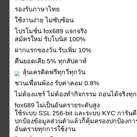
รองรับภาษาไทย
ใช้งานง่าย ไม่ซับซ้อน
โปรโมชั่น fox689 แจกจริง
สมัครใหม่ รับโบนัส 100%
ฝากแรกของวัน รับเพิ่ม 10%
คืนยอดเสีย 5% ทุกสัปดาห์
ลุ้นเครดิตฟรีทุกวี่ทุกวัน
ชวนเพื่อนพ้อง รับค่าคอม 0.8%
ไม่ต้องแชร์ ไม่ต้องทำกิจกรรม ถอนได้จริงทุ
fox689 ไม่เป็นอันตรายระดับสูง
ใช้ระบบ SSL 256-bit และระบบ KYC การันตี
ปกป้องข้อมูลส่วนตัวแล้วก็คุ้มครองปกป้องกา
อันตรายทุกการใช้งาน