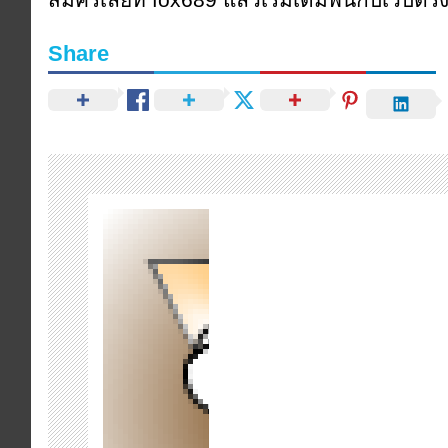
Share