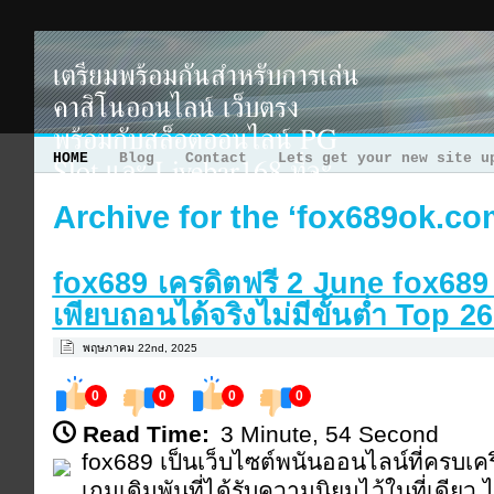
เตรียมพร้อมกันสำหรับการเล่น
คาสิโนออนไลน์ เว็บตรง
พร้อมกับสล็อตออนไลน์ PG
HOME
Blog
Contact
Lets get your new site u
Slot และ Livebar168 ที่จะ
ช่วยเพิ่มโอกาสในการได้เงิน
Archive for the ‘fox689ok.co
จริง! いまずひろし
https://hiroshi-i.net สนุกกับเว็บคาสิโนออนไลน์ เว็บ
fox689 เครดิตฟรี 2 June fox689 
ตรง พร้อมกับสล็อตออนไลน์ PG Slot และ Livebar168 ที่
เพียบถอนได้จริงไม่มีขั้นต่ำ Top 
จะช่วยเพิ่มความสนุกสนานและได้รับเครดิตฟรี! 今津 寛 南
スーダン 治安
พฤษภาคม 22nd, 2025
0
0
0
0
Read Time:
3 Minute, 54 Second
fox689 เป็นเว็บไซต์พนันออนไลน์ที่ครบเครื่
เกมเดิมพันที่ได้รับความนิยมไว้ในที่เดียว 