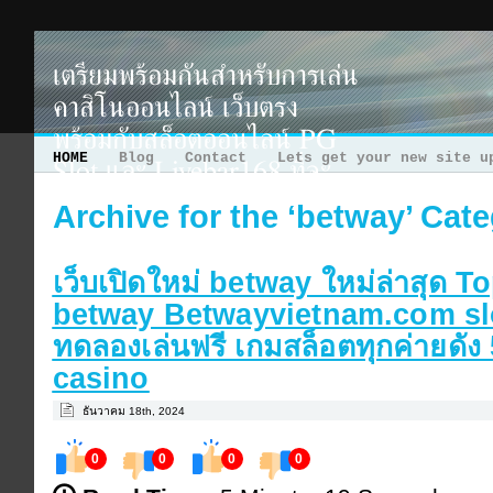
เตรียมพร้อมกันสำหรับการเล่น
คาสิโนออนไลน์ เว็บตรง
พร้อมกับสล็อตออนไลน์ PG
HOME
Blog
Contact
Lets get your new site u
Slot และ Livebar168 ที่จะ
ช่วยเพิ่มโอกาสในการได้เงิน
Archive for the ‘betway’ Cat
จริง! いまずひろし
https://hiroshi-i.net สนุกกับเว็บคาสิโนออนไลน์ เว็บ
เว็บเปิดใหม่ betway ใหม่ล่าสุด T
ตรง พร้อมกับสล็อตออนไลน์ PG Slot และ Livebar168 ที่
betway Betwayvietnam.com slo
จะช่วยเพิ่มความสนุกสนานและได้รับเครดิตฟรี! 今津 寛 南
スーダン 治安
ทดลองเล่นฟรี เกมสล็อตทุกค่ายดัง
casino
ธันวาคม 18th, 2024
0
0
0
0