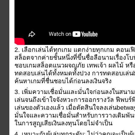
2. เลือกเล่นได้ทุกเกม แตกง่ายทุกเกม คอนเฟิ
สล็อตจากค่ายชั้นหนึ่งที่ขึ้นชื่อลือนามเรื่อง
ชอบเกมสล็อตแนวผจญภัย เทพเจ้า ผลไม้ หรือ
ทดสอบเล่นได้ทั้งหมดทั้งปวง การทดสอบเล่น
ค้นหาเกมที่ชื่นชอบได้ก่อนลงเงินจริง
3. เพิ่มความเชื่อมั่นและมั่นใจก่อนลงในสนาม
เล่นจนถึงเข้าใจจังหวะการออกรางวัล ฟีพบร์พิ
เล่นของตัวเองแล้ว เมื่อตัดสินใจลงเล่นbetwa
มั่นใจและความเชื่อมั่นสำหรับการวางเดิมพันจะ
ในการสูญเสียเงินลงทุนโดยไม่จำเป็น
4. เหมาะกับผู้เล่นทุกระดับ: ไม่ว่าคุณจะเป็นผู้เ