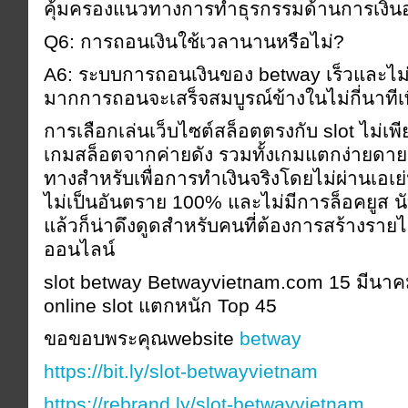
คุ้มครองแนวทางการทำธุรกรรมด้านการเงินอย
Q6: การถอนเงินใช้เวลานานหรือไม่?
A6: ระบบการถอนเงินของ betway เร็วและไม่
มากการถอนจะเสร็จสมบูรณ์ข้างในไม่กี่นาทีเพ
การเลือกเล่นเว็บไซต์สล็อตตรงกับ slot ไม่เพี
เกมสล็อตจากค่ายดัง รวมทั้งเกมแตกง่ายดายม
ทางสำหรับเพื่อการทำเงินจริงโดยไม่ผ่านเอเย
ไม่เป็นอันตราย 100% และไม่มีการล็อคยูส นับ
แล้วก็น่าดึงดูดสำหรับคนที่ต้องการสร้างรา
ออนไลน์
slot betway Betwayvietnam.com 15 มีนาค
online slot แตกหนัก Top 45
ขอขอบพระคุณwebsite
betway
https://bit.ly/slot-betwayvietnam
https://rebrand.ly/slot-betwayvietnam