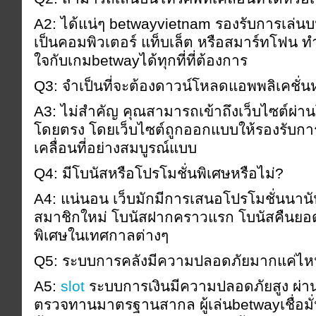
A2: ได้แน่ๆ betwayvietnam รองรับการเล่นบนท
เป็นคอมพิวเตอร์ แท็บเล็ต หรือสมาร์ทโฟน ท
ใจกับเกมbetwayได้ทุกที่ที่ต้องการ
Q3: จำเป็นที่จะต้องดาวน์โหลดแอพพลิเคชั่นห
A3: ไม่สำคัญ คุณสามารถเข้าถึงเว็บไซต์ผ่า
โดยตรง โดยเว็บไซต์ถูกออกแบบให้รองรับกา
เคลื่อนที่อย่างสมบูรณ์แบบ
Q4: มีโบนัสหรือโปรโมชั่นพิเศษหรือไม่?
A4: แน่นอน เว็บมักมีการเสนอโปรโมชั่นนานั
สมาชิกใหม่ โบนัสฝากคราวแรก โบนัสคืนยอด
พิเศษในเทศกาลต่างๆ
Q5: ระบบการคลังมีความปลอดภัยมากแค่ไ
A5:
slot
ระบบการเงินมีความปลอดภัยสูง ผ่า
ตรวจทานมาตรฐานสากล ผู้เล่นbetwayเชื่อมั่