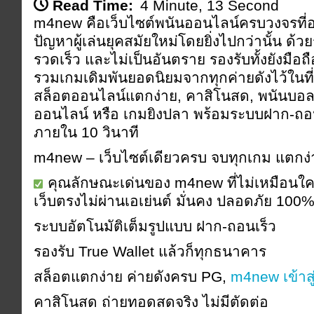
Read Time:
4 Minute, 13 Second
m4new คือเว็บไซต์พนันออนไลน์ครบวงจรที่
ปัญหาผู้เล่นยุคสมัยใหม่โดยยิ่งไปกว่านั้น ด้ว
รวดเร็ว และไม่เป็นอันตราย รองรับทั้งยังมือถ
รวมเกมเดิมพันยอดนิยมจากทุกค่ายดังไว้ในที่เ
สล็อตออนไลน์แตกง่าย, คาสิโนสด, พนันบอล
ออนไลน์ หรือ เกมยิงปลา พร้อมระบบฝาก-ถอนอ
ภายใน 10 วินาที
m4new – เว็บไซต์เดียวครบ จบทุกเกม แตกง่า
คุณลักษณะเด่นของ m4new ที่ไม่เหมือนใ
เว็บตรงไม่ผ่านเอเย่นต์ มั่นคง ปลอดภัย 100
ระบบอัตโนมัติเต็มรูปแบบ ฝาก-ถอนเร็ว
รองรับ True Wallet แล้วก็ทุกธนาคาร
สล็อตแตกง่าย ค่ายดังครบ PG,
m4new เข้าสู
คาสิโนสด ถ่ายทอดสดจริง ไม่มีตัดต่อ