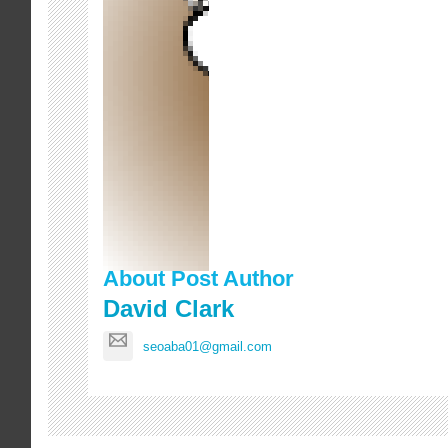
About Post Author
David Clark
seoaba01@gmail.com