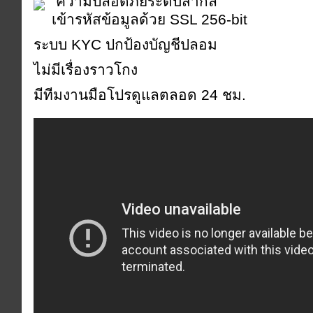
️ ความปลอดภัยระดับสากล
เข้ารหัสข้อมูลด้วย SSL 256-bit
ระบบ KYC ปกป้องบัญชีปลอม
ไม่มีเรื่องราวโกง
มีทีมงานมือโปรดูแลตลอด 24 ชม.