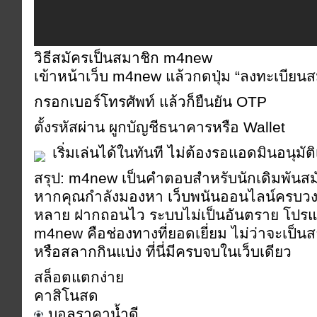
วิธีสมัครเป็นสมาชิก m4new
เข้าหน้าเว็บ m4new แล้วกดปุ่ม “ลงทะเบียน
กรอกเบอร์โทรศัพท์ แล้วก็ยืนยัน OTP
ตั้งรหัสผ่าน ผูกบัญชีธนาคารหรือ Wallet
เริ่มเล่นได้ในทันที ไม่ต้องรอแอดมินอนุมัติ
สรุป: m4new เป็นคำตอบสำหรับนักเดิมพันสม
หากคุณกำลังมองหา เว็บพนันออนไลน์ครบวงจร
หลาย ฝากถอนไว ระบบไม่เป็นอันตราย โปรแร
m4new คือช่องทางที่ยอดเยี่ยม ไม่ว่าจะเป็น
หรือสลากกินแบ่ง ที่นี่มีครบจบในเว็บเดียว
สล็อตแตกง่าย
คาสิโนสด
บอลราคาน้ำดี