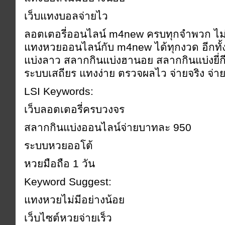
เว็บแทงบอลจ่ายไว
ลอตเตอรี่ออนไลน์ m4new ครบทุกจำพวก ไม่ม
แทงหวยออนไลน์กับ m4new ได้ทุกงวด อีกทั
แบ่งลาว สลากกินแบ่งฮานอย สลากกินแบ่งยี่กี 
ระบบเสถียร แทงง่าย ตรวจผลไว จ่ายจริง จ่าย
LSI Keywords:
เว็บลอตเตอรี่ครบวงจร
สลากกินแบ่งออนไลน์จ่ายบาทละ 950
ระบบหวยออโต้
หวยมือถือ 1 วัน
Keyword Suggest:
แทงหวยไม่มีอย่างน้อย
เว็บไซต์หวยจ่ายเร็ว