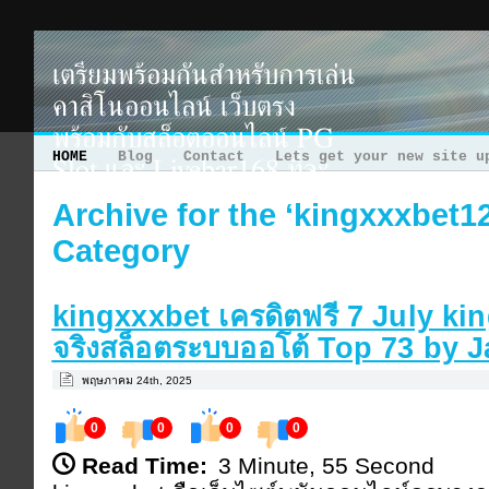
เตรียมพร้อมกันสำหรับการเล่น
คาสิโนออนไลน์ เว็บตรง
พร้อมกับสล็อตออนไลน์ PG
HOME
Blog
Contact
Lets get your new site u
Slot และ Livebar168 ที่จะ
ช่วยเพิ่มโอกาสในการได้เงิน
Archive for the ‘kingxxxbet1
จริง! いまずひろし
Category
https://hiroshi-i.net สนุกกับเว็บคาสิโนออนไลน์ เว็บ
ตรง พร้อมกับสล็อตออนไลน์ PG Slot และ Livebar168 ที่
จะช่วยเพิ่มความสนุกสนานและได้รับเครดิตฟรี! 今津 寛 南
kingxxxbet เครดิตฟรี 7 July ki
スーダン 治安
จริงสล็อตระบบออโต้ Top 73 by 
พฤษภาคม 24th, 2025
0
0
0
0
Read Time:
3 Minute, 55 Second