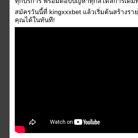
ทุกบริการ พร้อมตอบปัญหาทุกสไตล์การเดิม
สมัครวันนี้ที่ kingxxxbet แล้วเริ่มต้นสร้า
คุณได้ในทันที!