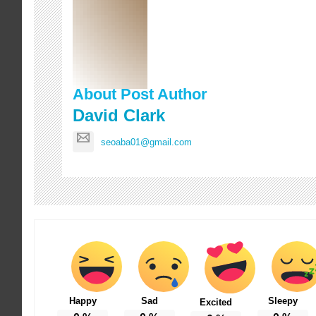
About Post Author
David Clark
seoaba01@gmail.com
Happy
Sad
Sleepy
Excited