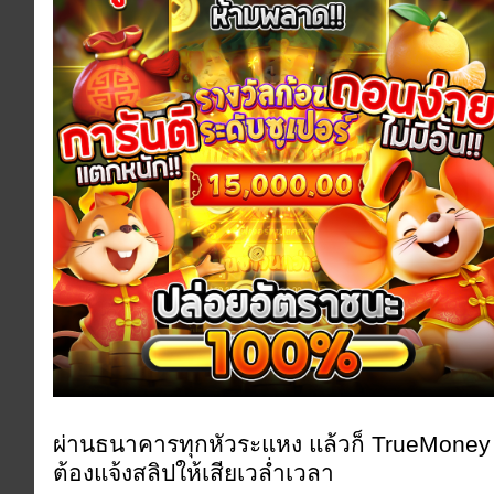
ผ่านธนาคารทุกหัวระแหง แล้วก็ TrueMoney Wa
ต้องแจ้งสลิปให้เสียเวล่ำเวลา