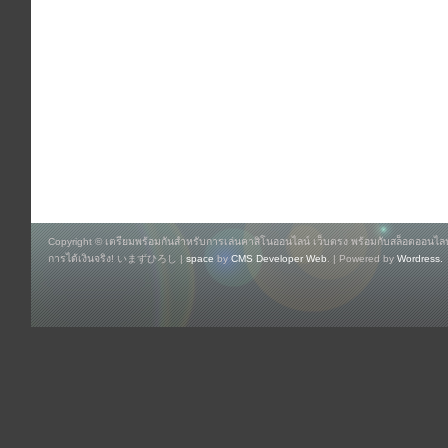
Copyright © เตรียมพร้อมกันสำหรับการเล่นคาสิโนออนไลน์ เว็บตรง พร้อมกับสล็อตออนไลน์
การได้เงินจริง! いまずひろし |
space
by
CMS Developer Web
. | Powered by
Wordress.