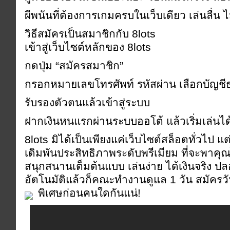
ผีพนันที่ต้องการเกมครบในเว็บเดียว เล่นลื่น ไ
วิธีสมัครเป็นสมาชิกกับ 8lots
เข้าสู่เว็บไซต์หลักของ 8lots
กดปุ่ม “สมัครสมาชิก”
กรอกหมายเลขโทรศัพท์ รหัสผ่าน เลือกบัญช
รับรองตัวตนแล้วเข้าสู่ระบบ
ฝากเงินหนแรกผ่านระบบออโต้ แล้วเริ่มเล่นได้
8lots มิได้เป็นเพียงแค่เว็บไซต์สล็อตทั่วไป แต
เดิมพันประสิทธิภาพระดับพรีเมียม ที่จะพาค
สนุกสนานเต็มต้นแบบ เล่นง่าย ได้เงินจริง ปล
อัตโนมัติแล้วก็คณะทำงานดูแล 1 วัน สมัครวันน
พิเศษก่อนคนใดกันแน่!