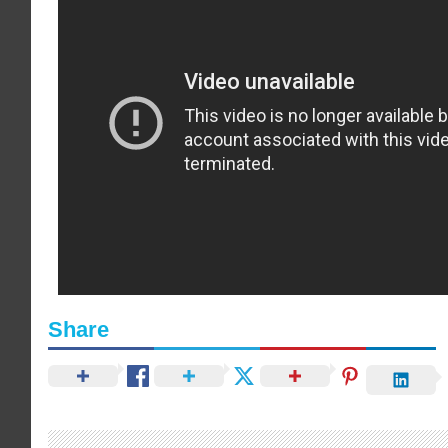
Share