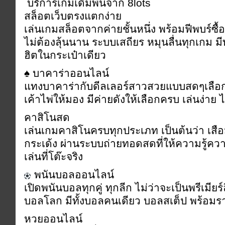
️ บริการเกมเดิมพันจาก 8lots
สล็อตเว็บตรงแตกง่าย
เล่นเกมสล็อตจากค่ายชั้นหนึ่ง พร้อมฟีพบร์ซื
ไม่ต้องลุ้นนาน ระบบเสถียร หมุนลื่นทุกเกม มีท
ฮิตในกระเป๋าเดียว
♠️ บาคาร่าออนไลน์
แทงบาคาร่ากับดีลเลอร์สาวสวยแบบสดๆเลือก
เค้าไพ่ให้มอง มีค่ายดังให้เลือกครบ เล่นง่าย ได
คาสิโนสด
เล่นเกมคาสิโนครบทุกประเภท เป็นต้นว่า เสือม
กระเด้ง ผ่านระบบถ่ายทอดสดที่ให้ความรู้ควา
เล่นที่โต๊ะจริง
พนันบอลออนไลน์
เปิดพนันบอลทุกคู่ ทุกลีก ไม่ว่าจะเป็นพรีเมียร
บอลโลก มีทั้งบอลคนเดียว บอลสเต็ป พร้อมร
หวยออนไลน์