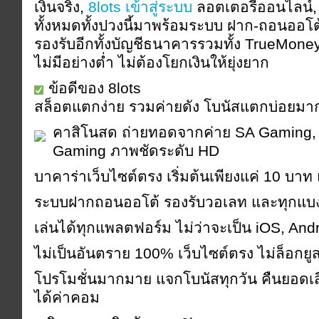
เงินจริง,
8lots เข้าสู่ระบบ
ลอตเตอรี่ออนไลน์,
ทั้งหมดทั้งปวงนี้มาพร้อมระบบ ฝาก-ถอนออโต้ ท
รองรับอีกทั้งบัญชีธนาคารรวมทั้ง TrueMoney
ไม่มีอย่างต่ำ ไม่ต้องโยกเงินให้ยุ่งยาก
ข้อดีของ 8lots
สล็อตแตกง่าย รวมค่ายดัง โบนัสแตกบ่อยมาก เ
คาสิโนสด ถ่ายทอดจากค่าย SA Gaming,
Gaming ภาพชัดระดับ HD
บาคาร่าเว็บไซต์ตรง เริ่มต้นเพียงแค่ 10 บา
ระบบฝากถอนออโต้ รองรับวอเลท และทุกแบงค์
เล่นได้ทุกแพลตฟอร์ม ไม่ว่าจะเป็น iOS, And
ไม่เป็นอันตราย 100% เว็บไซต์ตรง ไม่ล็อกยู
โปรโมชั่นมากมาย แจกโบนัสทุกวัน คืนยอดเส
ได้ค่าคอม