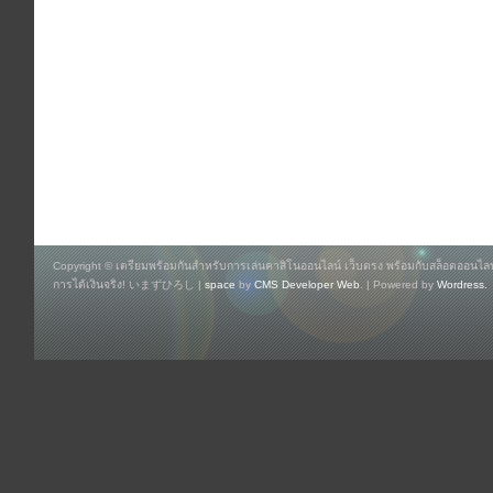
Copyright © เตรียมพร้อมกันสำหรับการเล่นคาสิโนออนไลน์ เว็บตรง พร้อมกับสล็อตออนไลน์
การได้เงินจริง! いまずひろし |
space
by
CMS Developer Web
. | Powered by
Wordress.