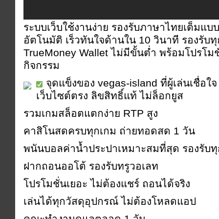
ระบบเว็บใช้งานง่าย รองรับภาษาไทยเต็มแบ
อัตโนมัติ เร็วทันใจด้านใน 10 วินาที รองรับ
TrueMoney Wallet ไม่มีขั้นต่ำ พร้อมโปรโมช
กิจกรรม
จุดแข็งของ vegas-island ที่ผู้เล่นเชื่อใจ
เว็บไซต์ตรง ลิขสิทธิ์แท้ ไม่ล็อกยูส
รวมเกมสล็อตแตกง่าย RTP สูง
คาสิโนสดครบทุกเกม ถ่ายทอดสด 1 วัน
พนันบอลค่าน้ำประปาเหมาะสมที่สุด รองรับทุ
ฝากถอนออโต้ รองรับทรูวอเลท
โปรโมชั่นเยอะ ไม่ต้องแชร์ ถอนได้จริง
เล่นได้ทุกวัสดุอุปกรณ์ ไม่ต้องโหลดแอป
คณะทำงานดูแลตลอด 1 วัน