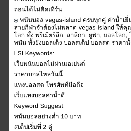
ถอนได้ไม่ติดเทิร์น
พนันบอล vegas-island ครบทุกคู่ ค่าน้ำเยี่ย
สายกีฬาจำต้องไม่พลาด vegas-island ให้คุณ
โลก ทั้ง พรีเมียร์ลีก, ลาลีกา, ยูฟ่า, บอลโล
พนัน ทั้งยังบอลเต็ง บอลสเต็ป บอลสด ราคาน
LSI Keywords:
เว็บพนันบอลไม่ผ่านเอเย่นต์
ราคาบอลไหลวันนี้
แทงบอลสด โทรศัพท์มือถือ
เว็บแทงบอลค่าน้ำดี
Keyword Suggest:
พนันบอลอย่างต่ำ 10 บาท
สเต็ปเริ่มที่ 2 คู่