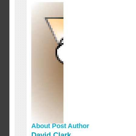
About Post Author
David Clark