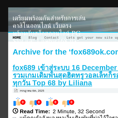
เตรียมพร้อมกันสำหรับการเล่น
คาสิโนออนไลน์ เว็บตรง
พร้อมกับสล็อตออนไลน์ PG
HOME
Blog
Contact
Lets get your new site u
Slot และ Livebar168 ที่จะ
ช่วยเพิ่มโอกาสในการได้เงิน
Archive for the ‘fox689ok.co
จริง! いまずひろし
https://hiroshi-i.net สนุกกับเว็บคาสิโนออนไลน์ เว็บ
fox689 เข้าสู่ระบบ 16 December
ตรง พร้อมกับสล็อตออนไลน์ PG Slot และ Livebar168 ที่
รวมเกมเดิมพันสุดฮิตทรูวอลเล็ทก็
จะช่วยเพิ่มความสนุกสนานและได้รับเครดิตฟรี! 今津 寛 南
スーダン 治安
ทุกวัน Top 68 by Liliana
กรกฎาคม 6th, 2025
0
0
0
0
Read Time:
2 Minute, 32 Second
แม้คุณกำลังมองหาเว็บเดิมพันที่น่าไว้ใจรวม