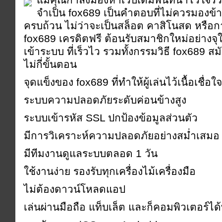
จำเป็น fox689 เป็นคำตอบที่ไม่ควรมองข้าม
ครบถ้วน ไม่ว่าจะเป็นสล็อต คาสิโนสด หรือการ
fox689 เครดิตฟรี ต้อนรับสมาชิกใหม่อย่างจ
เข้าระบบ ที่เร็วไว รวมทั้งกรรมวิธี fox689 สม
ไม่กี่ขั้นตอน
จุดแข็งของ fox689 ที่ทำให้ผู้เล่นไว้เนื้อเชื่อใจ
ระบบความปลอดภัยระดับค่อนข้างสูง
ระบบเข้ารหัส SSL ปกป้องข้อมูลส่วนตัว
มีการวิเคราะห์ความปลอดภัยอย่างสม่ำเสมอ
มีทีมงานดูแลระบบตลอด 1 วัน
ใช้งานง่าย รองรับทุกเครื่องไม้เครื่องมือ
ไม่ต้องดาวน์โหลดแอป
เล่นผ่านมือถือ แท็บเล็ต และก็คอมพิวเตอร์ได้