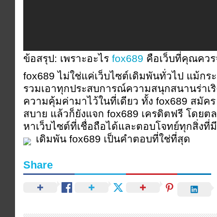
ข้อสรุป: เพราะอะไร
fox689
คือเว็บที่คุณคว
fox689 ไม่ใช่แค่เว็บไซต์เดิมพันทั่วไป แม้กระ
รวมเอาทุกประสบการณ์ความสนุกสนานร่าเร
ความคุ้มค่ามาไว้ในที่เดียว ทั้ง fox689 สมัค
สบาย แล้วก็ยังแจก fox689 เครดิตฟรี โดยตล
หาเว็บไซต์ที่เชื่อถือได้และตอบโจทย์ทุกสิ่งท
เดิมพัน fox689 เป็นคำตอบที่ใช่ที่สุด
Share