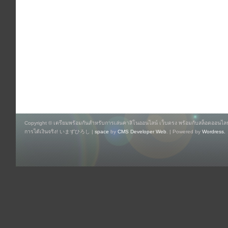
Copyright © เตรียมพร้อมกันสำหรับการเล่นคาสิโนออนไลน์ เว็บตรง พร้อมกับสล็อตออนไลน์
การได้เงินจริง! いまずひろし |
space
by
CMS Developer Web
. | Powered by
Wordress.