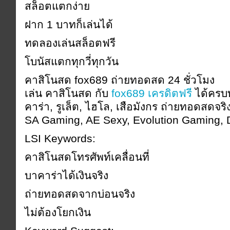
สล็อตแตกง่าย
ฝาก 1 บาทก็เล่นได้
ทดลองเล่นสล็อตฟรี
โบนัสแตกทุกวี่ทุกวัน
คาสิโนสด fox689 ถ่ายทอดสด 24 ชั่วโมง
เล่น คาสิโนสด กับ
fox689 เครดิตฟรี
ได้ครบท
คาร่า, รูเล็ต, ไฮโล, เสือมังกร ถ่ายทอดสดจริง
SA Gaming, AE Sexy, Evolution Gaming,
LSI Keywords:
คาสิโนสดโทรศัพท์เคลื่อนที่
บาคาร่าได้เงินจริง
ถ่ายทอดสดจากบ่อนจริง
ไม่ต้องโยกเงิน