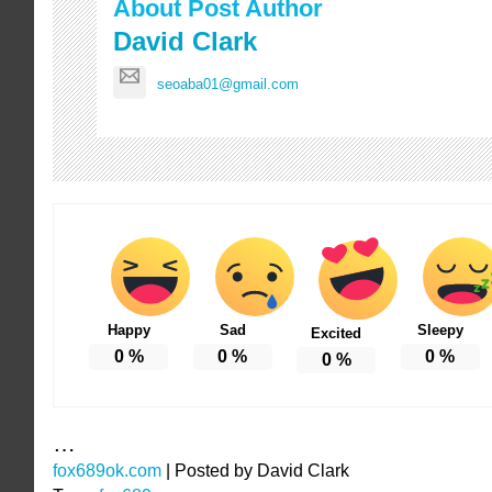
About Post Author
David Clark
seoaba01@gmail.com
Happy
Sad
Sleepy
Excited
0
%
0
%
0
%
0
%
…
fox689ok.com
|
Posted by David Clark