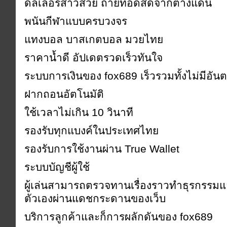
ดีลเลอร์สาวสวย ถ่ายทอดสดจากต่างแดน
พนันกีฬาแบบครบวงจร
แทงบอล บาสเกตบอล มวยไทย
ราคาน้ำดี อัปเดตรวดเร็วทันใจ
ระบบการเงินของ fox689 เร็วรวมทั้งไม่มีอัน
ฝากถอนอัตโนมัติ
ใช้เวลาไม่เกิน 10 วินาที
รองรับทุกแบงค์ในประเทศไทย
รองรับการใช้งานผ่าน True Wallet
ระบบบัญชีผู้ใช้
ผู้เล่นสามารถตรวจทานเรื่องราวทำธุรกรรมแล
ตัวเองผ่านแดชกระดานของเว็บ
บริการลูกค้าและก็การผลักดันของ fox689