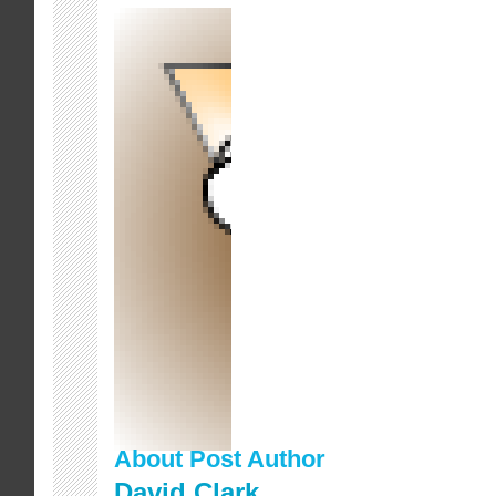
About Post Author
David Clark