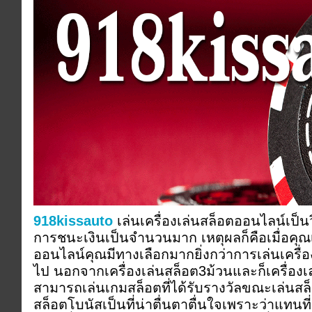
918kissauto
เล่น
เครื่องเล่น
ส
ล็อต
ออนไลน์
เป็น
การ
ชนะ
เงิน
เป็น
จํา
นว
นมาก
เหตุผล
ก็คือ
เมื่อ
คุณ
ออนไลน์
คุณ
มีทาง
เลือก
มากยิ่งกว่า
การ
เล่น
เครื่
ไป
นอกจาก
เครื่องเล่น
ส
ล็อต
3
ม้วน
และก็
เครื่องเ
สามารถ
เล่น
เกม
ส
ล็อต
ที่
ได้รับ
รางวัล
ขณะ
เล่น
ส
ล
ส
ล็อต
โบนัส
เป็น
ที่
น่าตื่นตาตื่นใจ
เพราะว่า
แทนที