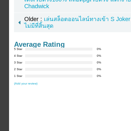
Chadwick
Older :
เล่นสล็อตออนไลน์ทางเข้า S Joke
ไม่มีที่สิ้นสุด
Average Rating
5 Star
0%
4 Star
0%
3 Star
0%
2 Star
0%
1 Star
0%
(Add your review)