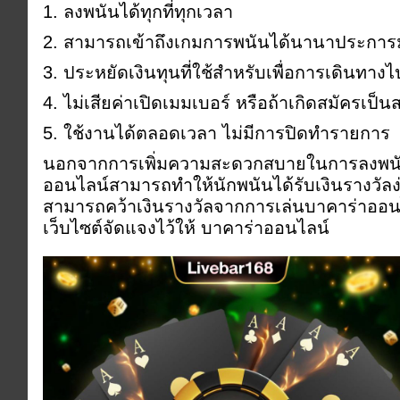
1. ลงพนันได้ทุกที่ทุกเวลา
2. สามารถเข้าถึงเกมการพนันได้นานาประการ
3. ประหยัดเงินทุนที่ใช้สำหรับเพื่อการเดินทางไ
4. ไม่เสียค่าเปิดเมมเบอร์ หรือถ้าเกิดสมัครเป็น
5. ใช้งานได้ตลอดเวลา ไม่มีการปิดทำรายการ
นอกจากการเพิ่มความสะดวกสบายในการลงพนั
ออนไลน์สามารถทำให้นักพนันได้รับเงินรางวัลง่า
สามารถคว้าเงินรางวัลจากการเล่นบาคาร่าออนไ
เว็บไซต์จัดแจงไว้ให้ บาคาร่าออนไลน์