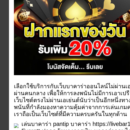
เลือกใช้บริการกับเว็บบาคาร่าออนไลน์ไม่ผ่านเอเย
ผ่านคนกลาง เพื่อให้การลงพนันไม่มีการเอาเปร
เว็บไซต์ตรงไม่ผ่านเอเย่นต์นับว่าเป็นอีกหนึ่งทาง
พนันที่กำลังมองหาความคุ้มค่าจากการเล่นเกม
เราถือเป็นเว็บไซต์ที่มีความครบครันในทุกด้าน
เล่นบาคาร่า pantip บาคาร่า https://liveba