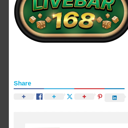
Share