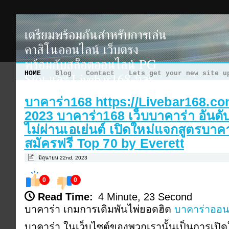
เตรียมพร้อมกันสำหรับการเล่น
คาสิโนออนไลน์ เว็บตรง
พร้อมกับสล็อตออนไลน์ PG
HOME
Blog
Contact
Lets get your new site u
Slot และ Livebar168 ที่จะ
ช่วยเพิ่มโอกาสในการได้เงิน
บาคาร่า168 https://Livebar168.
จริง! いまずひろし
2023 บาคาร่า168 เว็บบาคาร่า อันดั
https://hiroshi-i.net สนุกกับเว็บคาสิโนออนไลน์ เว็บ
ไม่ผ่านเอเย่นต์ เปิดใหม่แจกสูตรบาค
ตรง พร้อมกับสล็อตออนไลน์ PG Slot และ Livebar168 ที่
สมัครฟรี Top 70 by Everett
จะช่วยเพิ่มความสนุกสนานและได้รับเครดิตฟรี! 今津 寛 南
スーダン 治安
มิถุนายน 22nd, 2023
0
0
Read Time:
4 Minute, 23 Second
บาคาร่า เกมการเดิมพันไพ่ยอดฮิต
บาคาร่าออน
บาคาร่า ในเว็บไซต์ของพวกเรานั้นเป็นการเปิด