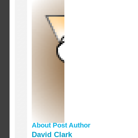
About Post Author
David Clark