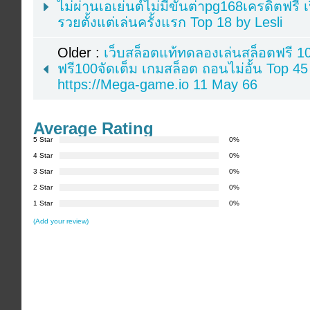
ไม่ผ่านเอเย่นต์ไม่มีขั้นต่ําpg168เครดิตฟรี
รวยตั้งแต่เล่นครั้งแรก Top 18 by Lesli
Older :
เว็บสล็อตแท้ทดลองเล่นสล็อตฟรี 
ฟรี100จัดเต็ม เกมสล็อต ถอนไม่อั้น Top 4
https://Mega-game.io 11 May 66
Average Rating
5 Star
0%
4 Star
0%
3 Star
0%
2 Star
0%
1 Star
0%
(Add your review)