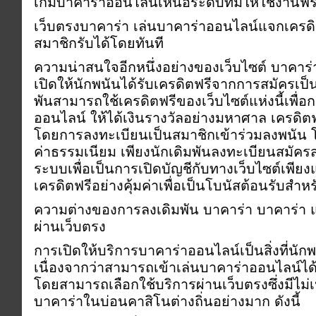
เกมบาคาร่าออนไลน์เหนือระดับที่มีให้ใช้งานฟร
เว็บตรงบาคาร่า เล่นบาคาร่าออนไลน์แจกเครดิ
สมาชิกรับได้โดยทันที
ความน่าสนใจอีกหนึ่งอย่างของเว็บไซต์ บาคาร
เปิดให้นักพนันได้รับเครดิตฟรีจากการสมัครเป็
พันสามารถใช้เครดิตฟรีของเว็บไซต์แห่งนี้เพื่
ออนไลน์ ให้ได้เงินรางวัลอย่างมหาศาล เครดิต
โดยการลงทะเบียนเป็นสมาชิกเข้าร่วมลงพนัน โ
ค่าธรรมเนียม เพียงนักเดิมพันลงทะเบียนสมัครส
ระบบเพื่อเป็นการเปิดบัญชีกับทางเว็บไซต์เพียงแ
เครดิตฟรีอย่างคุ้มค่าเพื่อเป็นโบนัสต้อนรับสำหร
ความต่างของการลงเดิมพัน บาคาร่า บาคาร่า 
ผ่านเว็บตรง
การเปิดให้บริการบาคาร่าออนไลน์เป็นสิ่งที่นั
เนื่องจากว่าสามารถเข้าเล่นบาคาร่าออนไลน์ได้
โดยสามารถเลือกใช้บริการผ่านเว็บตรงซึ่งมีไม
บาคาร่าในบ่อนคาสิโนต่างถิ่นอย่างมาก ดังนี้