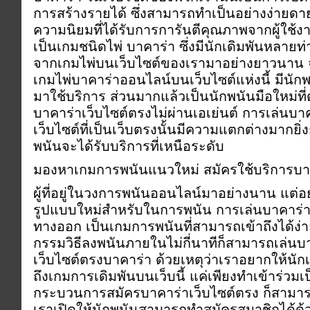
การสร้างรายได้ ซึ่งสามารถทำเป็นอย่างง่ายดาย
ความนิยมที่ได้รับการการันตีคุณภาพจากผู้ใช้งา
เป็นเกมชนิดไพ่ บาคาร่า ซึ่งมีนักเดิมพันหลาย
จากเกมไพ่บนเว็บไซต์ของเรามาอย่างยาวนาน จ
เกมไพ่บาคาร่าออนไลน์บนเว็บไซต์แห่งนี้ มีนั
มาใช้บริการ ส่วนมากแล้วเป็นนักพนันมือใหม่ที
บาคาร่าเว็บไซต์ตรงไม่ผ่านเอเย่นต์ การเล่นบ
เว็บไซต์ที่เป็นเว็บตรงนั้นมีความแตกต่างมากยิ่ง
พนันจะได้รับบริการที่เหนือระดับ
มองหาเกมการพนันแนวใหม่ สมัครใช้บริการบา
ผู้ที่อยู่ในวงการพนันออนไลน์มาอย่างนาน แต
รูปแบบใหม่สำหรับในการพนัน การเล่นบาคาร่าอ
ทางออก เป็นเกมการพนันที่สามารถเข้าถึงได้ง่
กรรมวิธีลงพนันภายในไม่กี่นาทีก็สามารถเล่นบ
เว็บไซต์ตรงบาคาร่า ด้วยเหตุว่าเราอยากให้นั
ถึงเกมการเดิมพันบนเว็บนี้ แค่เพียงทำเข้าร่วม
กระบวนการสมัครบาคาร่าเว็บไซต์ตรง ก็สามาร
เราเปิดให้นักพนันสามารถทำสมัครสมาชิกได้ด