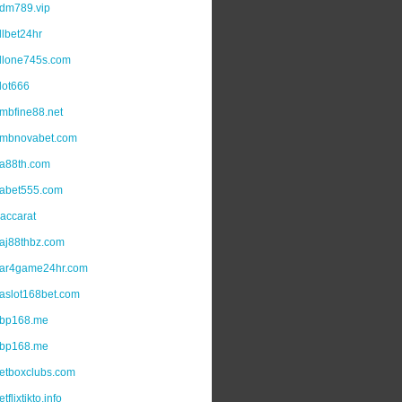
dm789.vip
llbet24hr
llone745s.com
lot666
mbfine88.net
mbnovabet.com
a88th.com
abet555.com
accarat
aj88thbz.com
ar4game24hr.com
aslot168bet.com
bp168.me
bp168.me
etboxclubs.com
etflixtikto.info