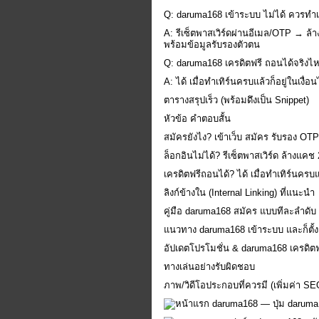
Q: daruma168 เข้าระบบ ไม่ได้ ควรทำ
A: รีเซ็ตพาสเวิร์ดผ่านอีเมล/OTP → ล้าง
พร้อมข้อมูลรับรองตัวตน
Q: daruma168 เครดิตฟรี ถอนได้จริงไ
A: ได้ เมื่อทำเทิร์นครบแล้วก็อยู่ในเ
ตารางสรุปเร็ว (พร้อมดึงเป็น Snippet)
หัวข้อ คำตอบสั้น
สมัครยังไง? เข้าเว็บ สมัคร รับรอง OTP 
ล็อกอินไม่ได้? รีเซ็ตพาสเวิร์ด ล้างแคช
เครดิตฟรีถอนได้? ได้ เมื่อทำเทิร์นค
ลิงก์ข้างใน (Internal Linking) ที่แนะนำ
คู่มือ daruma168 สมัคร แบบทีละลำดับ
แนวทาง daruma168 เข้าระบบ และก็ตั้ง
อัปเดตโปรโมชั่น & daruma168 เครดิตฟร
ทางเล่นอย่างรับผิดชอบ
ภาพ/วิดีโอประกอบที่ควรมี (เพิ่มค่า SEO