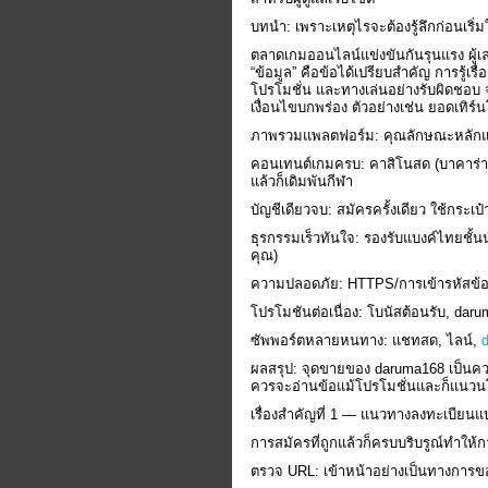
บทนำ: เพราะเหตุไรจะต้องรู้ลึกก่อนเริ่
ตลาดเกมออนไลน์แข่งขันกันรุนแรง ผู้เ
“ข้อมูล” คือข้อได้เปรียบสำคัญ การรู้เร
โปรโมชั่น และทางเล่นอย่างรับผิดชอบ 
เงื่อนไขบกพร่อง ตัวอย่างเช่น ยอดเทิร
ภาพรวมแพลตฟอร์ม: คุณลักษณะหลักแล
คอนเทนต์เกมครบ: คาสิโนสด (บาคาร่า/รู
แล้วก็เดิมพันกีฬา
บัญชีเดียวจบ: สมัครครั้งเดียว ใช้กระเป
ธุรกรรมเร็วทันใจ: รองรับแบงค์ไทยชั้น
คุณ)
ความปลอดภัย: HTTPS/การเข้ารหัสข้อ
โปรโมชันต่อเนื่อง: โบนัสต้อนรับ, dar
ซัพพอร์ตหลายหนทาง: แชทสด, ไลน์,
ผลสรุป: จุดขายของ daruma168 เป็นความ
ควรจะอ่านข้อแม้โปรโมชั่นและก็แนวน
เรื่องสำคัญที่ 1 — แนวทางลงทะเบียนแ
การสมัครที่ถูกแล้วก็ครบบริบรูณ์ทำให้
ตรวจ URL: เข้าหน้าอย่างเป็นทางการข