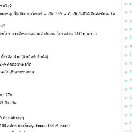
e
เช่นไร?
e
แคชคุกกี้/สลับเบราว์เซอร์ → เปิด 2FA → ถ้าเกิดยังมิได้ ติดต่อซัพพอร์ต
e
หม?
e
งื่อนไขโปร อาจมีเพดานถอน/จำกัดเกม โปรดอ่าน T&C ทุกคราว
f
f
f
ตั้งรหัส ฝาก (ถ้าเกิดรับโบนัส)
f
 2FA ติดต่อซัพพอร์ต
รบและไม่เกินเพดานถอน
f
f
f
ค่า 2FA
f
ี ปัจจุบัน
f
f
 ด้วย alt text)
f
f