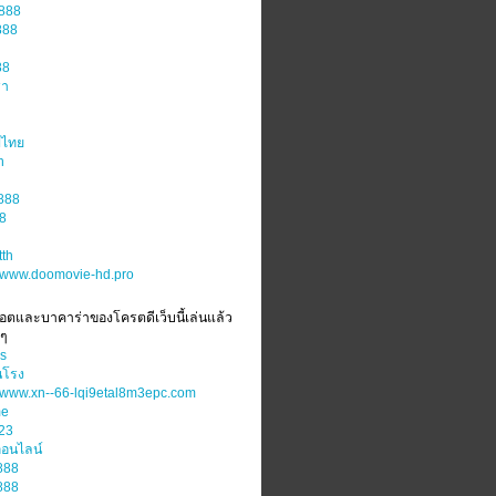
888
888
88
่า
๊ไทย
h
888
8
th
//www.doomovie-hd.pro
็อตและบาคาร่าของโครตดีเว็บนี้เล่นแล้ว
ดๆ
s
นโรง
//www.xn--66-lqi9etal8m3epc.com
me
23
ออนไลน์
888
888