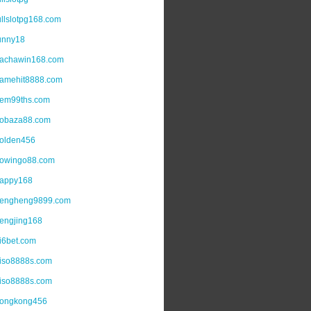
ullslotpg168.com
unny18
achawin168.com
amehit8888.com
em99ths.com
obaza88.com
olden456
owingo88.com
appy168
engheng9899.com
engjing168
i6bet.com
iso8888s.com
iso8888s.com
ongkong456