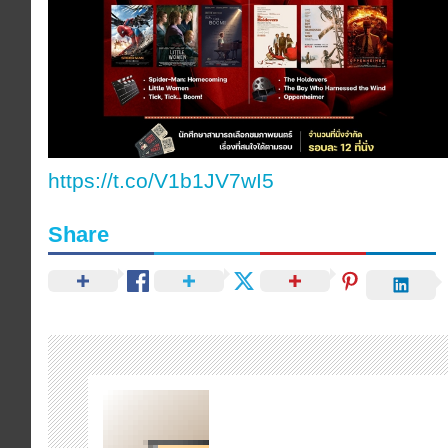
https://t.co/V1b1JV7wI5
Share