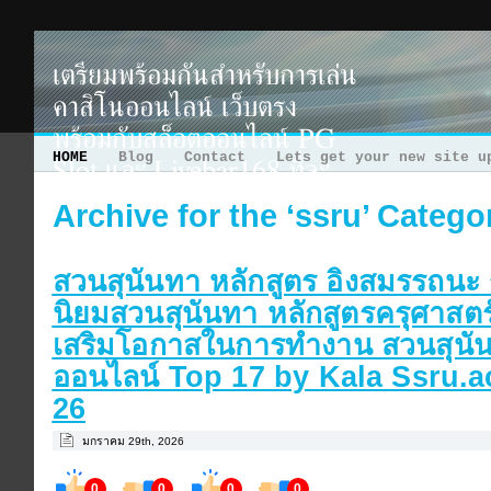
เตรียมพร้อมกันสำหรับการเล่น
คาสิโนออนไลน์ เว็บตรง
พร้อมกับสล็อตออนไลน์ PG
HOME
Blog
Contact
Lets get your new site u
Slot และ Livebar168 ที่จะ
ช่วยเพิ่มโอกาสในการได้เงิน
Archive for the ‘ssru’ Catego
จริง! いまずひろし
https://hiroshi-i.net สนุกกับเว็บคาสิโนออนไลน์ เว็บ
สวนสุนันทา หลักสูตร อิงสมรรถนะ 
ตรง พร้อมกับสล็อตออนไลน์ PG Slot และ Livebar168 ที่
นิยมสวนสุนันทา หลักสูตรครุศาสตร
จะช่วยเพิ่มความสนุกสนานและได้รับเครดิตฟรี! 今津 寛 南
スーダン 治安
เสริมโอกาสในการทำงาน สวนสุนัน
ออนไลน์ Top 17 by Kala Ssru.ac
26
มกราคม 29th, 2026
0
0
0
0