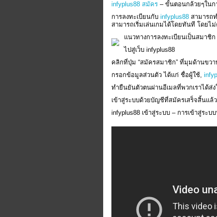
infyplus88 สมัคร
– ขั้นตอนกล้วยๆในก
การลงทะเบียนกับ
infyplus88
สามารถทำไ
สามารถเริ่มเล่นเกมได้โดยทันที โดยไม
แนวทางการลงทะเบียนเป็นสมาชิก 
ไปสู่เว็บ infyplus88
คลิกที่ปุ่ม “สมัครสมาชิก” ที่มุมด้านข
กรอกข้อมูลส่วนตัว ได้แก่ ชื่อผู้ใช้,
infy
ทำยืนยันตัวตนผ่านอีเมลที่พวกเราได้ส่ง
เข้าสู่ระบบด้วยบัญชีที่สมัครเสร็จสิ้นแล้
infyplus88 เข้าสู่ระบบ – การเข้าสู่ระบ