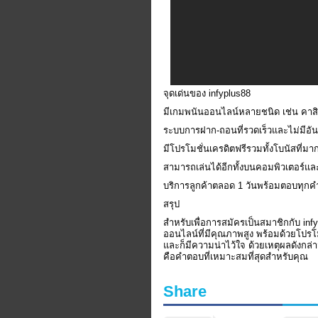
จุดเด่นของ infyplus88
มีเกมพนันออนไลน์หลายชนิด เช่น คาสิโ
ระบบการฝาก-ถอนที่รวดเร็วและไม่มีอั
มีโปรโมชั่นเครดิตฟรีรวมทั้งโบนัสที่ม
สามารถเล่นได้อีกทั้งบนคอมพิวเตอร์แล
บริการลูกค้าตลอด 1 วันพร้อมตอบทุก
สรุป
สำหรับเพื่อการสมัครเป็นสมาชิกกับ in
ออนไลน์ที่มีคุณภาพสูง พร้อมด้วยโปรโม
และก็มีความน่าไว้ใจ ด้วยเหตุผลดังกล่
คือคำตอบที่เหมาะสมที่สุดสำหรับคุณ
Share