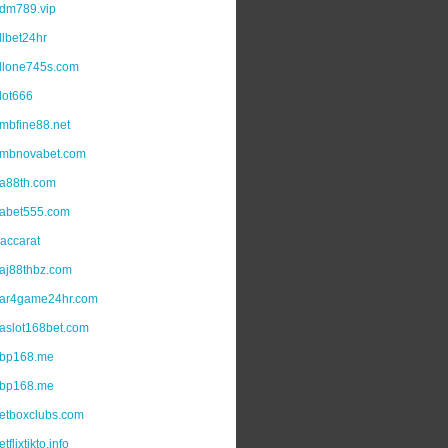
dm789.vip
llbet24hr
llone745s.com
lot666
mbfine88.net
mbnovabet.com
a88th.com
abet555.com
accarat
aj88thbz.com
ar4game24hr.com
aslot168bet.com
bp168.me
bp168.me
etboxclubs.com
etflixtikto.info