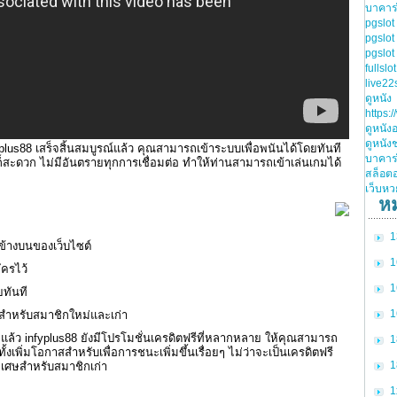
บาคาร
pgslot
pgslot
pgslot
fullslot
live22s
ดูหนัง
https:
ดูหนัง
ดูหนัง
plus88 เสร็จสิ้นสมบูรณ์แล้ว คุณสามารถเข้าระบบเพื่อพนันได้โดยทันที
บาคาร
็สะดวก ไม่มีอันตรายทุกการเชื่อมต่อ ทำให้ท่านสามารถเข้าเล่นเกมได้
สล็อต
เว็บหว
หม
1
ยู่ข้างบนของเว็บไซต์
1
ัครไว้
1
ยทันที
1
ษสำหรับสมาชิกใหม่และเก่า
ล้ว infyplus88 ยังมีโปรโมชั่นเครดิตฟรีที่หลากหลาย ให้คุณสามารถ
1
้งเพิ่มโอกาสสำหรับเพื่อการชนะเพิ่มขึ้นเรื่อยๆ ไม่ว่าจะเป็นเครดิตฟรี
1
ิเศษสำหรับสมาชิกเก่า
1