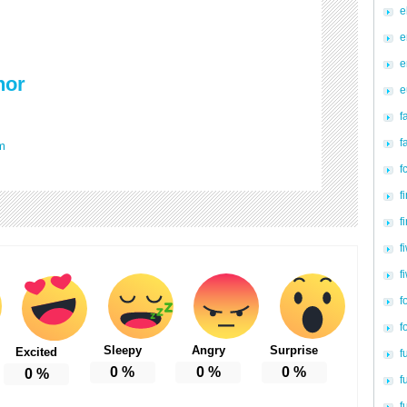
e
e
e
hor
e
f
f
m
f
f
f
f
f
f
f
Sleepy
Angry
Surprise
Excited
f
0
%
0
%
0
%
0
%
f
f