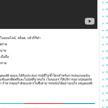
a
a
a
a
a
a
นออนไลน์, สล็อต, แล้วก็กีฬา
นตราย
b
ากมาย
b
ะมือถือ
B
คำถาม
b
b
fyplus88 คุณจะได้รับประสบการณ์ที่ไม่ซ้ำใครสำหรับการเล่นเกมพนัน
b
ชั่นเครดิตฟรีและโบนัสที่น่าสนใจ เว็บของเราให้บริการอย่างปลอดภัย
าว ถ้าหากคุณกำลังมองหาเว็บซึ่งสามารถพนันได้อย่างแน่ใจ infyplus88
b
b
b
b