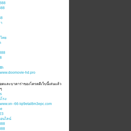
888
888
88
่า
๊ไทย
h
888
8
th
//www.doomovie-hd.pro
็อตและบาคาร่าของโครตดีเว็บนี้เล่นแล้ว
ดๆ
s
นโรง
//www.xn--66-lqi9etal8m3epc.com
me
23
ออนไลน์
888
888