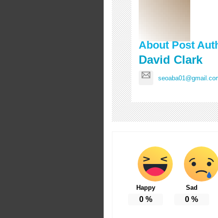
About Post Aut
David Clark
seoaba01@gmail.co
Happy
Sad
0
%
0
%