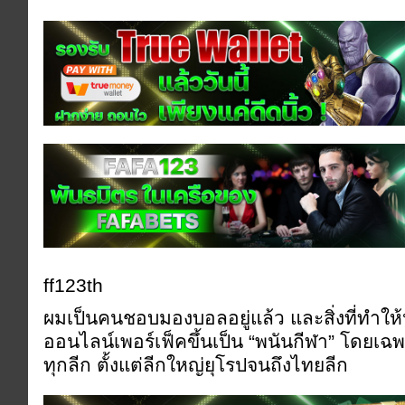
ff123th
ผมเป็นคนชอบมองบอลอยู่แล้ว และสิ่งที่ทำใ
ออนไลน์เพอร์เฟ็คขึ้นเป็น “พนันกีฬา” โดยเฉ
ทุกลีก ตั้งแต่ลีกใหญ่ยุโรปจนถึงไทยลีก