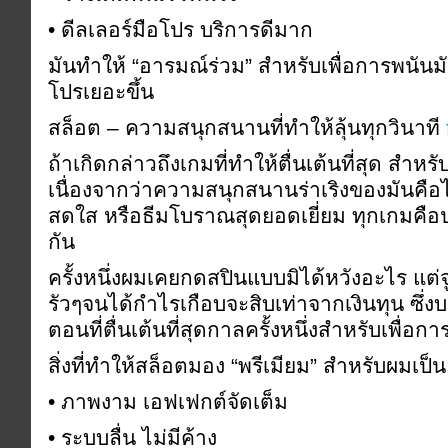
• ดีลเลอร์มือโปร บริการดีมาก
มันทำให้ “อารมณ์ร่วม” สำหรับเพื่อการพนันมั
โปรเยอะขึ้น
สล็อต – ความสนุกสนานที่ทำให้ลุ้นทุกวินาที
ถ้าเกิดกล่าวถึงเกมที่ทำให้ตื่นเต้นที่สุด สำหร
เนื่องจากว่าความสนุกสนานร่าเริงของมันคือ
สดใส หรือธีมโบราณสุดยอดเยี่ยม ทุกเกมคือ
กัน
ครั้งหนึ่งผมเคยกดสปินแบบมิได้หวังอะไร แต่
รัวๆจนได้กำไรเกือบจะสิบเท่าจากเงินทุน ซึ่ง
ตอนที่ตื่นเต้นที่สุดกาลครั้งหนึ่งสำหรับเพื่อ
สิ่งที่ทำให้สล็อตมอง “พรีเมียม” สำหรับผมเป็น
• ภาพงาม เอฟเฟกต์จัดเต็ม
• ระบบลื่น ไม่มีค้าง