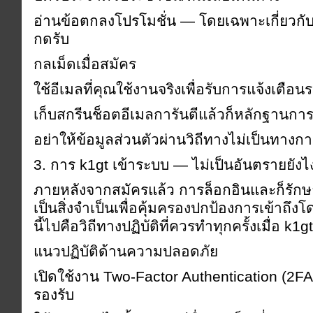
อ่านข้อตกลงโปรโมชั่น — โดยเฉพาะเกี่ยวกับ
กดรับ
กลเม็ดเมื่อสมัคร
ใช้อีเมลที่คุณใช้งานจริงเพื่อรับการแจ้งเตือนร
เก็บสกรีนช็อตอีเมลการันตีแล้วก็หลักฐานกา
อย่าให้ข้อมูลส่วนตัวผ่านวิถีทางไม่เป็นทางก
3. การ k1gt เข้าระบบ — ไม่เป็นอันตรายยังไ
ภายหลังจากสมัครแล้ว การล็อกอินและก็รัก
เป็นสิ่งจำเป็นเพื่อคุ้มครองปกป้องการเข้าถึง
นี้ไปคือวิถีทางปฏิบัติที่ควรทำทุกครั้งเมื่อ k1gt
แนวปฏิบัติด้านความปลอดภัย
เปิดใช้งาน Two-Factor Authentication (2
รองรับ