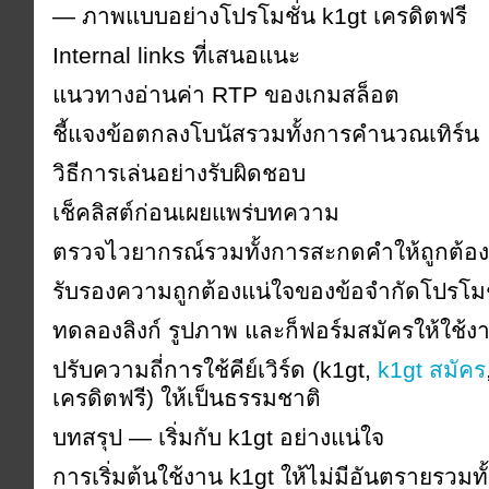
— ภาพแบบอย่างโปรโมชั่น k1gt เครดิตฟรี
Internal links ที่เสนอแนะ
แนวทางอ่านค่า RTP ของเกมสล็อต
ชี้แจงข้อตกลงโบนัสรวมทั้งการคำนวณเทิร์น
วิธีการเล่นอย่างรับผิดชอบ
เช็คลิสต์ก่อนเผยแพร่บทความ
ตรวจไวยากรณ์รวมทั้งการสะกดคำให้ถูกต้อง
รับรองความถูกต้องแน่ใจของข้อจำกัดโปรโมชั่น
ทดลองลิงก์ รูปภาพ และก็ฟอร์มสมัครให้ใช้ง
ปรับความถี่การใช้คีย์เวิร์ด (k1gt,
k1gt สมัคร
เครดิตฟรี) ให้เป็นธรรมชาติ
บทสรุป — เริ่มกับ k1gt อย่างแน่ใจ
การเริ่มต้นใช้งาน k1gt ให้ไม่มีอันตรายรวมทั้