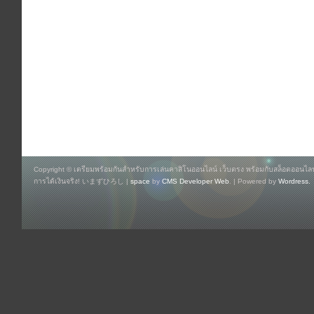
Copyright © เตรียมพร้อมกันสำหรับการเล่นคาสิโนออนไลน์ เว็บตรง พร้อมกับสล็อตออนไลน์
การได้เงินจริง! いまずひろし |
space
by
CMS Developer Web
. | Powered by
Wordress.