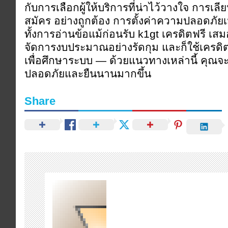
กับการเลือกผู้ให้บริการที่น่าไว้วางใจ การเ
สมัคร อย่างถูกต้อง การตั้งค่าความปลอดภัยเ
ทั้งการอ่านข้อแม้ก่อนรับ k1gt เครดิตฟรี เส
จัดการงบประมาณอย่างรัดกุม และก็ใช้เครดิ
เพื่อศึกษาระบบ — ด้วยแนวทางเหล่านี้ คุณจะ
ปลอดภัยและยืนนานมากขึ้น
Share