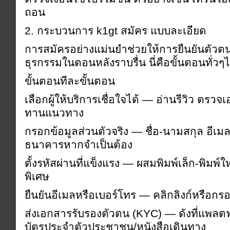
ถอน
2. กระบวนการ k1gt สมัคร แบบละเอียด
การสมัครอย่างแม่นยำช่วยให้การยืนยันตัว
ธุรกรรมในตอนหลังราบรื่น นี่คือขั้นตอนทั่วๆไ
ขั้นตอนทีละขั้นตอน
เลือกผู้ให้บริการเชื่อใจได้ — อ่านรีวิว ตรวจ
ทานแนวทาง
กรอกข้อมูลส่วนตัวจริง — ชื่อ-นามสกุล อีเม
ธนาคารหากจำเป็นต้อง
ตั้งรหัสผ่านที่แข็งแรง — ผสมพิมพ์เล็ก-พิมพ์
พิเศษ
ยืนยันอีเมลหรือเบอร์โทร — คลิกลิงก์หรือก
ส่งเอกสารรับรองตัวตน (KYC) — ดังที่แพลตฟ
บัตรประจำตัวประชาชน/หนังสือเดินทาง