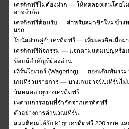
เครดิตฟรีไม่ต้องฝาก — ให้ทดลองเล่นโดยไม
อาจจำกัด
เครดิตฟรีต้อนรับ — สำหรับสมาชิกใหม่ข้างหล
แรก
โบนัสฝากคู่กับเครดิตฟรี — เพิ่มเครดิตเมื่
เครดิตฟรีกิจกรรม — แจกตามแคมเปญหรือ
ข้อแม้สำคัญที่ต้องอ่าน
เทิร์นโอเวอร์ (Wagering) — ยอดเดิมพันรวม
เกมที่ร่วมรายการ — บางเกมอาจนับเทิร์นไม
วันหมดอายุของเครดิตฟรี
เพดานการถอนที่จำกัดจากเครดิตฟรี
ตัวอย่างการคำนวณเทิร์น
สมมติคุณได้รับ k1gt เครดิตฟรี 200 บาท แล