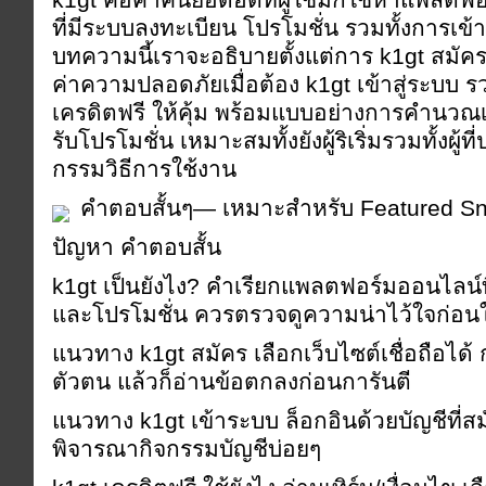
ที่มีระบบลงทะเบียน โปรโมชั่น รวมทั้งการเข้
บทความนี้เราจะอธิบายตั้งแต่การ k1gt สมัคร
ค่าความปลอดภัยเมื่อต้อง k1gt เข้าสู่ระบบ ร
เครดิตฟรี ให้คุ้ม พร้อมแบบอย่างการคำนวณเท
รับโปรโมชั่น เหมาะสมทั้งยังผู้ริเริ่มรวมทั้งผู
กรรมวิธีการใช้งาน
คำตอบสั้นๆ— เหมาะสำหรับ Featured Sn
ปัญหา คำตอบสั้น
k1gt เป็นยังไง? คำเรียกแพลตฟอร์มออนไลน์ท
และโปรโมชั่น ควรตรวจดูความน่าไว้ใจก่อน
แนวทาง k1gt สมัคร เลือกเว็บไซต์เชื่อถือได้ 
ตัวตน แล้วก็อ่านข้อตกลงก่อนการันตี
แนวทาง k1gt เข้าระบบ ล็อกอินด้วยบัญชีที่สม
พิจารณากิจกรรมบัญชีบ่อยๆ