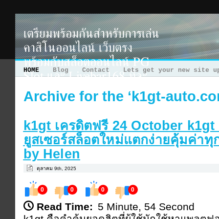
เตรียมพร้อมกันสำหรับการเล่น
คาสิโนออนไลน์ เว็บตรง
พร้อมกับสล็อตออนไลน์ PG
HOME
Blog
Contact
Lets get your new site u
Slot และ Livebar168 ที่จะ
ช่วยเพิ่มโอกาสในการได้เงิน
Archive for the ‘k1gt-auto.c
จริง! いまずひろし
https://hiroshi-i.net สนุกกับเว็บคาสิโนออนไลน์ เว็บ
k1gt เครดิตฟรี 24 October k1gt 
ตรง พร้อมกับสล็อตออนไลน์ PG Slot และ Livebar168 ที่
ยูสเซอร์สล็อตใหม่แตกง่ายคุ้มค่าท
จะช่วยเพิ่มความสนุกสนานและได้รับเครดิตฟรี! 今津 寛 南
スーダン 治安
by Helen
ตุลาคม 9th, 2025
0
0
0
0
Read Time:
5 Minute, 54 Second
k1gt คือคำค้นยอดฮิตที่ผู้ใช้มักใช้หาแพลตฟ