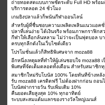
ถ่ายทอดสดแบบภาพชัดระดับ Full HD พร้อมด
บริการตลอด 24 ชั่วโมง
เกมยิงปลาแล้วก็พนันกีฬาออนไลน์
สำหรับผู้ที่ชื่นชอบความเพลิดเพลินแนวแอคชั
ปลาที่เล่นง่าย ได้เงินจริง พร้อมภาพกราฟิกสว
กีฬาให้เลือกล้นหลาม ไม่ว่าจะเป็นฟุตบอล บ
ครบทุกลีกดังในเว็บไซต์เดียว
โปรโมชั่นแล้วก็สิทธิพิเศษจาก moza88
อีกหนึ่งเหตุผลที่ทำให้ผู้เล่นชอบใจ moza88 เ
พิเศษที่จัดเต็มตลอดทั้งเดือน สำหรับสมาชิกทุก
สมาชิกใหม่รับโบนัส 100% โดยทันทีข้างหลัง
รับ moza88 เครดิตฟรี ไม่ต้องฝากก่อน ถอนได
โบนัสฝากรายวัน รับเพิ่มเติม 10%
คืนยอดเสียสูงสุด 10% ทุกอาทิตย์
ระบบสะสมแต้มแลกของรางวัลใหญ่เมนส์