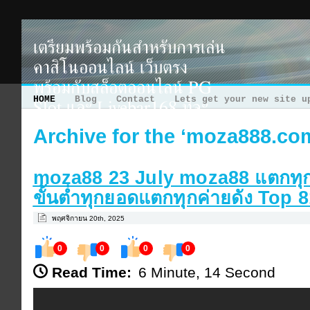
เตรียมพร้อมกันสำหรับการเล่น
คาสิโนออนไลน์ เว็บตรง
พร้อมกับสล็อตออนไลน์ PG
HOME
Blog
Contact
Lets get your new site u
Slot และ Livebar168 ที่จะ
ช่วยเพิ่มโอกาสในการได้เงิน
Archive for the ‘moza888.co
จริง! いまずひろし
https://hiroshi-i.net สนุกกับเว็บคาสิโนออนไลน์ เว็บ
moza88 23 July moza88 แตกทุกเก
ตรง พร้อมกับสล็อตออนไลน์ PG Slot และ Livebar168 ที่
ขั้นต่ำทุกยอดแตกทุกค่ายดัง Top 
จะช่วยเพิ่มความสนุกสนานและได้รับเครดิตฟรี! 今津 寛 南
スーダン 治安
พฤศจิกายน 20th, 2025
0
0
0
0
Read Time:
6 Minute, 14 Second