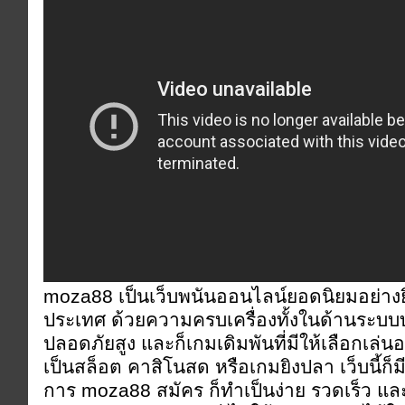
moza88 เป็นเว็บพนันออนไลน์ยอดนิยมอย่างยิ่
ประเทศ ด้วยความครบเครื่องทั้งในด้านระบบ
ปลอดภัยสูง และก็เกมเดิมพันที่มีให้เลือกเล่น
เป็นสล็อต คาสิโนสด หรือเกมยิงปลา เว็บนี้ก็ม
การ moza88 สมัคร ก็ทำเป็นง่าย รวดเร็ว แล