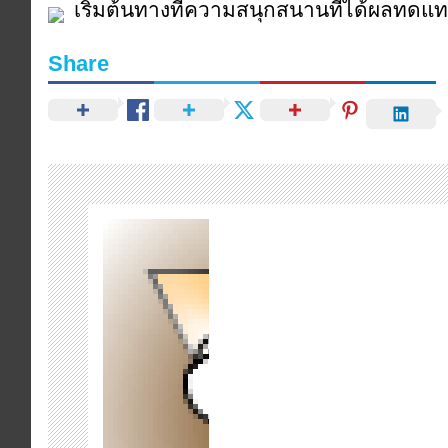
เริ่มต้นทางที่ความสนุกสนานที่ได้ผลทดแท
Share