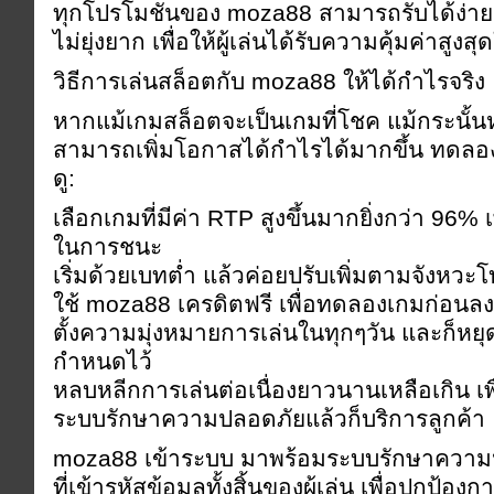
ทุกโปรโมชั่นของ moza88 สามารถรับได้ง่าย
ไม่ยุ่งยาก เพื่อให้ผู้เล่นได้รับความคุ้มค่าสูง
วิธีการเล่นสล็อตกับ moza88 ให้ได้กำไรจริง
หากแม้เกมสล็อตจะเป็นเกมที่โชค แม้กระนั้นหากม
สามารถเพิ่มโอกาสได้กำไรได้มากขึ้น ทดลองน
ดู:
เลือกเกมที่มีค่า RTP สูงขึ้นมากยิ่งกว่า 96% 
ในการชนะ
เริ่มด้วยเบทต่ำ แล้วค่อยปรับเพิ่มตามจังหวะโ
ใช้ moza88 เครดิตฟรี เพื่อทดลองเกมก่อนลง
ตั้งความมุ่งหมายการเล่นในทุกๆวัน และก็หยุด
กำหนดไว้
หลบหลีกการเล่นต่อเนื่องยาวนานเหลือเกิน เพื
ระบบรักษาความปลอดภัยแล้วก็บริการลูกค้า
moza88 เข้าระบบ มาพร้อมระบบรักษาควา
ที่เข้ารหัสข้อมูลทั้งสิ้นของผู้เล่น เพื่อปกป้อง