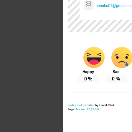
seoaba01@gmail.co
Happy
Sad
0
%
0
%
…
fiwdee.bet
|
Posted by David Clark
Tags:
fiwdee เข้าสู่ระบบ