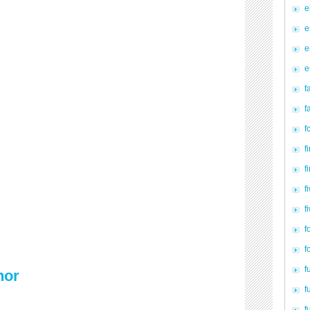
e
e
e
e
f
f
f
f
f
f
f
f
f
f
hor
f
f