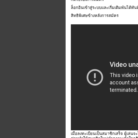
ล็อกอินเข้าสู่ระบบและเริ่มเดิมพันได้ทันท
สิทธิพิเศษข้างหลังการสมัคร
เมื่อลงทะเบียนเป็นสมาชิกเสร็จ ผู้เล่น