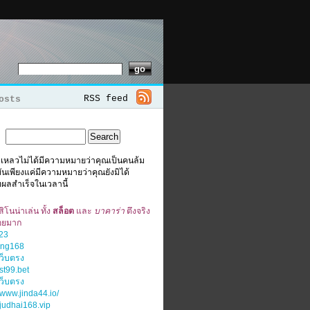
RSS feed
osts
เหลวไม่ได้มีความหมายว่าคุณเป็นคนล้ม
ันเพียงแค่มีความหมายว่าคุณยังมิได้
ผลสำเร็จในเวลานี้
ิโนน่าเล่น ทั้ง
สล็อต
และ
บาคาร่า
ตึงจริง
อยมาก
23
ing168
ว็บตรง
/st99.bet
ว็บตรง
//www.jinda44.io/
/judhai168.vip