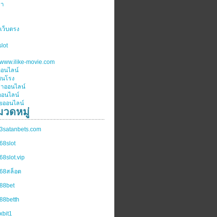
่า
 เว็บตรง
lot
//www.ilike-movie.com
ออนไลน์
ชนโรง
่าออนไลน์
ออนไลน์
ยออนไลน์
วดหมู่
3satanbets.com
68slot
68slot.vip
68สล็อต
88bet
88betth
xbit1