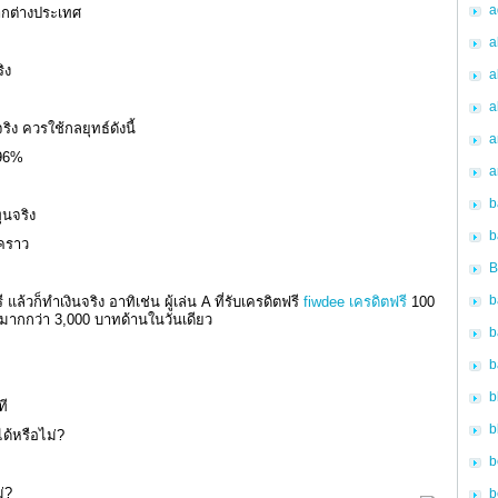
a
กต่างประเทศ
a
ิง
a
a
ิง ควรใช้กลยุทธ์ดังนี้
a
 96%
a
b
ุนจริง
b
คราว
B
b
ี แล้วก็ทำเงินจริง อาทิเช่น ผู้เล่น A ที่รับเครดิตฟรี
fiwdee เครดิตฟรี
100
ากกว่า 3,000 บาทด้านในวันเดียว
b
b
b
ที
b
ด้หรือไม่?
b
่?
b