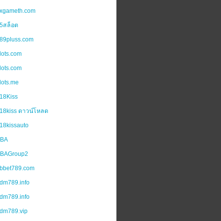
xgameth.com
5สล็อต
89pluss.com
lots.com
lots.com
lots.me
18Kiss
18kiss ดาวน์โหลด
18kissauto
BA
BAGroup2
bbet789.com
dm789.info
dm789.info
dm789.vip