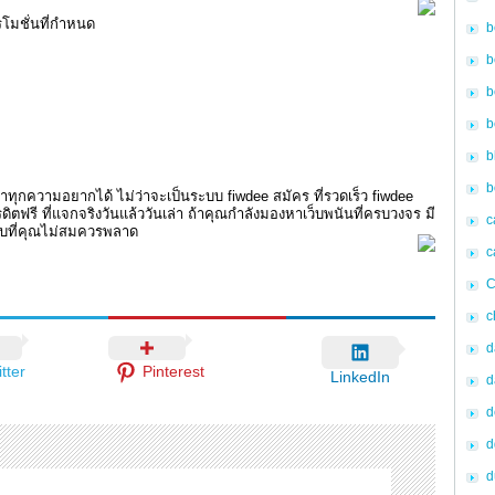
รโมชั่นที่กำหนด
b
b
b
b
b
b
าทุกความอยากได้ ไม่ว่าจะเป็นระบบ fiwdee สมัคร ที่รวดเร็ว fiwdee
รดิตฟรี ที่แจกจริงวันแล้ววันเล่า ถ้าคุณกำลังมองหาเว็บพนันที่ครบวงจร มี
c
อบที่คุณไม่สมควรพลาด
c
C
c
d
tter
Pinterest
LinkedIn
d
d
d
d