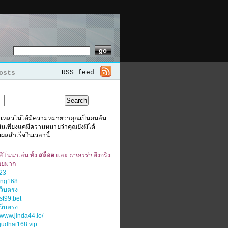
RSS feed
osts
เหลวไม่ได้มีความหมายว่าคุณเป็นคนล้ม
ันเพียงแค่มีความหมายว่าคุณยังมิได้
ผลสำเร็จในเวลานี้
ิโนน่าเล่น ทั้ง
สล็อต
และ
บาคาร่า
ตึงจริง
อยมาก
23
ing168
ว็บตรง
/st99.bet
ว็บตรง
//www.jinda44.io/
/judhai168.vip