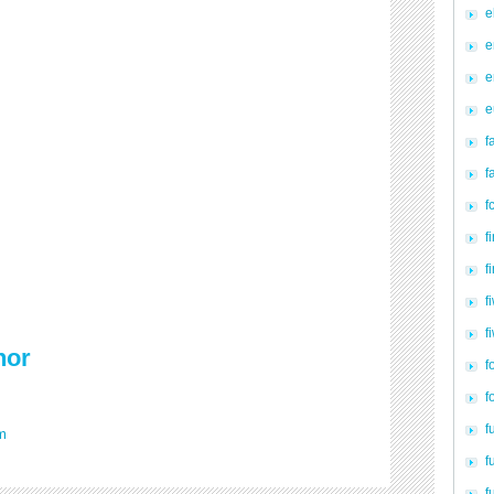
e
e
e
e
f
f
f
f
f
f
f
hor
f
f
f
m
f
f