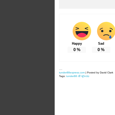
Happy
Sad
0
%
0
%
…
tunder88express.com
|
Posted by David Clark
Tags:
tunder88 เข้าสู่ระบบ