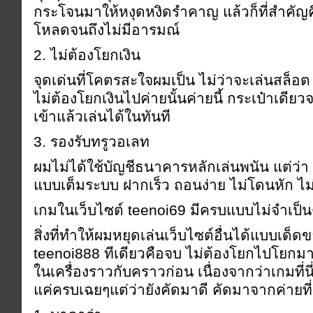
กระโจนมาให้หงุดหงิดรำคาญ แล้วก็ที่สำคัญค
โหลดจนถึงไม่มีอารมณ์
2. ไม่ต้องโยกเงิน
จุดเด่นที่โคตรสะใจผมเป็น ไม่ว่าจะเล่นสล็
ไม่ต้องโยกเงินไปค่ายนั้นค่ายนี้ กระเป๋าเดี
เข้าแล้วเล่นได้ในทันที
3. รองรับทรูวอเลท
ผมไม่ได้ใช้บัญชีธนาคารหลักเล่นพนัน แต่ว่า
แบบเต็มระบบ ฝากเร็ว ถอนง่าย ไม่โดนหัก ไ
เกมในเว็บไซต์ teenoi69 มีครบแบบไม่จำเป็น
สิ่งที่ทำให้ผมหยุดเล่นเว็บไซต์อื่นได้แบบเด็ด
teenoi888 ทีเดียวคือจบ ไม่ต้องโยกไปโยกมา ไ
ในเครื่องราวกับคราวก่อน เนื่องจากว่าเกมที่นี
แค่ครบเฉยๆแต่ว่ายังคัดมาดี คัดมาจากค่ายที