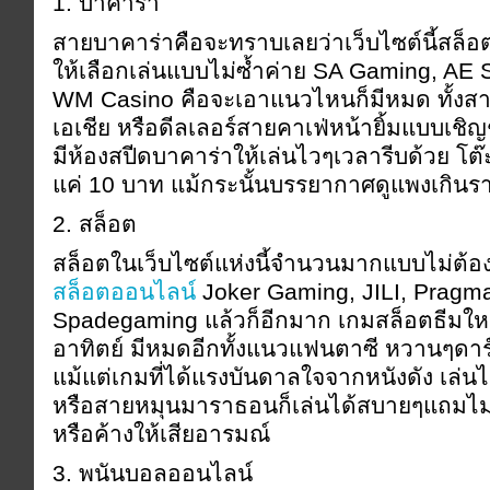
1. บาคาร่า
สายบาคาร่าคือจะทราบเลยว่าเว็บไซต์นี้สล็อ
ให้เลือกเล่นแบบไม่ซ้ำค่าย SA Gaming, AE 
WM Casino คือจะเอาแนวไหนก็มีหมด ทั้งส
เอเชีย หรือดีลเลอร์สายคาเฟ่หน้ายิ้มแบบเช
มีห้องสปีดบาคาร่าให้เล่นไวๆเวลารีบด้วย โต
แค่ 10 บาท แม้กระนั้นบรรยากาศดูแพงเกิน
2. สล็อต
สล็อตในเว็บไซต์แห่งนี้จำนวนมากแบบไม่ต้
สล็อตออนไลน์
Joker Gaming, JILI, Pragma
Spadegaming แล้วก็อีกมาก เกมสล็อตธีมให
อาทิตย์ มีหมดอีกทั้งแนวแฟนตาซี หวานๆดาร
แม้แต่เกมที่ได้แรงบันดาลใจจากหนังดัง เล่นไ
หรือสายหมุนมาราธอนก็เล่นได้สบายๆแถมไม
หรือค้างให้เสียอารมณ์
3. พนันบอลออนไลน์