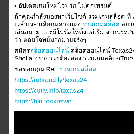
• อัปเดตเกมใหม่ไวมาก ไม่ตกเทรนด์
ถ้าคุณกำลังมองหาเว็บไซต์ รวมเกมสล็อต ที่ไ
เวล่ำเวลาเลือกหลายแห่ง
รวมเกมสล็อต
อยาก
เล่นสบาย และมีโบนัสให้ตั้งแต่เริ่ม จากปร
ว่า ตอบโจทย์มากมายจริงๆ
สมัคร
สล็อตออนไลน์
สล็อตออนไลน์ Texas24
Shelia อยากรวยต้องลอง รวมเกมสล็อตTrue 
ขอขอบคุณ Ref.
รวมเกมสล็อต
https://rebrand.ly/texas24
https://cutly.info/texas24
https://bitt.to/txnswe