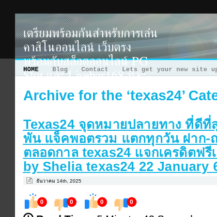
เตรียมพร้อมกันสำหรับการเล่น
คาสิโนออนไลน์ เว็บตรง
พร้อมกับสล็อตออนไลน์ PG
HOME
Blog
Contact
Lets get your new site u
Slot และ Livebar168 ที่จะ
ช่วยเพิ่มโอกาสในการได้เงิน
Archive for the ‘texas24’ Cat
จริง! いまずひろし
https://hiroshi-i.net สนุกกับเว็บคาสิโนออนไลน์ เว็บ
Texas24 จุดหมายปลายทาง ที่ดีที่ส
ตรง พร้อมกับสล็อตออนไลน์ PG Slot และ Livebar168 ที่
พัน แจ็คพอตรวม แตกทุกวัน ฝาก-ถ
จะช่วยเพิ่มความสนุกสนานและได้รับเครดิตฟรี! 今津 寛 南
スーダン 治安
ตลอดกาล texas24 แจกเครดิตฟรีเ
by Shelia texas24 22 January 
ธันวาคม 14th, 2025
0
0
0
0