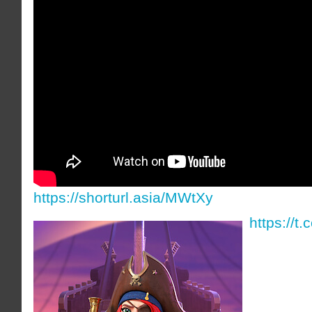
https://shorturl.asia/MWtXy
https://