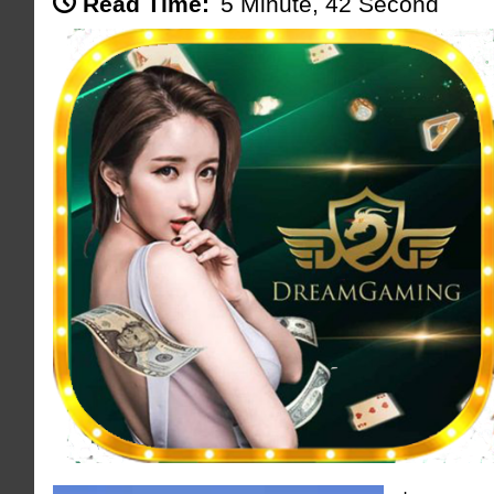
Read Time:
5 Minute, 42 Second