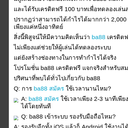
และได้รับเครดิตฟรี 100 บาทเพื่อทดลองเล่
ปรากฏว่าสามารถได้กำไรได้มากกว่า 2,000
เพียงแค่หนึ่งอาทิตย์
สิ่งนี้พิสูจน์ให้มีความคิดเห็นว่า
ba88
เครดิตฟ
ไม่เพียงแต่ช่วยให้ผู้เล่นได้ทดลองระบบ
แต่ยังสร้างช่องทางในการทำกำไรได้จริง
โปรโมชั่น ba88 เครดิตฟรี แจกจริงสำหรับสม
ปริศนาที่พบได้ทั่วไปเกี่ยวกับ ba88
Q: การ
ba88 สมัคร
ใช้เวลานานไหม?
A:
ba88 สมัคร
ใช้เวลาเพียง 2-3 นาทีเพียง
ได้โดยทันที
Q: ba88 เข้าระบบ รองรับมือถือไหม?
A: รองรับอีกทั้ง iOS แล้วก็ Android ใช้งานได้