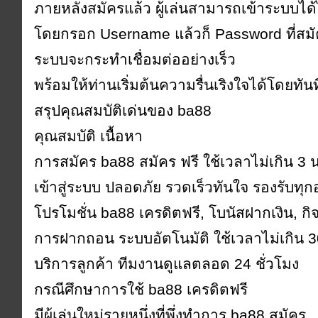
ภายหลังสมัครแล้ว ผู้เล่นสามารถเข้าระบบได
โดยกรอก Username แล้วก็ Password ที่สมั
ระบบจะกระทำเชื่อมต่ออย่างเร็ว
พร้อมให้ท่านเริ่มต้นความรื่นเริงใจได้โดยทันท
สรุปคุณสมบัติเด่นของ ba88
คุณสมบัติ เนื้อหา
การสมัคร ba88 สมัคร ฟรี ใช้เวลาไม่เกิน 3 น
เข้าสู่ระบบ ปลอดภัย รวดเร็วทันใจ รองรับทุก
โปรโมชั่น ba88 เครดิตฟรี, โบนัสฝากเงิน, ก
การฝากถอน ระบบอัตโนมัติ ใช้เวลาไม่เกิน 30
บริการลูกค้า ทีมงานดูแลตลอด 24 ชั่วโมง
กรณีศึกษาการใช้ ba88 เครดิตฟรี
มีผู้เล่นใหม่รายหนึ่งที่พึ่งทำการ ba88 สมัคร