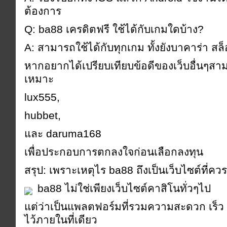
ต้องการ
Q: ba88 เครดิตฟรี ใช้ได้กับเกมใดบ้าง?
A: สามารถใช้ได้กับทุกเกม ทั้งยังบาคาร่า สล
หากอยากได้เปรียบเทียบข้อดีของเว็บอื่นๆสามาร
เหมาะ
lux555,
hubbet,
และ daruma168
เพื่อประกอบการตกลงใจก่อนเลือกลงทุน
สรุป: เพราะเหตุไร ba88 ถึงเป็นเว็บไซต์ที่ควร
ba88 ไม่ใช่เพียงเว็บไซต์คาสิโนทั่วๆไป
แต่ว่าเป็นแพลตฟอร์มที่รวมความสะดวก เร็ว
ไว้ภายในที่เดียว