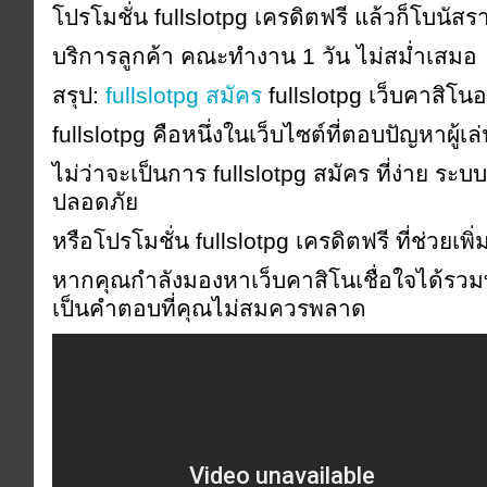
โปรโมชั่น fullslotpg เครดิตฟรี แล้วก็โบนัสร
บริการลูกค้า คณะทำงาน 1 วัน ไม่สม่ำเสมอ
สรุป:
fullslotpg สมัคร
fullslotpg เว็บคาสิโนอ
fullslotpg คือหนึ่งในเว็บไซต์ที่ตอบปัญหาผู้เ
ไม่ว่าจะเป็นการ fullslotpg สมัคร ที่ง่าย ระบบ 
ปลอดภัย
หรือโปรโมชั่น fullslotpg เครดิตฟรี ที่ช่วยเพิ่
หากคุณกำลังมองหาเว็บคาสิโนเชื่อใจได้รวมท
เป็นคำตอบที่คุณไม่สมควรพลาด