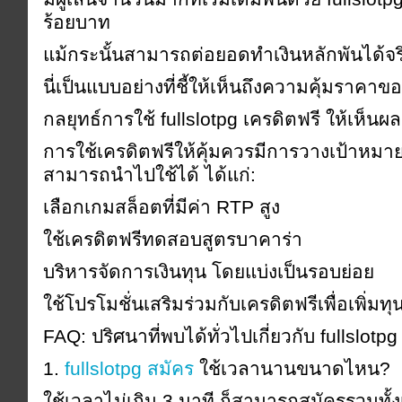
ร้อยบาท
แม้กระนั้นสามารถต่อยอดทำเงินหลักพันได้จริ
นี่เป็นแบบอย่างที่ชี้ให้เห็นถึงความคุ้มราคาข
กลยุทธ์การใช้ fullslotpg เครดิตฟรี ให้เห็นผล
การใช้เครดิตฟรีให้คุ้มควรมีการวางเป้าหมายที่
สามารถนำไปใช้ได้ ได้แก่:
เลือกเกมสล็อตที่มีค่า RTP สูง
ใช้เครดิตฟรีทดสอบสูตรบาคาร่า
บริหารจัดการเงินทุน โดยแบ่งเป็นรอบย่อย
ใช้โปรโมชั่นเสริมร่วมกับเครดิตฟรีเพื่อเพิ่มทุ
FAQ: ปริศนาที่พบได้ทั่วไปเกี่ยวกับ fullslotpg
1.
fullslotpg สมัคร
ใช้เวลานานขนาดไหน?
ใช้เวลาไม่เกิน 3 นาที ก็สามารถสมัครรวมทั้งเร