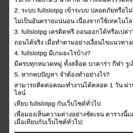
2. ระบบ fullslotpg เข้าระบบ ปลอดภัยหรือไม
ไม่เป็นอันตรายแน่นอน เนื่องจากใช้เทคโนโลย
3. fullslotpg เครดิตฟรี ถอนออกได้หรือเปล่า
ถอนได้จริง เมื่อทำตามอย่างเงื่อนไขแนวทางกา
4. fullslotpg มีเกมอะไรบ้าง?
มีครบทุกหมวดหมู่ ทั้งสล็อต บาคาร่า กีฬา รู
5. หากพบปัญหา จำต้องทำอย่างไร?
สามารถติดต่อคณะทำงานได้ตลอด 1 วัน ผ่
ไลน์
เทียบ fullslotpg กับเว็บไซต์ทั่วไป
เพื่อมองเห็นความต่างอย่างชัดเจน ตารางนี้แ
เมื่อเทียบกับเว็บไซต์ทั่วไป: