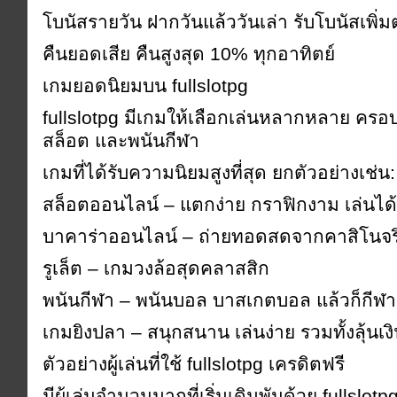
โบนัสรายวัน ฝากวันแล้ววันเล่า รับโบนัสเพิ่
คืนยอดเสีย คืนสูงสุด 10% ทุกอาทิตย์
เกมยอดนิยมบน fullslotpg
fullslotpg มีเกมให้เลือกเล่นหลากหลาย ครอ
สล็อต และพนันกีฬา
เกมที่ได้รับความนิยมสูงที่สุด ยกตัวอย่างเช่น:
สล็อตออนไลน์ – แตกง่าย กราฟิกงาม เล่นได้
บาคาร่าออนไลน์ – ถ่ายทอดสดจากคาสิโนจร
รูเล็ต – เกมวงล้อสุดคลาสสิก
พนันกีฬา – พนันบอล บาสเกตบอล แล้วก็กีฬาอ
เกมยิงปลา – สนุกสนาน เล่นง่าย รวมทั้งลุ้นเงิ
ตัวอย่างผู้เล่นที่ใช้ fullslotpg เครดิตฟรี
มีผู้เล่นจำนวนมากที่เริ่มเดิมพันด้วย fullslotpg