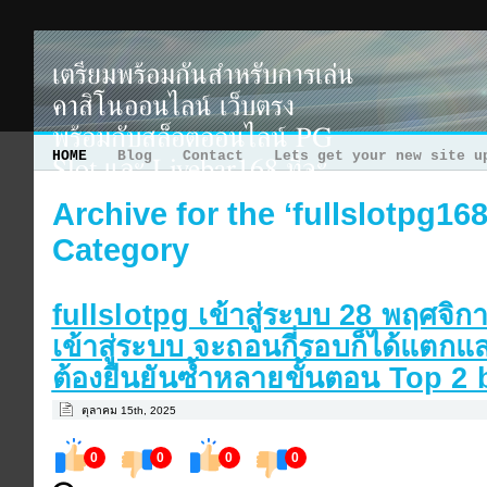
เตรียมพร้อมกันสำหรับการเล่น
คาสิโนออนไลน์ เว็บตรง
พร้อมกับสล็อตออนไลน์ PG
HOME
Blog
Contact
Lets get your new site u
Slot และ Livebar168 ที่จะ
ช่วยเพิ่มโอกาสในการได้เงิน
Archive for the ‘fullslotpg16
จริง! いまずひろし
Category
https://hiroshi-i.net สนุกกับเว็บคาสิโนออนไลน์ เว็บ
ตรง พร้อมกับสล็อตออนไลน์ PG Slot และ Livebar168 ที่
จะช่วยเพิ่มความสนุกสนานและได้รับเครดิตฟรี! 今津 寛 南
fullslotpg เข้าสู่ระบบ 28 พฤศจิก
スーダン 治安
เข้าสู่ระบบ จะถอนกี่รอบก็ได้แตกแส
ต้องยืนยันซ้ำหลายขั้นตอน Top 2 
ตุลาคม 15th, 2025
0
0
0
0