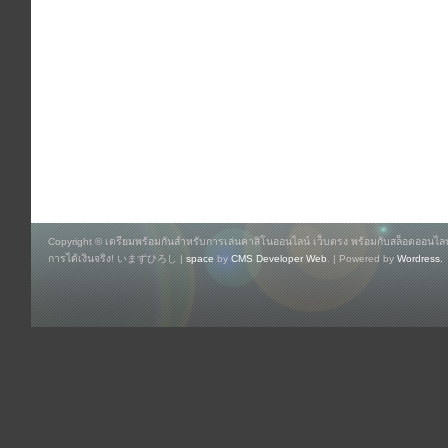
Copyright © เตรียมพร้อมกันสำหรับการเล่นคาสิโนออนไลน์ เว็บตรง พร้อมกับสล็อตออนไลน์
การได้เงินจริง! いまずひろし |
space
by
CMS Developer Web
. | Powered by
Wordress.