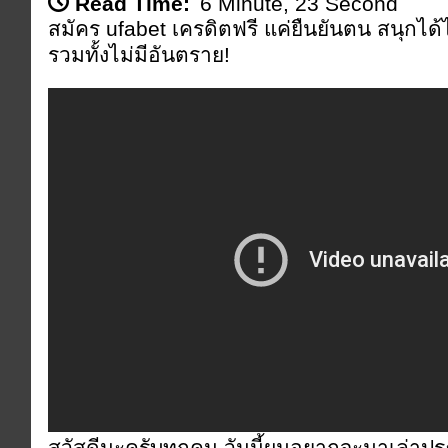
Read Time:
6 Minute, 23 Second
สมัคร ufabet เครดิตฟรี แค่ยืนยันตน สนุกได้ไม
รวมทั้งไม่มีอันตราย!
สวัสดีนะครับทุกคน วันนี้ผมอยากจะมาเล่า