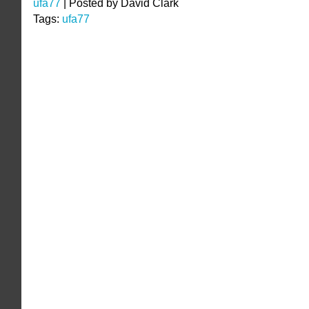
ufa77
|
Posted by David Clark
Tags:
ufa77