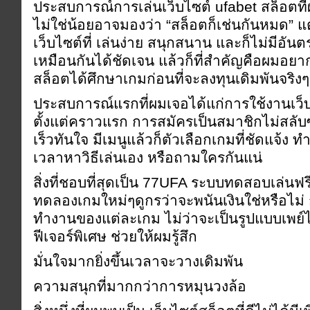
ประสบการณ์การเล่นเว็บไซต์ ufabet สล็อตที
ไม่ใช่น้อยอาจมองว่า “สล็อตก็เช่นกันหมด” แต
เว็บไซต์ที่ เล่นง่าย สนุกสนาน และก็ไม่มีอัน
เหมือนกันได้ชัดเจน แล้วก็ที่สำคัญคือผมอยาก
สล็อตได้ศึกษาเกมก่อนที่จะลงทุนเดิมพันจริงๆ
ประสบการณ์แรกที่ผมเจอได้แก่การใช้งานเว็บไ
ตั้งแต่คราวแรก การสมัครเป็นสมาชิกไม่สลั
เร็วทันใจ มีเมนูแล้วก็ตัวเลือกเกมที่ชัดแจ้ง ท
เวลาหาวิธีเล่นเอง หรือถามใครกันแน่
สิ่งที่ชอบที่สุดเป็น 77UFA ระบบทดสอบเล่น
ทดลองเกมใหม่ๆดูกรว่าจะพนันเงินใช่หรือไม่ ก
ทำงานของแต่ละเกม ไม่ว่าจะเป็นรูปแบบเพย์ไ
ฟีเจอร์พิเศษ ช่วยให้ผมรู้สึก
มั่นใจมากยิ่งขึ้นเวลาจะวางเดิมพัน
ความสนุกที่มากกว่าการหมุนวงล้อ