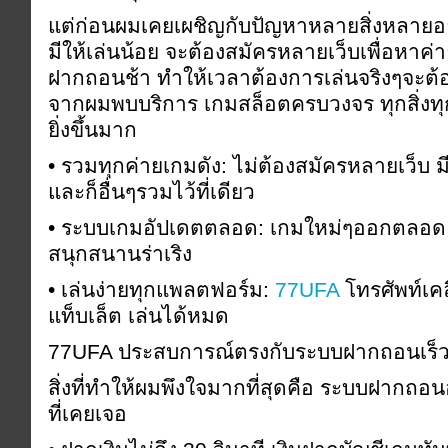
แต่ก่อนผมเคยเผชิญกับปัญหาหลายสิ่งหลายอย
มีให้เล่นน้อย จะต้องสมัครหลายเว็บเพื่อหาค่
ฝากถอนช้า ทำให้เวลาต้องการเล่นจริงๆจะต้
จากผมพบบริการ เกมสล็อตครบวงจร ทุกสิ่งท
ยิ่งขึ้นมาก
• รวมทุกค่ายเกมดัง: ไม่ต้องสมัครหลายเว็บ มี
และก็อื่นๆรวมไว้ที่เดียว
• ระบบเกมอัปเดตตลอด: เกมใหม่ๆออกตลอด
สนุกสนานร่าเริง
• เล่นง่ายทุกแพลตฟอร์ม:
77UFA
โทรศัพท์เคล
แท็บเล็ต เล่นได้หมด
77UFA ประสบการณ์ตรงกับระบบฝากถอนเร็วท
สิ่งที่ทำให้ผมพึงใจมากที่สุดคือ ระบบฝากถอนอัต
ที่เคยเจอ