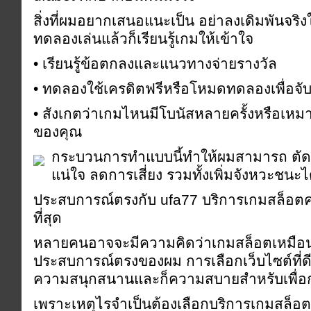
สิ่งที่ผมอยากเสนอแนะเป็น อย่าลงเดิมพันจริง
ทดลองเล่นแล้วก็เรียนรู้เกมให้เข้าใจ
• เรียนรู้ข้อตกลงและแนวทางจ่ายรางวัล
• ทดลองใช้เครดิตฟรีหรือโหมดทดลองเพื่อจั
• สังเกตว่าเกมไหนมีโบนัสหลายครั้งหรือเหม
ของคุณ
กระบวนการทำแบบนี้ทำให้ผมสามารถ ตัดสิ
แน่ใจ ลดการเสี่ยง รวมทั้งเพิ่มจังหวะชนะไ
ประสบการณ์ตรงกับ ufa77 บริการเกมสล็อต
ที่สุด
หลายคนอาจจะมีความคิดว่าเกมสล็อตเหมือ
ประสบการณ์ตรงของผม การเลือกเว็บไซต์ที่ดีจร
ความสนุกสนานและก็ความสบายสำหรับเพื่อ
เพราะเหตุไรจำเป็นต้องเลือกบริการเกมสล็