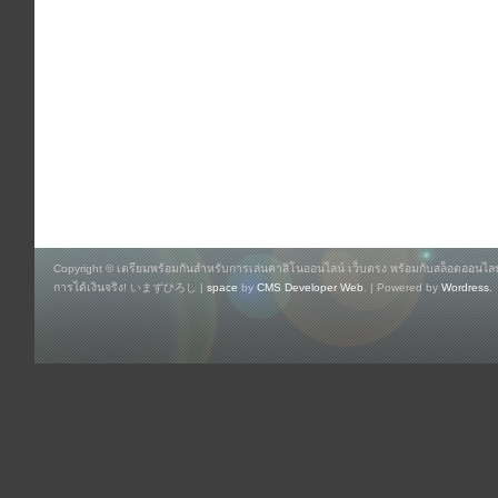
Copyright © เตรียมพร้อมกันสำหรับการเล่นคาสิโนออนไลน์ เว็บตรง พร้อมกับสล็อตออนไลน์
การได้เงินจริง! いまずひろし |
space
by
CMS Developer Web
. | Powered by
Wordress.