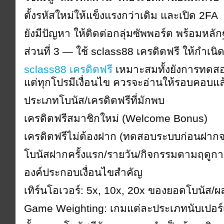
ตั้งรหัสใหม่ให้แข็งแรงกว่าเดิม และเปิด 2FA
ยังมีปัญหา ให้ติดต่อกลุ่มซัพพอร์ต พร้อมหลั
ส่วนที่ 3 — ใช้ sclass88 เครดิตฟรี ให้กำเนิด
sclass88 เครดิตฟรี
เหมาะสมทั้งยังการทดส
แต่ทุกโปรมีเงื่อนไข ควรจะอ่านให้รอบคอบแล
ประเภทโบนัส/เครดิตฟรีที่มักพบ
เครดิตฟรีสมาชิกใหม่ (Welcome Bonus)
เครดิตฟรีไม่ต้องฝาก (ทดสอบระบบก่อนฝากจร
โบนัสฝากครั้งแรก/รายวัน/กิจกรรมตามฤดูก
องค์ประกอบเงื่อนไขสำคัญ
เทิร์นโอเวอร์: 5x, 10x, 20x ของยอดโบนัส/
Game Weighting: เกมแต่ละประเภทนับเปอร์เซ