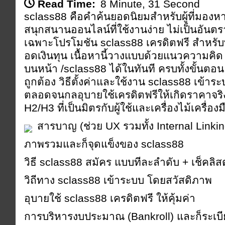
Read Time:
8 Minute, 31 Second
sclass88 คือคำค้นยอดนิยมสำหรับผู้ที่มอ
สนุกสนานออนไลน์ที่ใช้งานง่าย ไม่เป็นอันตรา
เฉพาะโปรโมชัน sclass88 เครดิตฟรี สำหรั
อดเงินทุน เนื้อหานี้วางแบบด้วยแนวความคิด 
บนหน้า /sclass88 ได้ในทันที ครบทั้งขั้นตอ
ถูกต้อง วิธีตั้งค่าและใช้งาน sclass88 เข้าระ
ตลอดจนกลอุบายใช้เครดิตฟรีให้เกิดราคาจริ
H2/H3 ที่เป็นมิตรกับผู้ใช้และเครื่องไม้เครื่อง
สารบาญ (ช่วย UX รวมทั้ง Internal Linkin
ภาพรวมและก็จุดแข็งของ sclass88
วิธี sclass88 สมัคร แบบทีละลำดับ + เช็คลิสต
วิถีทาง sclass88 เข้าระบบ โดยสวัสดิภาพ
อุบายใช้ sclass88 เครดิตฟรี ให้คุ้มค่า
การบริหารงบประมาณ (Bankroll) และก็ระเบี