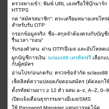
ตรวจทางเข้า: พิมพ์ URL เองหรือใช้บุ๊กมาร
HTTPS
กด “สมัครสมาชิก”: ตระเตรียมหมายเลขโทรศัพท
สำหรับรับ OTP
กรอกข้อมูลจริง: ชื่อ–สกุลจำต้องตรงกับบัญช
รื่นเวลา “ถอน”
รับรองตัวตน: ผ่าน OTP/อีเมล และอัปโหลดเ
ผูกบัญชีการเงิน:
sclass88 เครดิตฟรี
เลือกแบง
กับผู้สมัคร
อ่านโปรก่อนกดรับ: ตรวจข้อจำกัด sclass88 
เช็คลิสต์ความปลอดภัยตอนสมัคร (คัดลอกใช้
ตั้งรหัสผ่านยาว ≥ 12 ตัว ผสม a–z, A–Z, 0–9
เปิดแจ้งเตือนธุรกรรมทางอีเมล/SMS
ใช้ Password Manager แทนการจดโน้ต