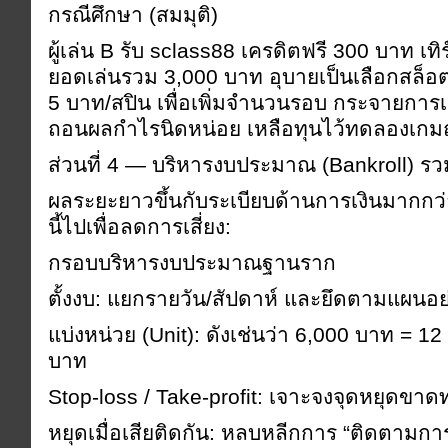
กรณีศึกษา (สมมุติ)
ผู้เล่น B รับ sclass88 เครดิตฟรี 300 บาท เ
ยอดเล่นรวม 3,000 บาท อุบายเป็นเลือกสล็อ
5 บาท/สปิน เพื่อเพิ่มจำนวนรอบ กระจายการเส
ถอนผลกำไรนิดหน่อย เหลือทุนไว้ทดลองเกม
ส่วนที่ 4 — บริหารงบประมาณ (Bankroll) รวม
ผลระยะยาวขึ้นกับระเบียบด้านการเงินมากกว่
นี้ไปเพื่อลดการเสี่ยง:
กรอบบริหารงบประมาณฐานราก
ตั้งงบ: แยกรายวัน/สัปดาห์ และยึดตามแผนอย่
แบ่งหน่วย (Unit): ดังเช่นว่า 6,000 บาท = 1
บาท
Stop-loss / Take-profit: เจาะจงจุดหยุดขา
หยุดเมื่อเสียติดกัน: หลบหลีกการ “ติดตามก