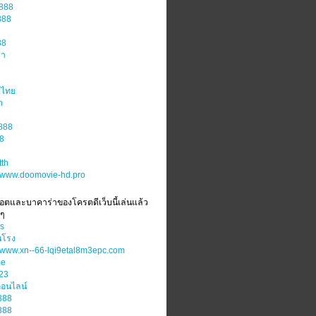
888
888
88
่า
๊ไทย
h
888
8
th
//www.doomovie-hd.pro
็อตและบาคาร่าของโครตดีเว็บนี้เล่นแล้ว
ดๆ
s
นโรง
//www.xn--66-lqi9etal8m3epc.com
me
23
ออนไลน์
888
888