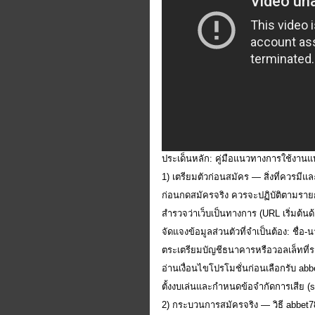
ประเด็นหลัก: คู่มือแนวทางการใช้งานแบ่
1) เตรียมตัวก่อนสมัคร — สิ่งที่ควรมี
ก่อนกดสมัครจริง ควรจะปฏิบัติตามรายก
สำรวจว่าเว็บเป็นทางการ (URL เริ่มต้นด้
จัดแจงข้อมูลส่วนตัวที่จำเป็นต้อง: ชื่อ-
ตระเตรียมบัญชีธนาคารหรือวอลเล็ทที่
อ่านเงื่อนไขโปรโมชั่นก่อนเลือกรับ ab
ตั้งงบเล่นและกำหนดข้อจำกัดการเสีย (s
2) กระบวนการสมัครจริง — วิธี abbet