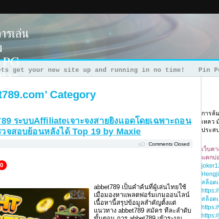
ารเล่น
ง
์ PG
ets get your new site up and running in no time!
Pin P
ี่จะ
เงิน
et789.com’ Category
การล้ม
789 ระบบAffiliateเจาะจงสายยิงแอดโดยเฉพาะถอน
อนไลน์ เว็บ
เหลว ม
ebar168 ที่
สตรวจสอบย้อนหลังได้ Top 19 by Maxie
ประสบ
รี! 今津 寛 南
Comments Closed
เว็บคาส
แตกบ่
0
joker1
Hengj
สล็อตเ
abbet789 เป็นคำค้นที่ผู้เล่นไทยใช้
https:/
เมื่อมองหาแพลตฟอร์มเกมออนไลน์
สล็อตเ
เนื้อหานี้สรุปข้อมูลสำคัญตั้งแต่
https:
แนวทาง abbet789 สมัคร ทีละลำดับ
https:/
ขั้นตอน การ abbet789 เข้าระบบ