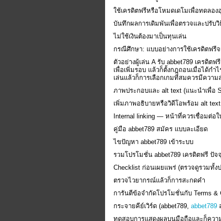
ใช้เครดิตฟรีหรือโหมดเดโมเพื่อทดลองอ
บันทึกผลการเดิมพันเพื่อตรวจและปรับวิ
ไม่ใช้เงินต้องมาเป็นทุนเล่น
กรณีศึกษา: แบบอย่างการใช้เครดิตฟรีจ
ตัวอย่างผู้เล่น A รับ abbet789 เครดิตฟรี
เพื่อเพิ่มรอบ แล้วก็ตั้งกฎถอนเมื่อไ
เล่นแล้วก็การเลือกเกมที่สมควรมีความ
ภาพประกอบและ alt text (แนะนำเพื่อ 
เพิ่มภาพอธิบายหรือวิดีโอพร้อม alt text ท
Internal linking — หน้าที่ควรเชื่อมต่อใ
คู่มือ abbet789 สมัคร แบบละเอียด
ไขปัญหา abbet789 เข้าระบบ
รวมโปรโมชั่น abbet789 เครดิตฟรี ปัจจ
Checklist ก่อนเผยแพร่ (ตรวจดูรวมทั้งป
ตรวจไวยากรณ์แล้วก็การสะกดคำ
การันตีข้อจำกัดโปรโมชั่นกับ Terms & C
กระจายคีย์เวิร์ด (abbet789,
abbet789
ส
ทดสอบการแสดงผลบนมือถือและก็ความเ