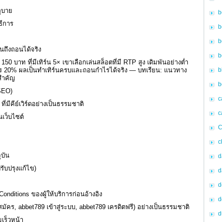
ุบาย
b
ธีการ
b
b
นถึงถอนได้จริง
b
 150 บาท ที่มีเทิร์น 5× เขาเลือกเล่นสล็อตที่มี RTP สูง เดิมพันอย่างต่ำ
b
ด้กำไร 20% ผลเป็นทำเทิร์นครบและถอนกำไรได้จริง — บทเรียน: แนวทาง
สำคัญ
b
SEO)
c
ี่มีคีย์เวิร์ดอย่างเป็นธรรมชาติ
c
นเว็บไซต์
C
c
ุบัน
d
รับปรุงแก้ไข)
d
d
onditions ของผู้ให้บริการก่อนอ้างอิง
d
มัคร, abbet789 เข้าสู่ระบบ, abbet789 เครดิตฟรี) อย่างเป็นธรรมชาติ
d
ร็วหน้า