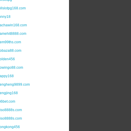
ullslotpg168.com
unny18
achawin168.com
amehit8888.com
em99ths.com
obaza88.com
olden456
owingo88.com
appy168
engheng9899.com
engjing168
i6bet.com
iso8888s.com
iso8888s.com
ongkong456