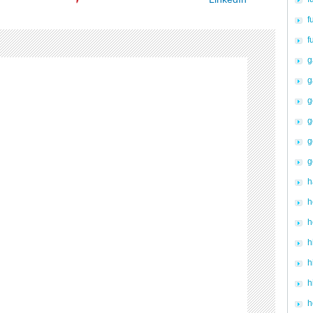
f
f
g
g
g
g
g
g
h
h
h
h
h
h
h