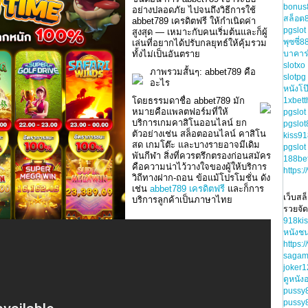
bonus
อย่างปลอดภัย ไปจนถึงวิธีการใช้
สล็อต
abbet789 เครดิตฟรี ให้กำเนิดค่า
pgslot
สูงสุด — เหมาะกับคนเริ่มต้นและก็ผู้
พุซซี่8
เล่นที่อยากได้ปรับกลยุทธ์ให้คุ้มรวม
ทั้งไม่เป็นอันตราย
บาคาร
slotxo
ภาพรวมสั้นๆ: abbet789 คือ
slotpg
อะไร
หนังโป
โดยธรรมดาชื่อ abbet789 มัก
1xbett
หมายคือแพลตฟอร์มที่ให้
pgslot
บริการเกมคาสิโนออนไลน์ ยก
pgslot
ตัวอย่างเช่น สล็อตออนไลน์ คาสิโน
kiss91
สด เกมโต๊ะ และบางรายอาจมีเดิม
pgslot
พันกีฬา สิ่งที่ควรตรึกตรองก่อนสมัคร
188bet
คือความน่าไว้วางใจของผู้ให้บริการ
https:
วิถีทางฝาก-ถอน ข้อแม้โปรโมชั่น ดัง
เช่น
abbet789 เครดิตฟรี
และก็การ
เว็บสล
บริการลูกค้าเป็นภาษาไทย
รวยจั
918kis
หนังช
https:
saga
joker1
ดูหนัง
pussy
pussy