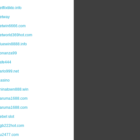
etflixtikto.info
etway
etwin6666.com
etworld369hot.com
luewin8888.info
onanza99
afe444
arlo999.net
asino
hinatown888.win
aruma1688.com
aruma1688.com
ebet slot
gb222hot.com
u2477.com