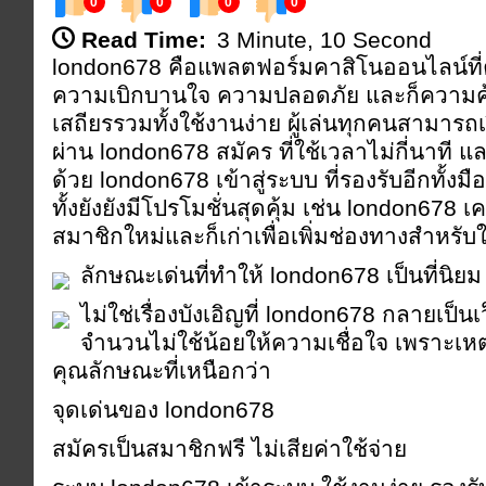
0
0
0
0
Read Time:
3 Minute, 10 Second
london678 คือแพลตฟอร์มคาสิโนออนไลน์ที่คร
ความเบิกบานใจ ความปลอดภัย และก็ความคุ้
เสถียรรวมทั้งใช้งานง่าย ผู้เล่นทุกคนสามารถเ
ผ่าน london678 สมัคร ที่ใช้เวลาไม่กี่นาที แ
ด้วย london678 เข้าสู่ระบบ ที่รองรับอีกทั้งม
ทั้งยังยังมีโปรโมชั่นสุดคุ้ม เช่น london678 เ
สมาชิกใหม่และก็เก่าเพื่อเพิ่มช่องทางสำหร
ลักษณะเด่นที่ทำให้ london678 เป็นที่นิยม
ไม่ใช่เรื่องบังเอิญที่ london678 กลายเป็นเว็
จำนวนไม่ใช้น้อยให้ความเชื่อใจ เพราะเหต
คุณลักษณะที่เหนือกว่า
จุดเด่นของ london678
สมัครเป็นสมาชิกฟรี ไม่เสียค่าใช้จ่าย