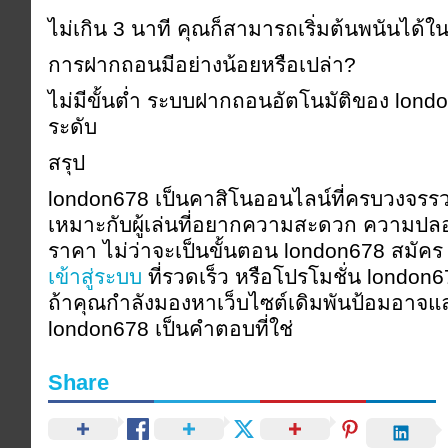
ไม่เกิน 3 นาที คุณก็สามารถเริ่มต้นพนันได้ใน
การฝากถอนมีอย่างน้อยหรือเปล่า?
ไม่มีขั้นต่ำ ระบบฝากถอนอัตโนมัติของ london
ระดับ
สรุป
london678 เป็นคาสิโนออนไลน์ที่ครบวงจรรวมท
เหมาะกับผู้เล่นที่อยากความสะดวก ความปล
ราคา ไม่ว่าจะเป็นขั้นตอน london678 สมัคร 
เข้าสู่ระบบ
ที่รวดเร็ว หรือโปรโมชั่น london67
ถ้าคุณกำลังมองหาเว็บไซต์เดิมพันป้อมอาจ
london678 เป็นคำตอบที่ใช่
Share