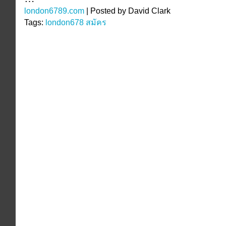
london6789.com
|
Posted by David Clark
Tags:
london678 สมัคร