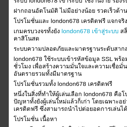
ระบบ london678 เข้าระบบ ใช้งานง่าย รองร
ฝากถอนอัตโนมัติ ไม่มีอย่างน้อย รวดเร็วด้านใ
โปรโมชั่นและ london678 เครดิตฟรี แจกจริงว
เกมครบวงจรทั้งยัง
london678 เข้าสู่ระบบ
สล็
คาสิโนสด
ระบบความปลอดภัยและมาตรฐานระดับสาก
london678 ใช้ระบบเข้ารหัสข้อมูล SSL พร้
ชั่วโมง เพื่อสร้างความมั่นใจและความเชื่อมั่
อันตรายรวมทั้งมีมาตรฐาน
โปรโมชั่นรวมทั้ง london678 เครดิตฟรี
หนึ่งในสิ่งที่ทำให้ผู้เล่นเลือก london678 คือโ
ปัญหาทั้งยังผู้เล่นใหม่แล้วก็เก่า โดยเฉพาะอย
เครดิตฟรี ซึ่งสามารถนำไปต่อยอดการเล่นได้
โปรโมชั่น เนื้อหา