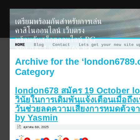
เตรียมพร้อมกันสำหรับการเล่น
คาสิโนออนไลน์ เว็บตรง
พร้อมกับสล็อตออนไลน์ PG
HOME
Blog
Contact
Lets get your new site u
Slot และ Livebar168 ที่จะ
ช่วยเพิ่มโอกาสในการได้เงิน
Archive for the ‘london6789.
จริง! いまずひろし
Category
https://hiroshi-i.net สนุกกับเว็บคาสิโนออนไลน์ เว็บ
ตรง พร้อมกับสล็อตออนไลน์ PG Slot และ Livebar168 ที่
จะช่วยเพิ่มความสนุกสนานและได้รับเครดิตฟรี! 今津 寛 南
london678 สมัคร 19 October l
スーダン 治安
วินัยในการเดิมพันแจ้งเตือนเมื่อถึ
วันช่วยลดความเสี่ยงการหมดตัวจ
by Yasmin
ตุลาคม 6th, 2025