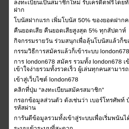
ลงทะเบียนเป็นสมาชิกใหม่ รับเครดิตฟรีโดยทั
ฝาก
โบนัสฝากแรก เพิ่มโบนัส 50% ของยอดฝากคร
คืนยอดเสีย คืนยอดเสียสูงสุด 5% ทุกสัปดาห์
กิจกรรมรายวัน ร่วมสนุกเพื่อลุ้นโบนัสแล้วก็
กรรมวิธีการสมัครแล้วก็เข้าระบบ london67
การ london678 สมัคร รวมทั้ง london678 เข
เข้าใจง่ายรวมทั้งรวดเร็ว ผู้เล่นทุกคนสามา
เข้าสู่เว็บไซต์ london678
คลิกที่ปุ่ม “ลงทะเบียนสมัครสมาชิก”
กรอกข้อมูลส่วนตัว ดังเช่นว่า เบอร์โทรศัพท์
รหัสผ่าน
การันตีข้อมูลรวมทั้งเข้าสู่ระบบเพื่อเริ่มพนันได
ระบบเข้าระบบที่สะดวก