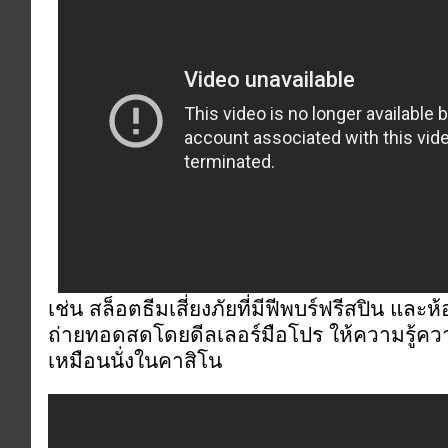
เช่น สล็อตธีมเสี่ยงภัยที่มีฟีพบร์ฟรีสปิน และห
ถ่ายทอดสดโดยดีลเลอร์มือโปร ให้ความรู้ควา
เหมือนนั่งในคาสิโน