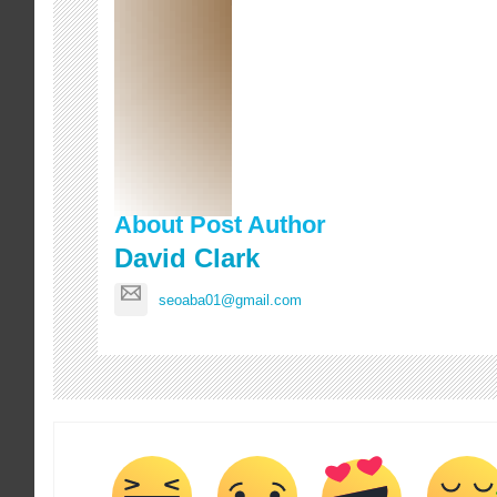
About Post Author
David Clark
seoaba01@gmail.com