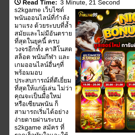
Read Time:
3 Minute, 21 Second
s2kgame เว็บไซต์
พนันออนไลน์ที่กำลัง
มาแรง ด้วยระบบที่ล้ำ
สมัยและไม่มีอันตราย
ที่สุดในยุคนี้ ครบ
วงจรอีกทั้ง คาสิโนสด
สล็อต พนันกีฬา และ
เกมออนไลน์อื่นๆที่
พร้อมมอบ
ประสบการณ์ที่ดีเยี่ยม
ที่สุดให้แก่ผู้เล่น ไม่ว่า
คุณจะเป็นมือใหม่
หรือเซียนพนัน ก็
สามารถเริ่มได้อย่าง
ง่ายดายผ่านระบบ
s2kgame สมัคร ที่