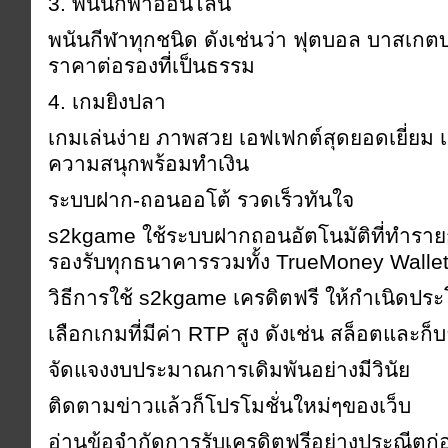
3. พนันกีฬาออนไลน์
พนันกีฬาทุกชนิด ดังเช่นว่า ฟุตบอล บาสเกต
ราคาต่อรองที่เป็นธรรม
4. เกมยิงปลา
เกมเล่นง่าย ภาพสวย เอฟเฟกต์สุดยอดเยี่ยม เ
ความสนุกพร้อมทำเงิน
ระบบฝาก-ถอนออโต้ รวดเร็วทันใจ
s2kgame ใช้ระบบฝากถอนอัตโนมัติที่ทำรายก
รองรับทุกธนาคารรวมทั้ง TrueMoney Walle
วิธีการใช้ s2kgame เครดิตฟรี ให้กำเนิดประ
เลือกเกมที่มีค่า RTP สูง ดังเช่น สล็อตและก็
จัดแจงงบประมาณการเดิมพันอย่างมีวินัย
ติดตามข่าวแล้วก็โปรโมชั่นใหม่ๆของเว็บ
อ่านข้อจำกัดการรับเครดิตฟรีอย่างประณีตก่