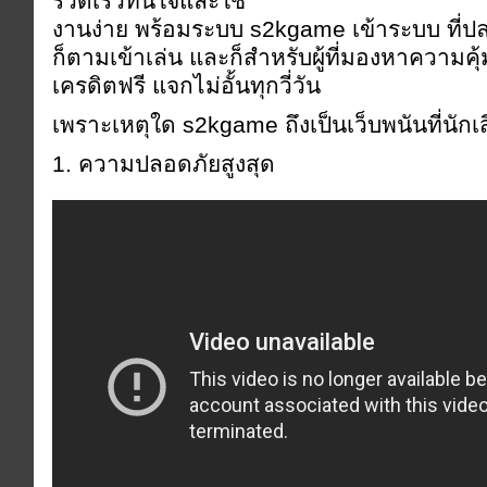
รวดเร็วทันใจและใช้
งานง่าย พร้อมระบบ s2kgame เข้าระบบ ที่ปลอ
ก็ตามเข้าเล่น และก็สำหรับผู้ที่มองหาความคุ้
เครดิตฟรี แจกไม่อั้นทุกวี่วัน
เพราะเหตุใด s2kgame ถึงเป็นเว็บพนันที่นักเส
1. ความปลอดภัยสูงสุด