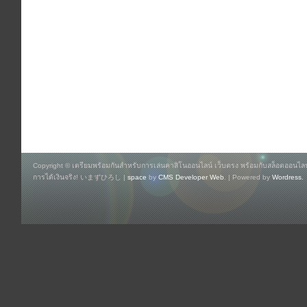
Copyright © เตรียมพร้อมกันสำหรับการเล่นคาสิโนออนไลน์ เว็บตรง พร้อมกับสล็อตออนไลน์
การได้เงินจริง! いまずひろし |
space
by
CMS Developer Web
. | Powered by
Wordress.