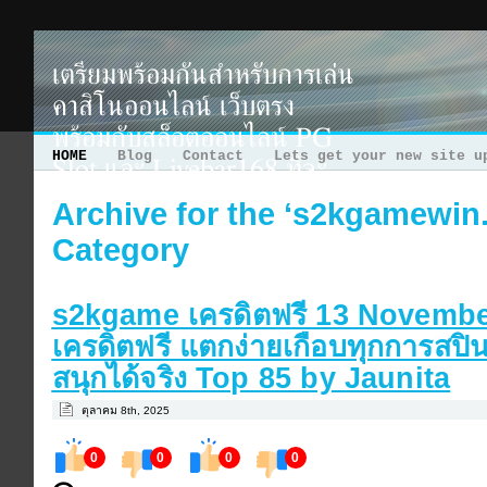
เตรียมพร้อมกันสำหรับการเล่น
คาสิโนออนไลน์ เว็บตรง
พร้อมกับสล็อตออนไลน์ PG
HOME
Blog
Contact
Lets get your new site u
Slot และ Livebar168 ที่จะ
ช่วยเพิ่มโอกาสในการได้เงิน
Archive for the ‘s2kgamewin
จริง! いまずひろし
Category
https://hiroshi-i.net สนุกกับเว็บคาสิโนออนไลน์ เว็บ
ตรง พร้อมกับสล็อตออนไลน์ PG Slot และ Livebar168 ที่
จะช่วยเพิ่มความสนุกสนานและได้รับเครดิตฟรี! 今津 寛 南
s2kgame เครดิตฟรี 13 Novemb
スーダン 治安
เครดิตฟรี แตกง่ายเกือบทุกการสป
สนุกได้จริง Top 85 by Jaunita
ตุลาคม 8th, 2025
0
0
0
0