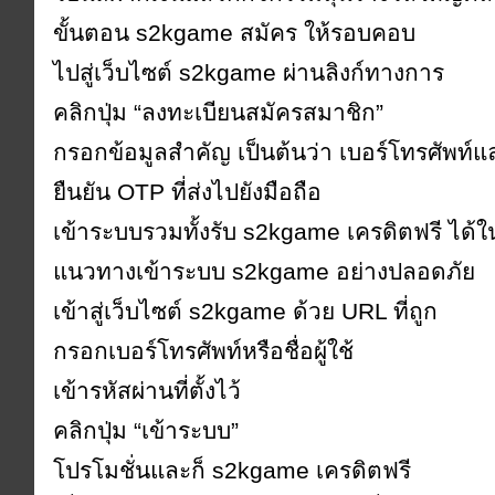
ขั้นตอน s2kgame สมัคร ให้รอบคอบ
ไปสู่เว็บไซต์ s2kgame ผ่านลิงก์ทางการ
คลิกปุ่ม “ลงทะเบียนสมัครสมาชิก”
กรอกข้อมูลสำคัญ เป็นต้นว่า เบอร์โทรศัพท์แ
ยืนยัน OTP ที่ส่งไปยังมือถือ
เข้าระบบรวมทั้งรับ s2kgame เครดิตฟรี ได้ใ
แนวทางเข้าระบบ s2kgame อย่างปลอดภัย
เข้าสู่เว็บไซต์ s2kgame ด้วย URL ที่ถูก
กรอกเบอร์โทรศัพท์หรือชื่อผู้ใช้
เข้ารหัสผ่านที่ตั้งไว้
คลิกปุ่ม “เข้าระบบ”
โปรโมชั่นและก็ s2kgame เครดิตฟรี