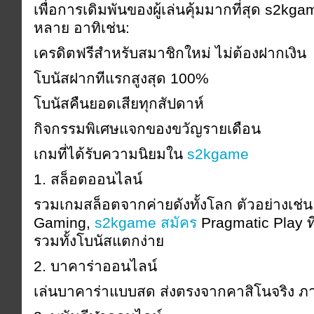
เพื่อการเดิมพันของผู้เล่นคุ้มมากที่สุด s2k
หลาย อาทิเช่น:
เครดิตฟรีสำหรับสมาชิกใหม่ ไม่ต้องฝากเงิน
โบนัสฝากทีแรกสูงสุด 100%
โบนัสคืนยอดเสียทุกสัปดาห์
กิจกรรมพิเศษแจกของขวัญรายเดือน
เกมที่ได้รับความนิยมใน
s2kgame
1. สล็อตออนไลน์
รวมเกมสล็อตจากค่ายดังทั้งโลก ตัวอย่างเช่น
Gaming,
s2kgame สมัคร
Pragmatic Play ท
รวมทั้งโบนัสแตกง่าย
2. บาคาร่าออนไลน์
เล่นบาคาร่าแบบสด ส่งตรงจากคาสิโนจริง ภ