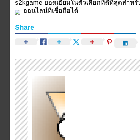
s2kgame ยอดเยี่ยมในตัวเลือกที่ดีที่สุดสำหรับ
ออนไลน์ที่เชื่อถือได้
Share