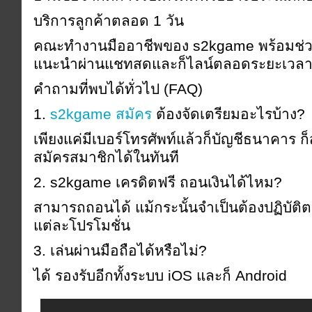
บริการลูกค้าตลอด 1 วัน
คณะทำงานมืออาชีพของ s2kgame พร้อมช่วย
แนะนำผ่านแชทสดและก็ไลน์ตลอดระยะเวล
คำถามที่พบได้ทั่วไป (FAQ)
1.
s2kgame สมัคร
ต้องจัดเตรียมอะไรบ้าง?
เพียงแค่มีเบอร์โทรศัพท์แล้วก็บัญชีธนาคาร 
สมัครสมาชิกได้ในทันที
2. s2kgame เครดิตฟรี ถอนเงินได้ไหม?
สามารถถอนได้ แม้กระนั้นจำเป็นต้องปฏิบัติตา
แต่ละโปรโมชั่น
3. เล่นผ่านมือถือได้หรือไม่?
ได้ รองรับอีกทั้งระบบ iOS และก็ Android