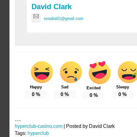
David Clark
seoaba01@gmail.com
Happy
Sad
Sleepy
Excited
0
%
0
%
0
%
0
%
…
hyperclub-casino.com
|
Posted by David Clark
Tags:
hyperclub