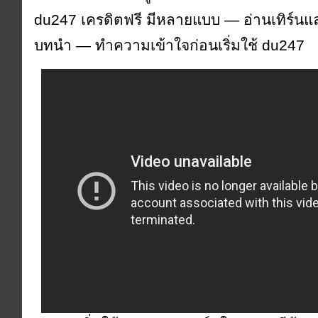
du247 เครดิตฟรี มีหลายแบบ — อ่านเทิร์นแล
บทนำ — ทำความเข้าใจก่อนเริ่มใช้ du247