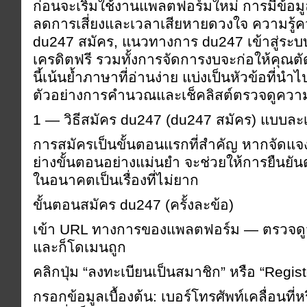
ก่อนจะเริ่มใช้งานแพลตฟอร์มใหม่ การมีข้อมู
ลดการเสี่ยงและเวลาเสียหายดวงใจ ความรู้ค
du247 สมัคร, แนวทางการ du247 เข้าสู่ระบบ
เครดิตฟรี รวมทั้งการจัดการงบจะก่อให้คุณตัดสิ
นี้เน้นย้ำภาษาที่อ่านง่าย แบ่งเป็นหัวข้อที่นำไ
ตัวอย่างการคำนวณและเช็คลิสต์ตรวจดูความ
1 — วิธีสมัคร du247 (du247 สมัคร) แบบละ
การสมัครเป็นขั้นตอนแรกที่สำคัญ หากจัดแจ
ย่างขั้นตอนอย่างแม่นยำ จะช่วยให้การยืนยั
ในอนาคตเป็นเรื่องที่ไม่ยาก
ขั้นตอนสมัคร du247 (ครั้งละข้อ)
เข้า URL ทางการของแพลตฟอร์ม — ตรวจดูว่าเ
และก็โดเมนถูก
คลิกปุ่ม “ลงทะเบียนเป็นสมาชิก” หรือ “Regist
กรอกข้อมูลเบื้องต้น: เบอร์โทรศัพท์เคลื่อนที่หร