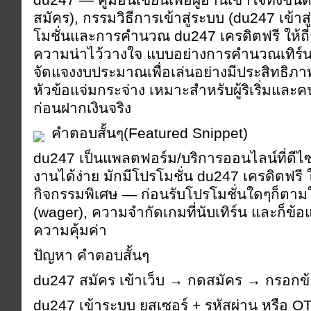
สมัคร), กรรมวิธีการเข้าสู่ระบบ (du247 เข้
โมชั่นและการคำนวณ du247 เครดิตฟรี ให้ถี่ถ้
ความน่าไว้วางใจ แบบอย่างการคำนวณเทิร์
จัดแจงงบประมาณเพื่อเล่นอย่างมีประสิทธิภา
หัวข้อแจ่มกระจ่าง เหมาะสำหรับผู้ริเริ่มแล
ก่อนฝากเงินจริง
คำตอบสั้นๆ(Featured Snippet)
du247 เป็นแพลตฟอร์ม/บริการออนไลน์ที่ดีไซ
งานได้ง่าย มักมีโปรโมชั่น du247 เครดิตฟรี ให
กิจกรรมพิเศษ — ก่อนรับโปรโมชั่นใดๆก็ตามใ
(wager), ความจำกัดเกมที่นับเทิร์น และก็ข้อ
ความคุ้มค่า
ปัญหา คำตอบสั้นๆ
du247 สมัคร เข้าเว็บ → กดสมัคร → กรอกข
du247 เข้าระบบ ยูสเซอร์ + รหัสผ่าน หรือ OTP