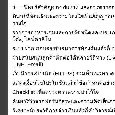
4 — ฟีพบร์สำคัญของ du247 และการตรวจตร
ฟีพบร์ที่ชัดแจ้งและความโล่งใสเป็นสัญญาณข
วางใจ
รายการอาหารเกมและการจัดชนิดและประเภทช
โต๊ะ, ไลฟ์คาสิโน
ระบบฝาก-ถอนรองรับธนาคารท้องถิ่นแล้วก็ e-w
ฝ่ายสนับสนุนลูกค้าติดต่อได้หลายวิถีทาง (L
LINE, Email)
เว็บมีการเข้ารหัส (HTTPS) รวมทั้งแนวทางค
แสดงเงื่อนไขโปรโมชั่นแล้วก็ข้อกำหนดอย่าง
Checklist เพื่อตรวจตราความน่าไว้ใจ
ค้นหารีวิวจากฟอรัมอิสระและความคิดเห็นจากผ
วิเคราะห์ประวัติการจ่ายเงินแล้วก็คำวิจารณ์