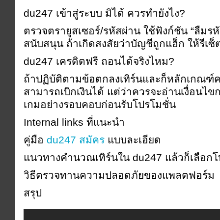
du247 เข้าสู่ระบบ มิได้ ควรทำยังไง?
ตรวจตรายูสเซอร์/รหัสผ่าน ใช้ฟังก์ชัน “ลืมรห
สนับสนุน ถ้าเกิดสงสัยว่าบัญชีถูกแฮ็ก ให้รีเซ็
du247 เครดิตฟรี ถอนได้จริงไหม?
ถ้าปฏิบัติตามข้อตกลงเทิร์นและก็หลักเกณฑ์
สามารถเบิกเงินได้ แต่ว่าควรจะอ่านเงื่อน
เกมอย่างรอบคอบก่อนรับโปรโมชั่น
Internal links ที่แนะนำ
คู่มือ
du247 สมัคร
แบบละเอียด
แนวทางคำนวณเทิร์นใน du247 แล้วก็เลือกโบน
วิธีตรวจทานความปลอดภัยของแพลตฟอร์ม
สรุป