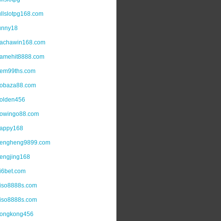
ullslotpg168.com
unny18
achawin168.com
amehit8888.com
em99ths.com
obaza88.com
olden456
owingo88.com
appy168
engheng9899.com
engjing168
i6bet.com
iso8888s.com
iso8888s.com
ongkong456