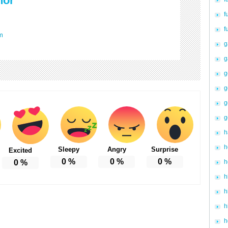
hor
f
f
m
g
g
g
g
g
g
h
h
Sleepy
Angry
Surprise
Excited
0
%
0
%
0
%
h
0
%
h
h
h
h