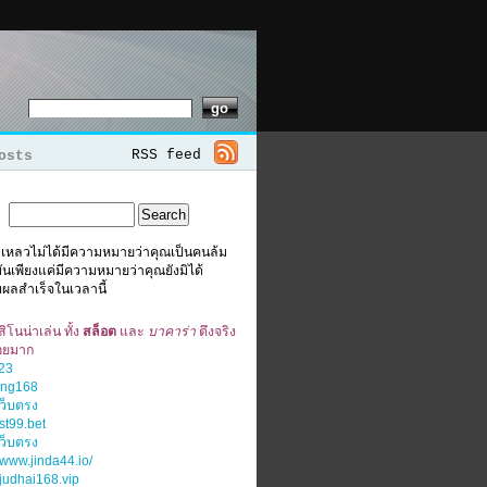
RSS feed
osts
เหลวไม่ได้มีความหมายว่าคุณเป็นคนล้ม
ันเพียงแค่มีความหมายว่าคุณยังมิได้
ผลสำเร็จในเวลานี้
ิโนน่าเล่น ทั้ง
สล็อต
และ
บาคาร่า
ตึงจริง
อยมาก
23
ing168
ว็บตรง
/st99.bet
ว็บตรง
//www.jinda44.io/
/judhai168.vip