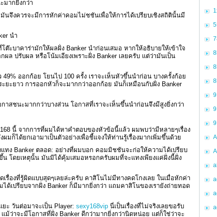
มากยิ่งกว่า
1
 มันจึงควรจะมีการหักค่าคอมไม่ชชันเพื่อให้การได้เปรียบเชิงสถิตินั้นมี
5
ker นำ
7
่โต๊ะบาคาร่ามักให้ผลฝั่ง Banker นำก่อนเสมอ หากให้อธิบายให้เข้าใจ
8
อกผล ปรับผล หรือโน้มเอียงเพราะฝั่ง Banker เลยครับ แต่ว่ามันเป็น
8
 49% ออกก้อย โยนไป 100 ครั้ง เราจะเห็นหัวขึ้นนำก่อน บางครั้งก้อย
8
นระยะยาว การออกหัวก็จะมากกว่าออกก้อย มันก็เหมือนกับฝั่ง Banker
9
อกาสชนะมากกว่าบางส่วน โอกาสที่เราจะเห็นขึ้นนำก่อนจึงมีสูงยิ่งกว่า
9
9
68 นี้ จากการที่ผมได้หาคำตอบของหัวข้อนี้แล้ว ผมพบว่ามีหลายๆเรื่อง
A
ึ่งผมก็ได้ยกเอามาเป็นตัวอย่างเพื่อชี้แจงให้ท่านรู้เรื่องมากเพิ่มขึ้นด้วย
ทง Banker ตลอด: อย่างที่ผมบอก คอมมิชชันจะก่อให้ความได้เปรียบ
A
ึ้น โดยเหตุนั้น มันมิได้คุ้มเสมอหรอกครับผมที่จะแทงเพียงแค่ฝั่งนี้ฝั่ง
a
เรื่องที่รู้ผิดแบบสุดๆเลยล่ะครับ คาสิโนไม่มีทางคดโกงเลย ในเมื่อหักค่า
a
ด้เปรียบจากฝั่ง Banker ก็มีมากยิ่งกว่า แถมคาสิโนของเรายังถ่ายทอด
a
แยะ วันต่อมาจะเป็น Player:
sexy168vip
นี่เป็นเรื่องที่ไม่จริงเลยขอรับ
a
แม้ว่าจะมีโอกาสที่ฝั่ง Banker ดีกว่ามากยิ่งกว่านิดหน่อย แต่ก็ใช่ว่าจะ