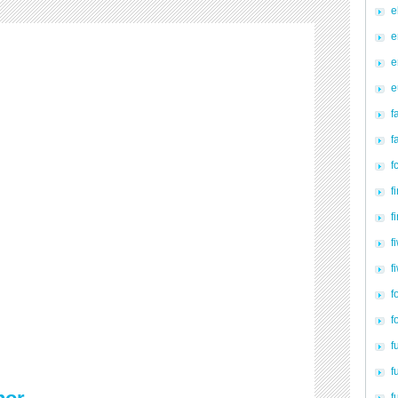
e
e
e
e
f
f
f
f
f
f
f
f
f
f
f
f