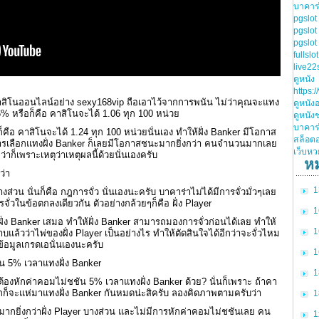
บาคาร
pgslot
pgslot
pgslot
fullslot
live22s
ดูหนัง
https:
คาสิโนออนไลน์อย่าง sexy168vip ถือเอาไว้จากการพนัน ไม่ว่าคุณจะแทง
ดูหนัง
.06% หรือก็คือ คาสิโนจะได้ 1.06 ทุก 100 หน่วย
ดูหนัง
บาคาร
ือก็คือ คาสิโนจะได้ 1.24 ทุก 100 หน่วยนั่นเอง ทำให้ฝั่ง Banker มีโอกาส
สล็อต
น การเลือกแทงฝั่ง Banker ก็เลยมีโอกาสชนะมากยิ่งกว่า คนจำนวนมากเลย
เว็บหว
าก็เพราะเหตุว่าเหตุผลนี้ด้วยนั่นเองครับ
หม
ว่า
1
าบางส่วน นั่นก็คือ กฎการจั่ว นั่นเองนะครับ บาคาร่าไม่ได้มีการจั่วมั่วๆเลย
จั่วในข้อตกลงเดียวกัน ตัวอย่างกล้วยๆก็คือ ฝั่ง Player
1
อนฝั่ง Banker เสมอ ทำให้ฝั่ง Banker สามารถมองการจั่วก่อนได้เลย ทำให้
1
แล้วว่าไพ่ของฝั่ง Player เป็นอย่างไร ทำให้ตัดสินใจได้อีกว่าจะจั่วไหม
็นข้อมูลเกรดเอนั่นเองนะครับ
1
น 5% เวลาแทงฝั่ง Banker
1
้องหักค่าคอมไม่ชชัน 5% เวลาแทงฝั่ง Banker ด้วย? นั่นก็เพราะ ถ้าคา
ลกก็จะแห่มาแทงฝั่ง Banker กันหมดน่ะสิครับ ลองคิดภาพตามครับว่า
1
มากยิ่งกว่าฝั่ง Player บางส่วน และไม่มีการหักค่าคอมไม่ชชันเลย คน
1