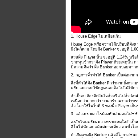
1. House Edge ไม่เหมือนกัน
House Edge หรือความได้เปรียบที่ฝั่ง
ฝั่งใดก็ตาม โดยฝั่ง Banker จะอยู่ที่ 1
ส่วนฝั่ง Player นั้น จะอยู่ที่ 1.24% หร
ขาดทุนช้ากว่าฝั่ง Player ด้วยเหตุนั้
มีความคิดว่า ฝั่ง Banker ออกบ่อยมากกว่
2. กฎการจั่วทำให้ Banker เป็นต่อมากก
สิ่งที่ทำให้ฝั่ง Banker ดีกว่ามากยิ่งกว่
ครับ แต่ว่าจะใช้กฎคนละฝั่ง ไม่ได้ใช้การ
จำเป็นจะต้องตัดสินใจจั่วหรือไม่จั่วก่
เหนือกว่ามากกว่า บาคาร่า เพราะว่าทราบ
จั่ว โดยใช้ไพ่ใบที่ 3 ของฝั่ง Player เป
3. แล้วเพราะอะไรต้องหักค่าคอมไม่ชชั
สงสัยไหมครับผมว่าเพราะเหตุใดจำเป็นต
สิโนไม่หักเลยแม้แต่บาทเดียว คนทั่วโ
ถ้าเกิดแทงฝั่ง Banker แล้วมีโอกาสชนะ