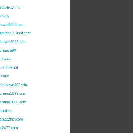
etflixtikto.info
etway
etwin6666.com
etworld369hot.com
luewin8888.info
onanza99
afe444
arlo999.net
asino
hinatown888.win
aruma1688.com
aruma1688.com
ebet slot
gb222hot.com
u2477.com