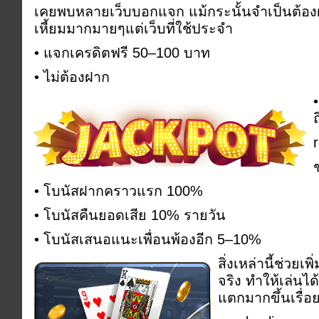
เคยพบหลายเว็บบอกแจก แม้กระนั้นจำเป็นต้อง
เหี้ยมมากมายๆแต่เว็บที่ใช้ประจำ
• แจกเครดิตฟรี 50–100 บาท
• ไม่ต้องฝาก
ช
• โบนัสฝากคราวแรก 100%
• โบนัสคืนยอดเสีย 10% รายวัน
• โบนัสเสนอแนะเพื่อนพ้องอีก 5–10%
สิ่งเหล่านี้ช่วยเพ
จริง ทำให้เล่นได
แตกมากขึ้นเรื่อ