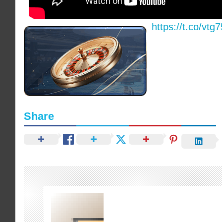
https://t.co/vt
Share