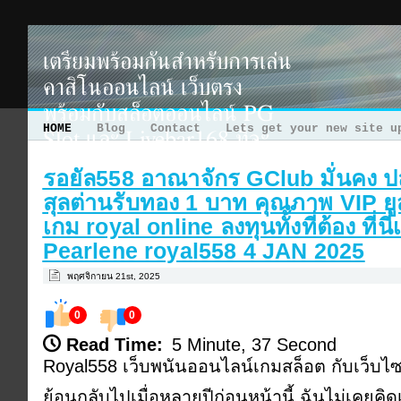
เตรียมพร้อมกันสำหรับการเล่น
คาสิโนออนไลน์ เว็บตรง
พร้อมกับสล็อตออนไลน์ PG
HOME
Blog
Contact
Lets get your new site u
Slot และ Livebar168 ที่จะ
ช่วยเพิ่มโอกาสในการได้เงิน
รอยัล558 อาณาจักร GClub มั่นคง ป
จริง! いまずひろし
สุลต่านรับทอง 1 บาท คุณภาพ VIP ยูส
https://hiroshi-i.net สนุกกับเว็บคาสิโนออนไลน์ เว็บ
เกม royal online ลงทุนทั้งที่ต้อง ที่นี
ตรง พร้อมกับสล็อตออนไลน์ PG Slot และ Livebar168 ที่
Pearlene royal558 4 JAN 2025
จะช่วยเพิ่มความสนุกสนานและได้รับเครดิตฟรี! 今津 寛 南
スーダン 治安
พฤศจิกายน 21st, 2025
0
0
Read Time:
5 Minute, 37 Second
Royal558 เว็บพนันออนไลน์เกมสล็อต กับเว็บไซ
ย้อนกลับไปเมื่อหลายปีก่อนหน้านี้ ฉันไม่เคยคิ