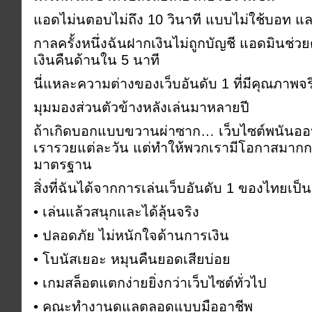
แอดไม่นตอบไม่ถึง 10 วินาที แบบไม่ใช้บอท แล
กาลครั้งหนึ่งฉันฝากเงินไม่ถูกบัญชี แอดมินช่
เงินคืนด้านใน 5 นาที
นี่แหละความต่างของเว็บอันดับ 1 ที่มีคุณภาพจร
มุมมองส่วนตัวข้างหลังเล่นมาหลายปี
ถ้าเกิดบอกแบบขวานผ่าซาก… เว็บไซต์พนันออนไ
เรารวยแต่ละวัน แต่ทำให้พวกเรามีโอกาสมากกว่า
มาตรฐาน
สิ่งที่ฉันได้จากการเล่นเว็บอันดับ 1 ของไทยเป็น
• เล่นแล้วสนุกและได้ลุ้นจริง
• ปลอดภัย ไม่หนักใจด้านการเงิน
• โบนัสเยอะ หมุนคืนยอดเสียบ่อย
• เกมสล็อตแตกง่ายยิ่งกว่าเว็บไซต์ทั่วไป
• คณะทำงานดูแลตลอดแบบมืออาชีพ