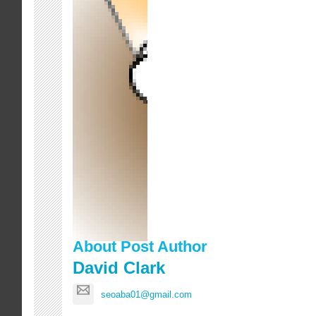
About Post Author
David Clark
seoaba01@gmail.com