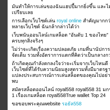
มันทำให้การเล่นของฉันแฮปปี้มากยิ่งขึ้น และไม
เปรียบเลย
การเลือกเว็บไซต์เล่น
royal online
สำคัญมากกว่
หลายเว็บไซต์ ฉันกล้ากล่าวได้ว่า
เว็บพนันออนไลน์เกมสล็อต “อันดับ 1 ของไทย” ค
ครบทุกสิ่งจริงๆ
ไม่ว่าจะเกิดเรื่องความปลอดภัย เกมที่นานัปกา
จัดเต็ม รวมทั้งอัตราการแตกที่คิดว่าเป็นกลางกว
ถ้าเกิดคุณกำลังตกลงใจว่าจะเริ่มจากเว็บไหนด
เว็บไซต์ที่ได้รับความนิยมสูงสุดรวมทั้งมีมาตร
แปลงประสบการณ์การเล่นสล็อตของคุณไปอย่างสิ้
พบ
สมัครสล็อตออนไลน์ royal558 royal558 31 มก
1 เรื่องเกมสล็อต royal558True wallet Top 24
ขอขอบพระคุณwebsite
รอยัล558