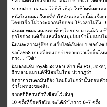
• ความตรึงใจแรกเป็น “มันต่างจากเว็บไซต์อื่นจ
ระบบฝาก–ถอนออโต้ที่เร็วที่สุดในชีวิตที่เคยเจอ
หนึ่งในเหตุผลใหญ่ที่ทำให้ฉันเล่นเว็บนี้ต่อเรื่อ
โคตรเร็ว ไม่ว่าจะฝากหรือถอน ใช้เวลาไม่ถึง 10
ฉันเคยทดลองถอนตกดึกๆโดยประมาณตีสอง ซึ่
ถูกใจถ่วง แต่เว็บแห่งนี้ถอนปุบปับเข้าปั๊บแบบไ
นี่แหละความรู้สึกของเว็บไซต์อันดับ 1 ของไทยท
รอยัล558 เกมสล็อตแตกง่ายดายกว่าเว็บอื่นไ
ตรง… “ใช่!”
ฉันลองเล่น royal558 หลายค่าย ทั้ง PG, Joker
อีกหลายแบรนด์ที่นิยมในไทย ปรากฏว่า
อัตราการแตกมันดีจัง โดยยิ่งไปกว่านั้นตอนหัวค่ำ 
ชั่วโมงทองของฉัน
จากสถิติส่วนตัวที่เขียนไว้เล่นๆ
10 ครั้งที่ซื้อฟรีสปิน จะได้กำไรราว 6–7 ครั้ง