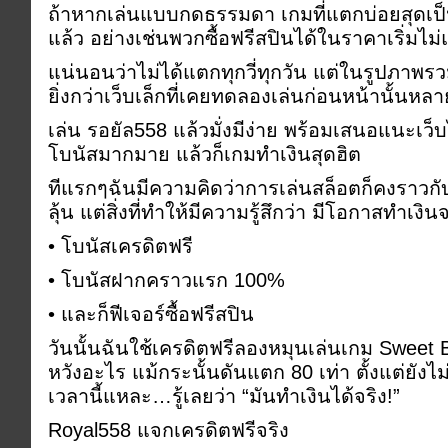
ถ้าหากเล่นแบบกดธรรมดา เกมที่แตกบ่อยสุดเป
แล้ว อย่างเช่นพวกซื้อฟรีสปินได้ในราคาเริ่มไม
แน่นอนว่าไม่ได้แตกทุกวี่ทุกวัน แต่ในรูปภาพร
ยิ่งกว่าเว็บเล็กที่เคยทดลองเล่นก่อนหน้านั้นหลา
เล่น รอยัล558 แล้วมั่งมีง่าย พร้อมเสนอแนะเว็
โบนัสมากมาย แล้วก็เกมทำเงินสุดฮิต
ทีแรกๆฉันมีความคิดว่าการเล่นสล็อตก็คงราวกับ
ลุ้น แต่สิ่งที่ทำให้มีความรู้สึกว่า มีโอกาสทำเงินจร
• โบนัสเครดิตฟรี
• โบนัสฝากคราวแรก 100%
• และก็ฟีเจอร์ซื้อฟรีสปิน
วันนั้นฉันใช้เครดิตฟรีลองหมุนเล่นเกม Sweet
หวังอะไร แม้กระนั้นดันแตก 80 เท่า ตั้งแต่ยังไ
เวลานี้แหละ…รู้เลยว่า “มันทำเงินได้จริง!”
Royal558 แจกเครดิตฟรีจริง