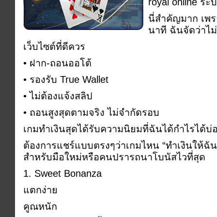
royal online ร
นี่สำคัญมาก เพร
นาที ฉันจัดว่าไม
เว็บไซต์ที่ดีควร
• ฝาก-ถอนออโต้
• รองรับ True Wallet
• ไม่ต้องแจ้งสลิป
• ถอนสูงสุดตามจริง ไม่จำกัดรอบ
เกมทำเงินสุดได้รับความนิยมที่ฉันได้กำไรได้บ่อ
ต้องการแชร์แบบตรงๆว่าเกมไหน “ทำเงินให้ฉันจ
สำหรับมือใหม่หรือคนปรารถนาโบนัสไวที่สุด
1. Sweet Bonanza
แตกง่าย
คูณหนัก