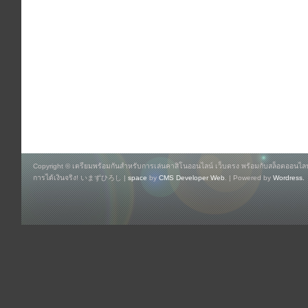
Copyright © เตรียมพร้อมกันสำหรับการเล่นคาสิโนออนไลน์ เว็บตรง พร้อมกับสล็อตออนไลน์
การได้เงินจริง! いまずひろし |
space
by
CMS Developer Web
. | Powered by
Wordress.