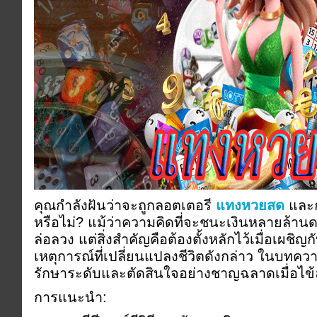
คุณกำลังฝันว่าจะถูกลอตเตอรี
แทงหวยสด
และก
หรือไม่? แม้ว่าความคิดที่จะชนะเงินหลายล้านด
ล่อลวง แต่สิ่งสำคัญคือต้องตั้งหลักไว้เมื่อเผช
เหตุการณ์ที่เปลี่ยนแปลงชีวิตดังกล่าว ในบทควา
รักษาระดับและตัดสินใจอย่างชาญฉลาดเมื่อไข้
การแนะนำ: