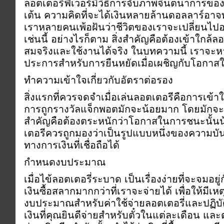
ลอตเตอรีฟีเวอร์มีวิธีการจับภาพจินตนาการขอ
เต้น ความคิดที่จะได้เงินหลายล้านดอลลาร์อา
เราหลายคนเพ้อฝันว่าชีวิตของเราจะเปลี่ยนไปอ
เช่นนี้ อย่างไรก็ตาม สิ่งสำคัญคือต้องเข้าใกล้ล
สมจริงและใช้งานได้จริง ในบทความนี้ เราจะหาร
ประการสำหรับการยืนหยัดเมื่อเผชิญกับโอกาส
ทำความเข้าใจเกี่ยวกับอัตราต่อรอง
สิ่งแรกที่ควรจดจำเมื่อเล่นลอตเตอรีคือการเข้
การถูกรางวัลแจ็กพอตมักจะน้อยมาก โดยมักจะอยู่ท
สำคัญคือต้องตระหนักว่าโอกาสในการชนะนั้น
เตอรีควรถูกมองว่าเป็นรูปแบบหนึ่งของความบัน
ทางการเงินที่เชื่อถือได้
กำหนดงบประมาณ
เมื่อไข้ลอตเตอรี่ระบาด เป็นเรื่องง่ายที่จะจมอยู
เงินซื้อสลากมากกว่าที่เราจะจ่ายได้ เพื่อให้มีเหต
งบประมาณสำหรับค่าใช้จ่ายลอตเตอรี่และปฏิบ
เงินที่คุณยินดีจ่ายสำหรับตั๋วในแต่ละเดือน และ