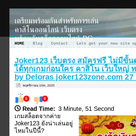
เตรียมพร้อมกันสำหรับการเล่น
คาสิโนออนไลน์ เว็บตรง
พร้อมกับสล็อตออนไลน์ PG
HOME
Blog
Contact
Lets get your new site u
Slot และ Livebar168 ที่จะ
ช่วยเพิ่มโอกาสในการได้เงิน
Joker123 เว็บตรง สมัครฟรี ไม่มีขั้
จริง! いまずひろし
ได้ทุกเกมก่อนใคร คาสิโน เว็บใหญ่ 
https://hiroshi-i.net สนุกกับเว็บคาสิโนออนไลน์ เว็บ
by Deloras joker123zone.com 27 
ตรง พร้อมกับสล็อตออนไลน์ PG Slot และ Livebar168 ที่
จะช่วยเพิ่มความสนุกสนานและได้รับเครดิตฟรี! 今津 寛 南
พฤศจิกายน 10th, 2025
スーダン 治安
0
0
Read Time:
3 Minute, 51 Second
เกมสล็อตจากค่าย
Joker123 ยังน่าเล่นอยู่
ไหมในปีนี้?