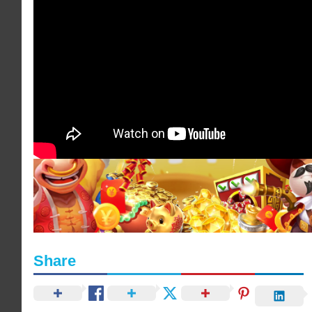
Share