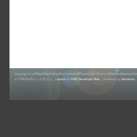
Copyright © เตรียมพร้อมกันสำหรับการเล่นคาสิโนออนไลน์ เว็บตรง พร้อมกับสล็อตออนไลน์
การได้เงินจริง! いまずひろし |
space
by
CMS Developer Web
. | Powered by
Wordress.