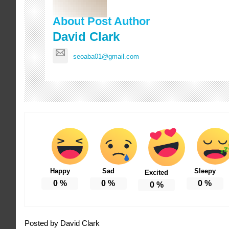
About Post Author
David Clark
seoaba01@gmail.com
Happy
Sad
Sleepy
Excited
0
%
0
%
0
%
0
%
Posted by David Clark