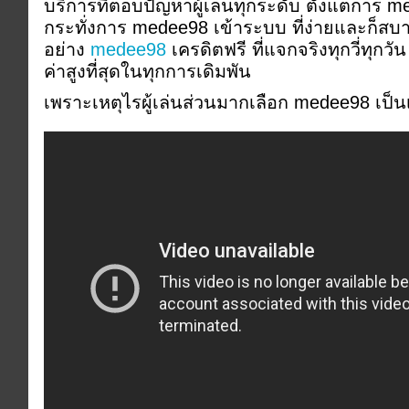
บริการที่ตอบปัญหาผู้เล่นทุกระดับ ตั้งแต่การ
กระทั่งการ medee98 เข้าระบบ ที่ง่ายและก็สบา
อย่าง
medee98
เครดิตฟรี ที่แจกจริงทุกวี่ทุกวัน 
ค่าสูงที่สุดในทุกการเดิมพัน
เพราะเหตุไรผู้เล่นส่วนมากเลือก medee98 เป็น