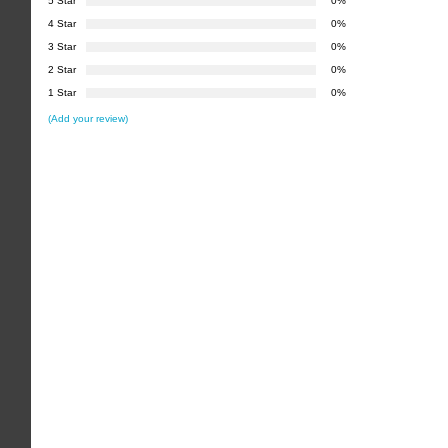
5 Star
0%
4 Star
0%
3 Star
0%
2 Star
0%
1 Star
0%
(Add your review)