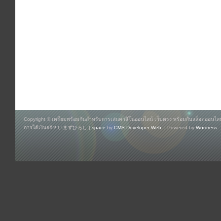
Copyright © เตรียมพร้อมกันสำหรับการเล่นคาสิโนออนไลน์ เว็บตรง พร้อมกับสล็อตออนไลน์
การได้เงินจริง! いまずひろし |
space
by
CMS Developer Web
. | Powered by
Wordress.