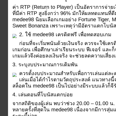
ค่า RTP (Return to Player) เป็นอัตราการจ่าย
ที่มีค่า RTP สูงยิ่งกว่า 96% มักให้ผลทดแทนที่ดี
medee98 นิยมเลือกเกมอย่าง Fortune Tiger, 
Sweet Bonanza เพราะเหตุว่ามีอัตราแตกโบนั
2. ใช้ medee98 เครดิตฟรี เพื่อทดสอบเกม
ก่อนที่จะเริ่มพนันด้วยเงินจริง ควรจะใช้เคร
เกมก่อน เพื่อศึกษาเล่าเรียนระบบ ฟีเจอร์ และก็
เกมแล้วจึงค่อยลงเงินจริง จะช่วยลดความเสี่ยง
3. ระบุงบประมาณการเดิมพัน
ควรตั้งงบประมาณสำหรับเพื่อการเล่นแต่ละคร
เล่นเมื่อได้กำไรตามวัตถุประสงค์ แนวทางนี
สล็อตใน medee98 เป็นไปอย่างมีระบบแล้วก็จีรัง
4. เล่นตอนที่โบนัสแตกบ่อย
จากสถิติของผู้เล่น พบว่าช่วง 20.00 – 01.00 น.
หลายครั้งที่สุดใน medee98 เนื่องจากมีการสุ่
ระยะนี้บ่อย