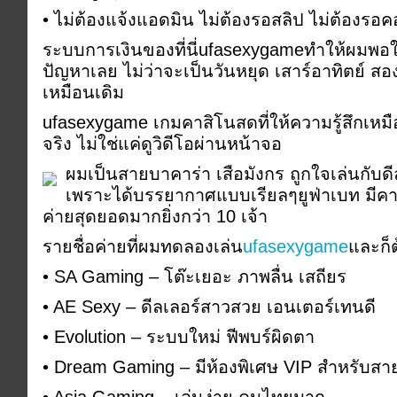
• ไม่ต้องแจ้งแอดมิน ไม่ต้องรอสลิป ไม่ต้องร
ระบบการเงินของที่นี่ufasexygameทำให้ผมพอใจ
ปัญหาเลย ไม่ว่าจะเป็นวันหยุด เสาร์อาทิตย์ สอง
เหมือนเดิม
ufasexygame เกมคาสิโนสดที่ให้ความรู้สึกเหมื
จริง ไม่ใช่แค่ดูวิดีโอผ่านหน้าจอ
ผมเป็นสายบาคาร่า เสือมังกร ถูกใจเล่นกับดีล
เพราะได้บรรยากาศแบบเรียลๆยูฟ่าเบท มีคา
ค่ายสุดยอดมากยิ่งกว่า 10 เจ้า
รายชื่อค่ายที่ผมทดลองเล่น
ufasexygame
และก็
• SA Gaming – โต๊ะเยอะ ภาพลื่น เสถียร
• AE Sexy – ดีลเลอร์สาวสวย เอนเตอร์เทนดี
• Evolution – ระบบใหม่ ฟีพบร์ผิดตา
• Dream Gaming – มีห้องพิเศษ VIP สำหรับสาย