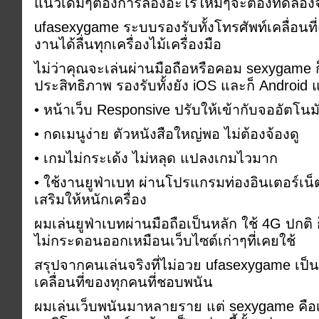
แนวเดิมๆต้องการลองอะไรใหม่ๆจะต้องทดลองจ
ufasexygame ระบบรองรับทั้งโทรศัพท์เคลื่อนที่
งานได้ลื่นทุกเครื่องไม้เครื่องมือ
ไม่ว่าคุณจะเล่นผ่านมือถือหรือคอม sexygame ก
ประสิทธิภาพ รองรับทั้งยัง iOS และก็ Androi
• หน้าเว็บ Responsive ปรับให้เข้ากับจออัตโนมั
• กดเมนูง่าย ตัวหนังสือใหญ่พอ ไม่ต้องจ้องดู
• เกมไม่กระเด้ง ไม่หลุด แปลงเกมไวมาก
• ใช้งานยูฟ่าเบท ผ่านโปรแกรมท่องอินเตอร์เน
เสริมให้หนักเครื่อง
ผมเล่นยูฟ่าเบทผ่านมือถือเป็นหลัก ใช้ 4G ปกติ 
ไม่กระดอนออกเหมือนเว็บไซต์เก่าๆที่เคยใช้
สรุปจากคนเล่นจริงที่ไม่อวย ufasexygame เป็นเ
เคลื่อนที่ของทุกคนที่ชอบพนัน
ผมเล่นเว็บพนันมาหลายราย แต่ sexygame คือเว็บ