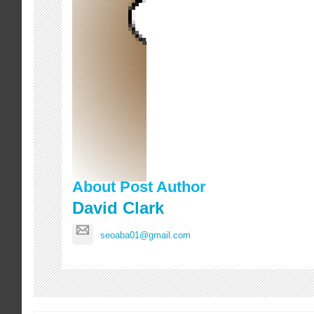
About Post Author
David Clark
seoaba01@gmail.com