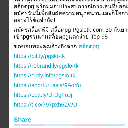
สล็อตpg พร้อมมอบประสบการณ์การเล่นที่ยอดเยี่
สมัครวันนี้เพื่อสัมผัสความสนุกสนานและก็โอ
อย่างไร้ข้อจำกัด!
สมัครสล็อตพีจี สล็อตpg Pgslotk.com 30 กันย
เข้าpgรวมเกมสล็อตpgแตกง่าย Top 95
ขอขอบพระคุณอ้างอิงจาก
สล็อตpg
https://bit.ly/pgslo-tk
https://rebrand.ly/pgslo-tk
https://cutly.info/pgslo-tk
https://shorturl.asia/9AoYu
https://cutt.ly/DrDgFoJj
https://t.co/797pxh6ZWD
Share