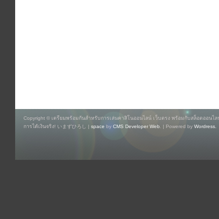
Copyright © เตรียมพร้อมกันสำหรับการเล่นคาสิโนออนไลน์ เว็บตรง พร้อมกับสล็อตออนไลน์
การได้เงินจริง! いまずひろし |
space
by
CMS Developer Web
. | Powered by
Wordress.