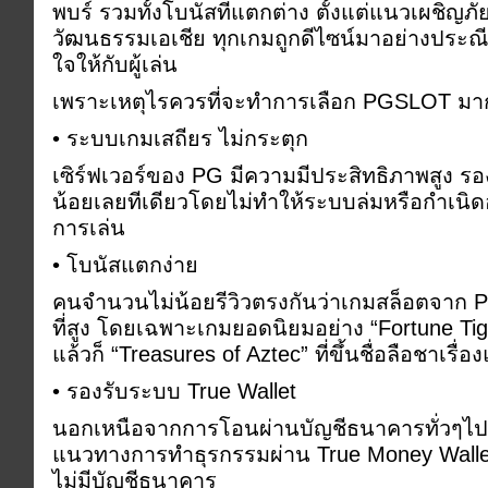
พบร์ รวมทั้งโบนัสที่แตกต่าง ตั้งแต่แนวเผชิญภ
วัฒนธรรมเอเชีย ทุกเกมถูกดีไซน์มาอย่างประณี
ใจให้กับผู้เล่น
เพราะเหตุไรควรที่จะทำการเลือก PGSLOT มากยิ
• ระบบเกมเสถียร ไม่กระตุก
เซิร์ฟเวอร์ของ PG มีความมีประสิทธิภาพสูง รอง
น้อยเลยทีเดียวโดยไม่ทำให้ระบบล่มหรือกำเนิ
การเล่น
• โบนัสแตกง่าย
คนจำนวนไม่น้อยรีวิวตรงกันว่าเกมสล็อตจาก P
ที่สูง โดยเฉพาะเกมยอดนิยมอย่าง “Fortune Ti
แล้วก็ “Treasures of Aztec” ที่ขึ้นชื่อลือชาเรื่
• รองรับระบบ True Wallet
นอกเหนือจากการโอนผ่านบัญชีธนาคารทั่วๆไป
แนวทางการทำธุรกรรมผ่าน True Money Wallet เพิ
ไม่มีบัญชีธนาคาร