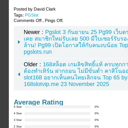
Posted by David Clark
Tags:
PGSlot
Comments Off , Pings Off.
Newer :
Pgslot 3 กันยายน 25 Pg99 เว็บตร
เคย สมาชิกใหม่รับเลย 500 มีใบเซอร์รับ
ล้าน! Pg99 เปิดโอกาสให้กับคนงบน้อย Top
pgslots.run
Older :
168สล็อต เกมลิขสิทธิ์แท้ ครบทุกกา
ต้องทำเทิร์น ฝากถอน ไม่มีขั่นต่ำ คาสิโน
slot168 อยากเห็นคนไทยเลิกจน Top 65 by
168slotvip.me 23 November 2025
Average Rating
5 Star
0%
4 Star
0%
3 Star
0%
2 Star
0%