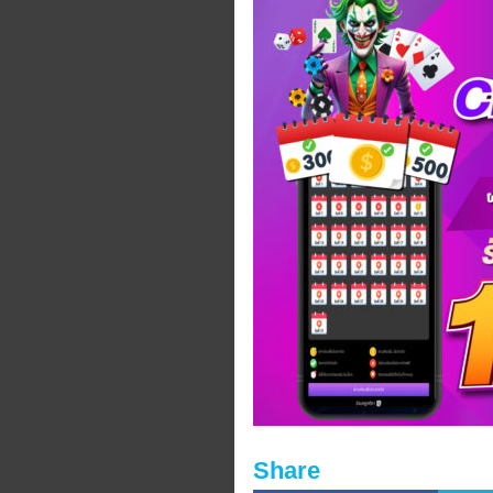
Share