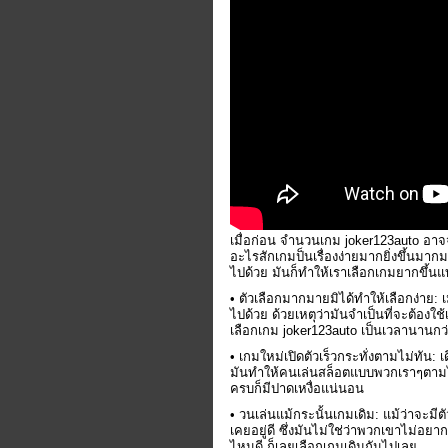
เมื่อก่อน จำนวนเกม joker123auto อาจจ
อะไรสักเกมป็นเรื่องง่ายมากยิ่งขึ้นมากม
ไปด้วย มันก็ทำให้เราเลือกเกมยากขึ้นแบบ
• ตัวเลือกมากมายมิได้ทำให้เลือกง่าย: เ
ไปด้วย ด้วยเหตุว่ามันจำเป็นที่จะต้อง
เลือกเกม joker123auto เป็นเวลานานกว่
• เกมใหม่เปิดตัวเร็วกระทั่งตามไม่ทัน:
มันทำให้คนเล่นสล็อตแบบพวกเราๆตามไ
ครบก็มีปาดเหงื่อแน่นอน
• วนเล่นแม้กระนั้นเกมเดิม: แม้ว่าจะมี
เคยอยู่ดี ซึ่งมันไม่ใช่ว่าพวกเขาไม่อ
ไหนดี ก็เลยเลือกเกมเดิมกันไปเลย