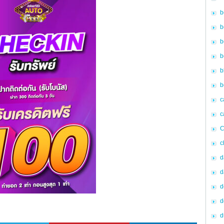
b
b
b
b
b
b
c
c
C
c
d
d
d
d
d