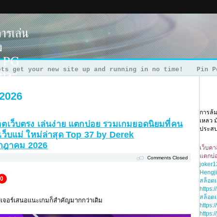
ารเล่น
ง
์ PG
ets get your new site up and running in no time!
Pin P
ี่จะ
เงิน
 2026
การล้ม
อนไลน์ เว็บ
เหลว ม
ตเว็บตรง เล่นง่าย แตกบ่อย รวมเกมยอดนิยมที่คน
ebar168 ที่
ประสบ
 เว็บแม่ ใหม่ล่าสุด Top 37 by Derek
รี! 今津 寛 南
รกฎาคม 2026
เว็บคาส
แตกบ่
Comments Closed
joker1
Hengj
0
สล็อตเ
https:/
สล็อตเ
 ฟีเจอร์เสนอแนะเกมก็สำคัญมากกว่าเดิม
https:
https:/