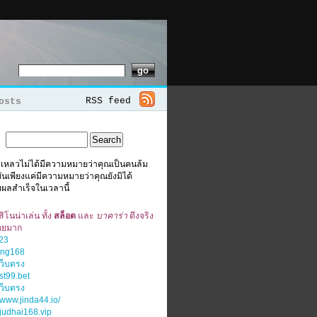
RSS feed
osts
เหลวไม่ได้มีความหมายว่าคุณเป็นคนล้ม
ันเพียงแค่มีความหมายว่าคุณยังมิได้
ผลสำเร็จในเวลานี้
ิโนน่าเล่น ทั้ง
สล็อต
และ
บาคาร่า
ตึงจริง
อยมาก
23
ing168
ว็บตรง
/st99.bet
ว็บตรง
//www.jinda44.io/
/judhai168.vip