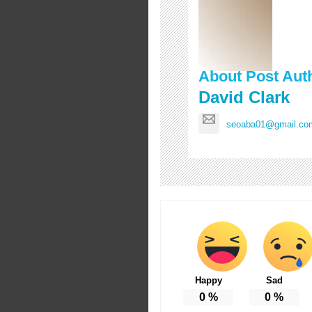
About Post Aut
David Clark
seoaba01@gmail.co
Happy
Sad
0
%
0
%