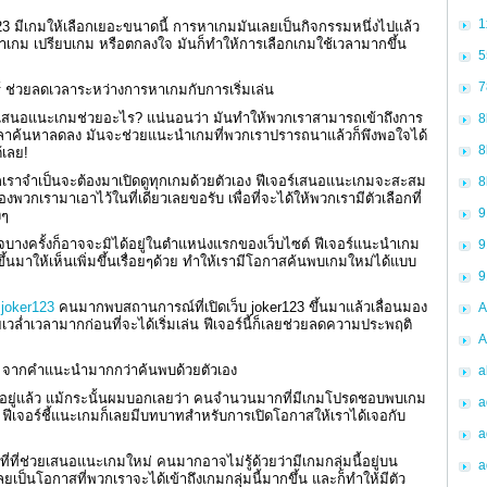
1
r123 มีเกมให้เลือกเยอะขนาดนี้ การหาเกมมันเลยเป็นกิจกรรมหนึ่งไปแล้ว
เกม เปรียบเกม หรือตกลงใจ มันก็ทำให้การเลือกเกมใช้เวลามากขึ้น
5
7
 ช่วยลดเวลาระหว่างการหาเกมกับการเริ่มเล่น
์เสนอแนะเกมช่วยอะไร? แน่นอนว่า มันทำให้พวกเราสามารถเข้าถึงการ
8
ใช้เวลาค้นหาลดลง มันจะช่วยแนะนำเกมที่พวกเราปรารถนาแล้วก็พึงพอใจได้
8
้เลย!
่พวกเราจำเป็นจะต้องมาเปิดดูทุกเกมด้วยตัวเอง ฟีเจอร์เสนอแนะเกมจะสะสม
8
วกเรามาเอาไว้ในที่เดียวเลยขอรับ เพื่อที่จะได้ให้พวกเรามีตัวเลือกที่
9
งๆ
จบางครั้งก็อาจจะมิได้อยู่ในตำแหน่งแรกของเว็บไซต์ ฟีเจอร์แนะนำเกม
9
ึ้นมาให้เห็นเพิ่มขึ้นเรื่อยๆด้วย ทำให้เรามีโอกาสค้นพบเกมใหม่ได้แบบ
9
:
joker123
คนมากพบสถานการณ์ที่เปิดเว็บ joker123 ขึ้นมาแล้วเลื่อนมอง
A
ียเวล่ำเวลามากก่อนที่จะได้เริ่มเล่น ฟีเจอร์นี้ก็เลยช่วยลดความประพฤติ
A
t จากคำแนะนำมากกว่าค้นพบด้วยตัวเอง
a
ยู่แล้ว แม้กระนั้นผมบอกเลยว่า คนจำนวนมากที่มีเกมโปรดชอบพบเกม
a
 ฟีเจอร์ชี้แนะเกมก็เลยมีบทบาทสำหรับการเปิดโอกาสให้เราได้เจอกับ
a
้นที่ที่ช่วยเสนอแนะเกมใหม่ คนมากอาจไม่รู้ด้วยว่ามีเกมกลุ่มนี้อยู่บน
a
เลยเป็นโอกาสที่พวกเราจะได้เข้าถึงเกมกลุ่มนี้มากขึ้น และก็ทำให้มีตัว