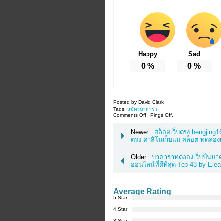
Happy
Sad
0
%
0
%
Posted by David Clark
Tags:
สมัครบาคาร่า
Comments Off , Pings Off.
Newer :
สล็อตเว็บตรง hengjing1
ตรง คาสิโนเว็บแม่ สล็อต ทดลองเ
Older :
บาคาร่าทดลองเว็บปั่นบา
ออนไลน์ที่ดีที่สุด Top 43 by Ele
Average Rating
5 Star
4 Star
3 Star