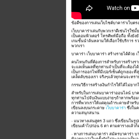
ข้อดีของการเล่นเว็บไซต์บาคาร่าเว็บตรง
เว็บบาคาร่าเล่นกับพวกเราดีเช่นไรใช่มั้
เป็นคอมพิวเตอร์ โทรศัพท์มือถือ ทั้งยั
เกมชั้นนำล้นหลามให้เลือกใช้บริการ รวมทั
พวกเรา
บาคาร่า เว็บบาคาร่า สร้างรายได้ด้วย 
คนไหนกันที่ต้องการสำหรับการสร้างรายได
จะแลเห็นผลที่ทุกท่านจำเป็นที่จะต้องไ
เป็นการออกไพ่ที่มีเปอร์เซ็นต์ถูกเยอะที
เคล็ดลับของเรา จริงๆแล้วทุกคนจะทราบแ
กรรมวิธีการสร้างเงินกำไรให้ได้ไม่ยากได
สำหรับในการเล่นบาคาร่าออนไลน์ บาคาร่า
ทุกท่านไปจับเงินแบบง่ายๆถ้าหากพร้อมแล
การที่พวกเราให้แด่คุณถ้าระดาษสำหรับ
เขียนลงบนกระดาษ
เว็บบาคาร่า
ซึ่งในค
ความสนุกสนาน
· แนวทางเล่นสูตร 3 แถว ซึ่งเขียนในรู
เขียนเค้าไปก่อน 6 ตา ตามตารางแล้วก
· ทางการเล่นบาคาร่า สมัครบาคาร่า บาคา
พิจารณาว่าในครั้งถัดไปจะออกมาเป็นอะ