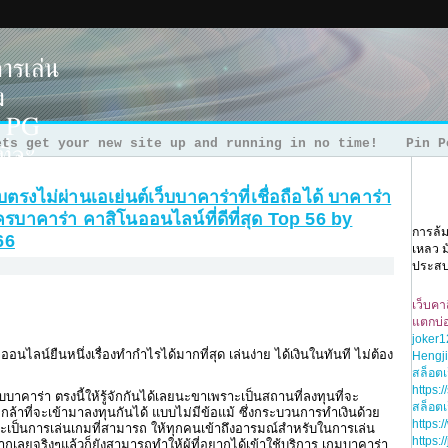
ารเล่น
ง
์ PG
ets get your new site up and running in no time!
Pin P
ี่จะ
เงิน
รงไม่ผ่านเอเย่นต์เว็บบาคาร่าที่เชื่อถือได้ บาคาร่า
รบาคาร่า คาสิโนออนไลน์ที่ดีที่สุด Top 56 by
การล้ม
66
อนไลน์ เว็บ
เหลว ม
ebar168 ที่
ประสบ
รี! 今津 寛 南
เว็บคาส
แตกบ่
joker1
อนไลน์ยืนหนึ่งเรื่องทำกำไรได้มากที่สุด เล่นง่าย ได้เงินในทันที ไม่ต้อง
Hengj
สล็อตเ
https:/
าคาร่า ตรงนี้ให้รู้จักกันได้เลยนะขาเพราะเป็นสถานที่ลงทุนที่จะ
สล็อตเ
กล้าที่จะเข้ามาลงทุนกันได้ แบบไม่มีข้อแม้ ซึ่งกระบวนการทำเงินด้วย
https:
ากจะเป็นการเล่นเกมที่สามารถ ให้ทุกคนเข้าถึงอารมณ์สำหรับในการเล่น
https:/
กเลยจริงๆแล้วก็ยังสามารถทำให้ผู้ที่อยากได้เข้าใช้บริการ เกมบาคาร่า