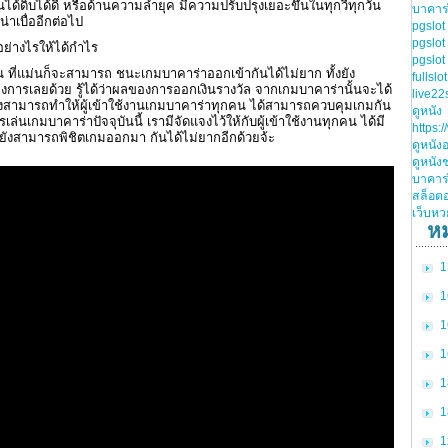
นได้ดิบได้ดี หรือด้านความล้ำยุค มีความปรับปรุงเยอะขึ้นในทุกวี่ทุกวัน
บาคาร
่าเบื่ออีกต่อไป
pgslot
pgslot
อย่างไรให้ได้กำไร
pgslot
 ที่แม่นก็จะสามารถ ชนะเกมบาคาร่าออกเข้ากันได้ไม่ยาก ทั้งยัง
fullslot
องการเลยด้วย รู้ได้ว่าผลของการออกเงินรางวัล จากเกมบาคาร่านั้นจะได้
live22s
ยังสามารถทำให้ผู้เข้าใช้งานเกมบาคาร่าทุกคน ได้สามารถควบคุมเกมกัน
ดูหนัง
ล่นเกมบาคาร่าปัจจุบันนี้ เรามีจัดแจงไว้ให้กับผู้เข้าใช้งานทุกคน ได้มี
https:
ังสามารถพิชิตเกมออกมา กันได้ไม่ยากอีกด้วยจ้ะ
ดูหนัง
ดูหนัง
บาคาร
สล็อต
เว็บหว
หม
1
1
1
1
1
1
1