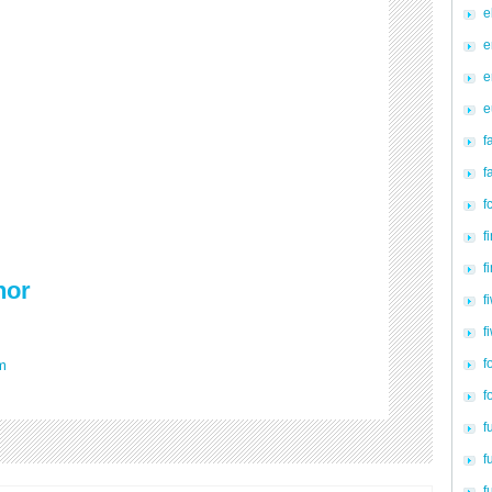
e
e
e
e
f
f
f
f
f
hor
f
f
f
m
f
f
f
f