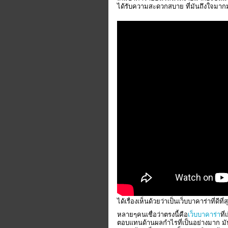
ได้รับความสะดวกสบาย ที่มันถึงใจมา
ได้เรื่องเห็นด้วยว่าเป็นเว็บบาคาร่าที่ดีที่
หลายๆคนเชื่อว่าตรงนี้คือ
เว็บบาคาร่า
ที
ตอบแทนด้านผลกำไรที่เป็นอย่างมาก มันช่ว