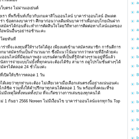
a
็บตรง ไม่ผ่านเอเย่นต์
a
เรา ที่พรีเซ็นท์เกี่ยวกับเกมคาสิโนออนไลน์ บาคาร่าออนไลน์ อัพเดต
่า ข้อตกลงบาคาร่า ศึกษาก่อนวางเดิมพันบาคาร่าเพื่อกอบโกยเงินฝาก
a
สมัครได้ก่อนที่จะทำการตัดสินใจโดยวิถีทางการติดต่อทางไลน์แอดของ
a
ือพนันอื่นๆอย่ารอช้านะคะ
ีโดยทันที
a
าที่จะลงทุนที่ให้รางวัลได้สูง เพียงแต่เข้ามาสมัครสมาชิก การันตีการ
a
ยากมาสมัครกันเป็นจำนวนมาก ซึ่งมีแนวโน้มมากกว่าหลายที่อีกด้วยค่ะ
กมออนไลน์ที่มีคุณภาพสูง แบรนด์ตามที่เป็นที่รู้จักต่างๆรวมอยู่ที่นี่แล้ว
b
โบนัสการจ่ายแบบไม่ยั้งที่ทุกคนจะต้องได้รับ สามาร ถดูโปรโมชั่นต่างๆได้
b
มัครได้ตลอด 24 ชั่วโมงค่ะ
ี่เปิดให้บริการตลอด 1 วัน
B
ได้เลยว่าทุกท่านจะต้อง ไม่เสียเวลาเมื่อเลือกเล่นตรงนี้อย่างแน่นอนค่ะ
b
างไกล้ชิด รวมทั้งให้คำปรึกษาทุกคนได้ตลอด 1 วัน พร้อมทั้งคณะที่รอ
ม่มีเหตุใดทั้งหมดทั้งปวง ที่จะกีดขวางการเล่นของทุกคนได้
b
ม่ 1 กันยา 2566 Noreen ไม่มีเงื่อนไข บาคาร่าออนไลน์แจกทุกวัน Top
b
b
b
b
b