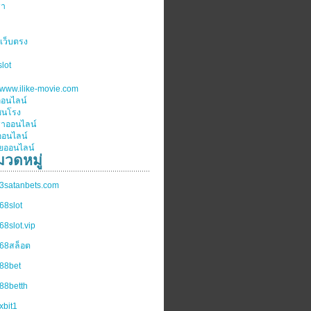
่า
 เว็บตรง
lot
//www.ilike-movie.com
ออนไลน์
ชนโรง
่าออนไลน์
ออนไลน์
ยออนไลน์
วดหมู่
3satanbets.com
68slot
68slot.vip
68สล็อต
88bet
88betth
xbit1