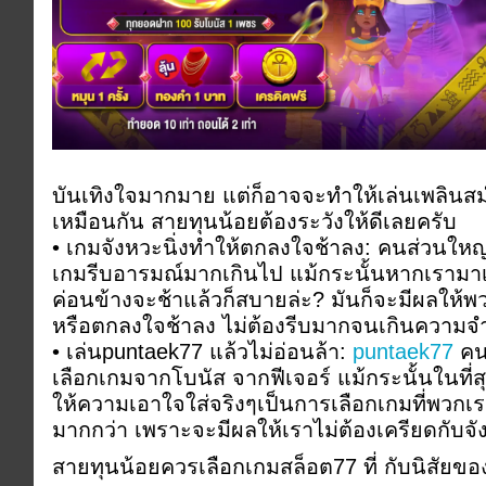
บันเทิงใจมากมาย แต่ก็อาจจะทำให้เล่นเพลินสม
เหมือนกัน สายทุนน้อยต้องระวังให้ดีเลยครับ
• เกมจังหวะนิ่งทำให้ตกลงใจช้าลง: คนส่วนใหญ่
เกมรีบอารมณ์มากเกินไป แม้กระนั้นหากเรามาเล่
ค่อนข้างจะช้าแล้วก็สบายล่ะ? มันก็จะมีผลให้พวก
หรือตกลงใจช้าลง ไม่ต้องรีบมากจนเกินความจำ
• เล่นpuntaek77 แล้วไม่อ่อนล้า:
puntaek77
คน
เลือกเกมจากโบนัส จากฟีเจอร์ แม้กระนั้นในที่สุ
ให้ความเอาใจใส่จริงๆเป็นการเลือกเกมที่พวกเรา
มากกว่า เพราะจะมีผลให้เราไม่ต้องเครียดกับ
สายทุนน้อยควรเลือกเกมสล็อต77 ที่ กับนิสัยข