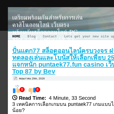
เตรียมพร้อมกันสำหรับการเล่น
คาสิโนออนไลน์ เว็บตรง
พร้อมกับสล็อตออนไลน์ PG
HOME
Blog
Contact
Lets get your new site u
Slot และ Livebar168 ที่จะ
ช่วยเพิ่มโอกาสในการได้เงิน
ปั่นแตก77 สล็อตออนไลน์ครบวงจร ฝ
จริง! いまずひろし
ทดลองเล่นและโบนัสให้เลือกเพียบ 2
https://hiroshi-i.net สนุกกับเว็บคาสิโนออนไลน์ เว็บ
แจกหนัก puntaek77.fun casino เว็บ
ตรง พร้อมกับสล็อตออนไลน์ PG Slot และ Livebar168 ที่
Top 87 by Bev
จะช่วยเพิ่มความสนุกสนานและได้รับเครดิตฟรี! 今津 寛 南
スーダン 治安
พฤษภาคม 29th, 2026
0
0
Read Time:
4 Minute, 33 Second
3 เทคนิคการเลือกเกมบน puntaek77 เกมแบบ
น้อย?