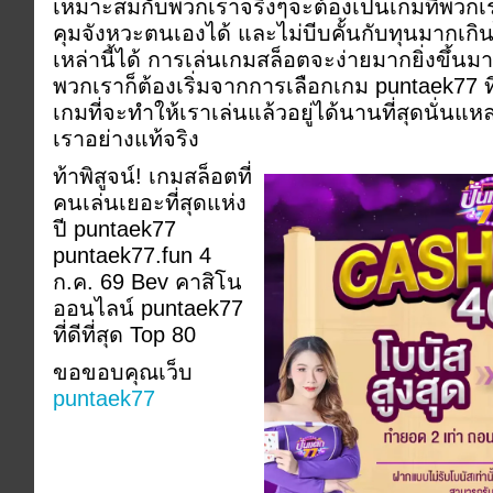
เหมาะสมกับพวกเราจริงๆจะต้องเป็นเกมที่พวกเร
คุมจังหวะตนเองได้ และไม่บีบคั้นกับทุนมากเกินไป
เหล่านี้ได้ การเล่นเกมสล็อตจะง่ายมากยิ่งขึ้น
พวกเราก็ต้องเริ่มจากการเลือกเกม puntaek77 ท
เกมที่จะทำให้เราเล่นแล้วอยู่ได้นานที่สุดนั่น
เราอย่างแท้จริง
ท้าพิสูจน์! เกมสล็อตที่
คนเล่นเยอะที่สุดแห่ง
ปี puntaek77
puntaek77.fun 4
ก.ค. 69 Bev คาสิโน
ออนไลน์ puntaek77
ที่ดีที่สุด Top 80
ขอขอบคุณเว็บ
puntaek77