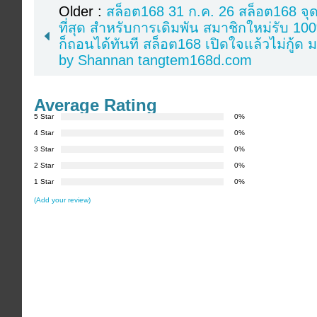
Older :
สล็อต168 31 ก.ค. 26 สล็อต168 จุ
ที่สุด สำหรับการเดิมพัน สมาชิกใหม่รับ 10
ก็ถอนได้ทันที สล็อต168 เปิดใจแล้วไม่กู้ด 
by Shannan tangtem168d.com
Average Rating
5 Star
0%
4 Star
0%
3 Star
0%
2 Star
0%
1 Star
0%
(Add your review)