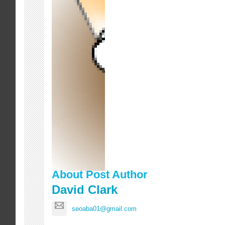
About Post Author
David Clark
seoaba01@gmail.com