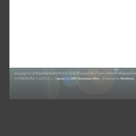
Copyright © เตรียมพร้อมกันสำหรับการเล่นคาสิโนออนไลน์ เว็บตรง พร้อมกับสล็อตออนไลน์
การได้เงินจริง! いまずひろし |
space
by
CMS Developer Web
. | Powered by
Wordress.