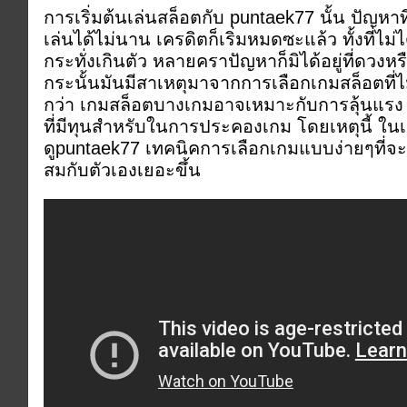
การเริ่มต้นเล่นสล็อตกับ puntaek77 นั้น ปัญหาท
เล่นได้ไม่นาน เครดิตก็เริ่มหมดซะแล้ว ทั้งที่ไม่
กระทั่งเกินตัว หลายคราปัญหาก็มิได้อยู่ที่ดวงห
กระนั้นมันมีสาเหตุมาจากการเลือกเกมสล็อตที่ไม่เ
กว่า เกมสล็อตบางเกมอาจเหมาะกับการลุ้นแรง ใช
ที่มีทุนสำหรับในการประคองเกม โดยเหตุนี้ ในเ
ดูpuntaek77 เทคนิคการเลือกเกมแบบง่ายๆที่จะ
สมกับตัวเองเยอะขึ้น