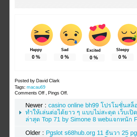
Happy
Sad
Sleepy
Excited
0
%
0
%
0
%
0
%
Posted by David Clark
Tags:
macau69
Comments Off , Pings Off.
Newer :
casino online bh99 โปรโมชั่นสล็อต
ทำให้เล่นต่อได้ยาว ๆ แบบไม่สะดุด เว็บเปิ
ล่าสุด Top 71 by Simone 8 webแจกหนัก 
Older :
Pgslot s68hub.org 11 ธันวา 25 pg