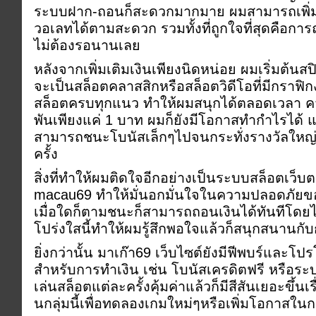
ระบบฝาก-ถอนก็สะดวกมากมาย ผมสามารถเพิ่มเ
วอเลทได้ตามสะดวก รวมทั้งที่ถูกใจที่สุดคือการ
ไม่ต้องรอนานเลย
หลังจากเพิ่มเติมเงินเพียงนิดหน่อย ผมเริ่มต้นสป
จะเป็นสล็อตคลาสสิกหรือสล็อตวิดีโอที่มีกราฟิกง
สล็อตครบทุกแนว ทำให้ผมสนุกได้ตลอดเวลา คว
พันเพียงแค่ 1 บาท ผมก็ยังมีโอกาสทำกำไรได้ แล้
สามารถชนะโบนัสเล็กๆไปจนกระทั่งรางวัลใหญ่ที
ครั้ง
สิ่งที่ทำให้ผมติดใจอีกอย่างเป็นระบบสล็อตเว็บตร
macau69 ทำให้มั่นอกมั่นใจในความปลอดภัยของ
เมื่อใดก็ตามชนะก็สามารถถอนเงินได้ทันทีโดย
โปร่งใสนี้ทำให้ผมรู้สึกพอใจแล้วก็สนุกสนานกับกา
ยิ่งกว่านั้น มาเก๊า69 เว็บไซต์ยังมีฟีพบร์และโปรโ
สำหรับการทำเงิน เช่น โบนัสเครดิตฟรี หรือระ
เล่นสล็อตแต่ละครั้งคุ้มค่าแล้วก็มีสีสันเยอะขึ้น
นกลุ่มนี้เพื่อทดลองเกมใหม่ๆหรือเพิ่มโอกาสใน