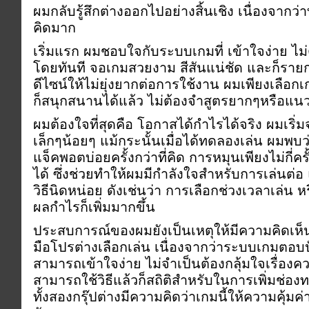
ผมกลับรู้สึกต่างออกไปอย่างสิ้นเชิง เนื่องจากว่าท
คิดมาก
เริ่มแรก ผมชอบใจกับระบบเกมที่ เข้าใจง่าย ไม่ต
โดยทันที จอเกมสวยงาม สีสันแน่ชัด และก็รายก
ดีไซน์ให้ไม่ยุ่งยากต่อการใช้งาน ผมเพียงเลือก
ก็สนุกสนานได้แล้ว ไม่ต้องจำสูตรยากๆหรือแ
ผมต้องใจที่สุดคือ โอกาสได้กำไรได้จริง ผมเริ่
เล็กๆน้อยๆ แม้กระนั้นเมื่อได้ทดลองเล่น ผมพบ
แจ็คพอตบ่อยครั้งกว่าที่คิด การหมุนเพียงไม่กี่ค
ได้ ซึ่งช่วยทำให้ผมมีกำลังใจสำหรับการเล่นต่อ 
วิธีนิดหน่อย ดังเช่นว่า การเลือกช่วงเวลาเล่น
ผลกำไรก็เพิ่มมากขึ้น
ประสบการณ์ของผมยังเป็นเหตุให้มีความคิดเห็นว่
มือโปรต่างเลือกเล่น เนื่องจากว่าระบบเกมตอบปั
สามารถเข้าใจง่าย ไม่จำเป็นต้องกลุ้มใจเรื่องค
สามารถใช้วิธีแล้วก็สถิติสำหรับในการเพิ่มช่องท
ทั้งสองกรุ๊ปต่างมีความคิดว่าเกมนี้ให้ความคุ้มค