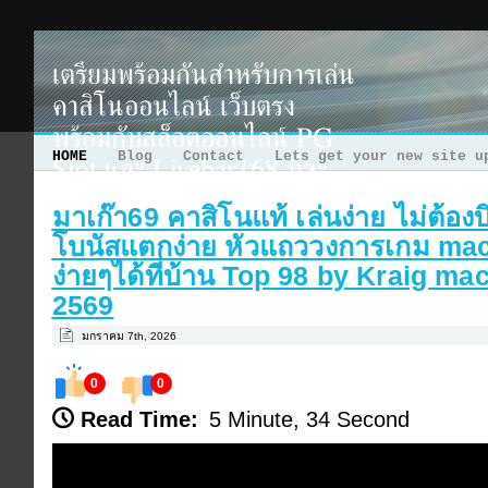
เตรียมพร้อมกันสำหรับการเล่น
คาสิโนออนไลน์ เว็บตรง
พร้อมกับสล็อตออนไลน์ PG
HOME
Blog
Contact
Lets get your new site u
Slot และ Livebar168 ที่จะ
ช่วยเพิ่มโอกาสในการได้เงิน
มาเก๊า69 คาสิโนแท้ เล่นง่าย ไม่ต้อ
จริง! いまずひろし
โบนัสแตกง่าย หัวแถววงการเกม mac
https://hiroshi-i.net สนุกกับเว็บคาสิโนออนไลน์ เว็บ
ง่ายๆได้ที่บ้าน Top 98 by Kraig m
ตรง พร้อมกับสล็อตออนไลน์ PG Slot และ Livebar168 ที่
2569
จะช่วยเพิ่มความสนุกสนานและได้รับเครดิตฟรี! 今津 寛 南
スーダン 治安
มกราคม 7th, 2026
0
0
Read Time:
5 Minute, 34 Second