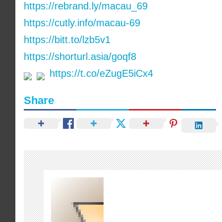
https://rebrand.ly/macau_69
https://cutly.info/macau-69
https://bitt.to/lzb5v1
https://shorturl.asia/goqf8
https://t.co/eZugE5iCx4
Share